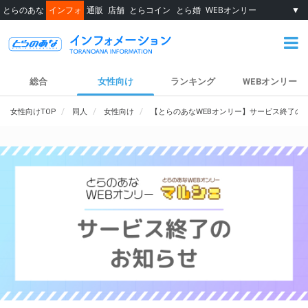
とらのあな
インフォ
通販
店舗
とらコイン
とら婚
WEBオンリー
▼
総合
女性向け
ランキング
WEBオンリー
女性向けTOP
同人
女性向け
【とらのあなWEBオンリー】サービス終了の