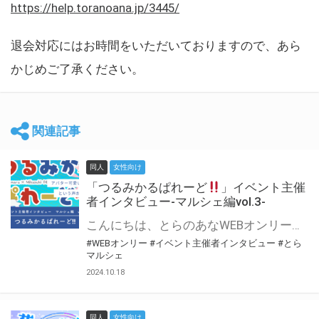
https://help.toranoana.jp/3445/
退会対応にはお時間をいただいておりますので、あら
かじめご了承ください。
関連記事
同人
女性向け
「つるみかるぱれーど
」イベント主催
者インタビュー-マルシェ編vol.3-
こんにちは、とらのあなWEBオンリー運営スタッフです。 新たにお届けする、イベント主催者インタビュー-マルシェ編-は、 とらのあなWEBオンリー「マルシェ」をご利用した主催様に 「マルシェ」を使って開催した感想や心がけをお聞きする企画です。 今回は、WEBオンリー初開催「つるみかるぱれーど
#WEBオンリー
#イベント主催者インタビュー
#とら
マルシェ
2024.10.18
同人
女性向け