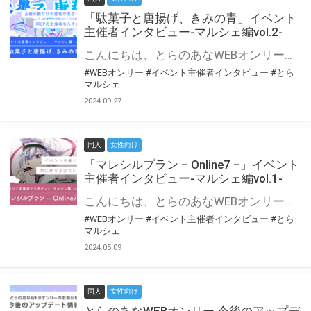
「駄菓子と唐揚げ、きみの青」イベント
主催者インタビュー-マルシェ編vol.2-
こんにちは、とらのあなWEBオンリー運営スタッフです。 新たにお届けする、イベント主催者インタビュー-マルシェ編-は、 とらのあなWEBオンリー「マルシェ」をご利用の主催様に 「マルシェ」を使ってイベントを開催した感想や心がけをお聞きする企画です。 今回は、WEBオンリー初開催「駄菓子と唐揚げ、きみの青」より、 主催のぎこ六屋様にお話を伺いました。 協力：ぎこ六屋様／イベント公式Twitter（@krkgwks） とらのあなWEBオンリー「マルシェ」とは？ WEBオンリーでリアルタイムでコミュニケーションがとれるオンライン会場です。
#WEBオンリー
#イベント主催者インタビュー
#とら
マルシェ
2024.09.27
同人
女性向け
「マレシルプラン – Online7 –」イベント
主催者インタビュー-マルシェ編vol.1-
こんにちは、とらのあなWEBオンリー運営スタッフです。 新たにお届けする、イベント主催者インタビュー-マルシェ編-は、 とらのあなWEBオンリー「マルシェ」をご利用した主催様に 「マルシェ」を使って開催した感想や心がけをお聞きする企画です。 今回は、WEBオンリー開催7回目迎えた「マレシルプラン – Online7 –」より、 主催の玉川うた様にお話を伺いました。 ▼マレシルプランのインタビュー前回記事 「イベント主催者インタビュー vol.6」はこちら 協力：玉川うた様（マレシルプラン実行委員会 代表）／イベント公式Twitter（@mallesil_plan） とらのあなWEBオンリー「マルシェ」とは？ WEBオンリーでリアルタイムでコミュニケーションがとれるオンライン会場です。
#WEBオンリー
#イベント主催者インタビュー
#とら
マルシェ
2024.05.09
同人
女性向け