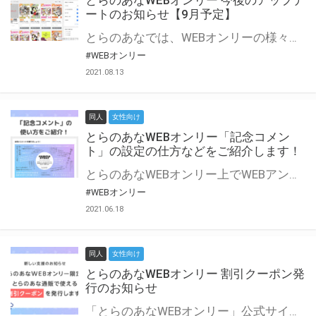
とらのあなWEBオンリー 今後のアップデ
ートのお知らせ【9月予定】
とらのあなでは、WEBオンリーの様々な支援を実施しています。 今回は2021年9月に実装を予定しているアップデート情報についてご紹介いたします。 とらのあなWEBオンリーサイトはこちら
#WEBオンリー
2021.08.13
同人
女性向け
とらのあなWEBオンリー「記念コメン
ト」の設定の仕方などをご紹介します！
とらのあなWEBオンリー上でWEBアンソロジーが作成できる「記念コメント」について、その使い方や作成手順を解説します！ 支援タイプを「サークル参加型」「サークル参加型・マルシェ(イベント会場)機能付き」でお申し込みいただいている主催者様はぜひご活用ください♪ とらのあなWEBオンリーサイトはこちら
#WEBオンリー
2021.06.18
同人
女性向け
とらのあなWEBオンリー 割引クーポン発
行のお知らせ
「とらのあなWEBオンリー」公式サイトでとらのあな通販の「割引クーポン」を配布中！ イベントごとに開催当日限定で使える割引クーポンのシリアルコードを発行します。 とらのあなWEBオンリーのページをチェックして、イベント当日にお得にお買い物を楽しみましょう♪ ※本キャンペーンは予告なく終了する場合がございます。 とらのあなWEBオンリーサイトはこちら