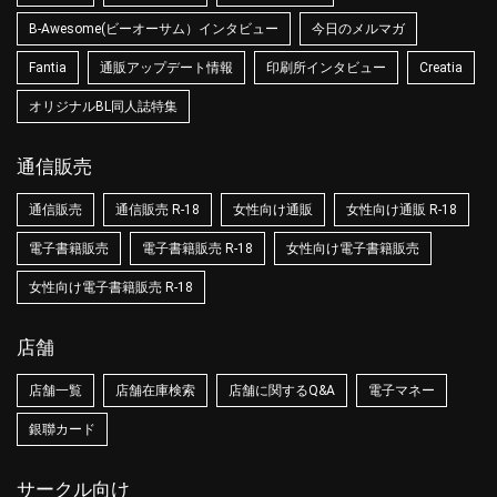
B-Awesome(ビーオーサム）インタビュー
今日のメルマガ
Fantia
通販アップデート情報
印刷所インタビュー
Creatia
オリジナルBL同人誌特集
通信販売
通信販売
通信販売 R-18
女性向け通販
女性向け通販 R-18
電子書籍販売
電子書籍販売 R-18
女性向け電子書籍販売
女性向け電子書籍販売 R-18
店舗
店舗一覧
店舗在庫検索
店舗に関するQ&A
電子マネー
銀聯カード
サークル向け