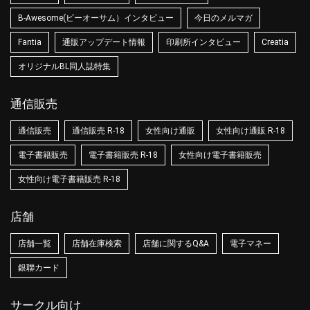
B-Awesome(ビーオーサム）インタビュー
今日のメルマガ
Fantia
通販アップデート情報
印刷所インタビュー
Creatia
オリジナルBL同人誌特集
通信販売
通信販売
通信販売 R-18
女性向け通販
女性向け通販 R-18
電子書籍販売
電子書籍販売 R-18
女性向け電子書籍販売
女性向け電子書籍販売 R-18
店舗
店舗一覧
店舗在庫検索
店舗に関するQ&A
電子マネー
銀聯カード
サークル向け