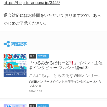
https://help.toranoana.jp/3445/
退会対応にはお時間をいただいておりますので、あら
かじめご了承ください。
関連記事
同人
女性向け
「つるみかるぱれーど
」イベント主催
者インタビュー-マルシェ編vol.3-
こんにちは、とらのあなWEBオンリー運営スタッフです。 新たにお届けする、イベント主催者インタビュー-マルシェ編-は、 とらのあなWEBオンリー「マルシェ」をご利用した主催様に 「マルシェ」を使って開催した感想や心がけをお聞きする企画です。 今回は、WEBオンリー初開催「つるみかるぱれーど
#WEBオンリー
#イベント主催者インタビュー
#とら
マルシェ
2024.10.18
同人
女性向け