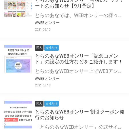
とらのあなWEBオンリー 今後のアップデ
ートのお知らせ【9月予定】
とらのあなでは、WEBオンリーの様々な支援を実施しています。 今回は2021年9月に実装を予定しているアップデート情報についてご紹介いたします。 とらのあなWEBオンリーサイトはこちら
#WEBオンリー
2021.08.13
同人
女性向け
とらのあなWEBオンリー「記念コメン
ト」の設定の仕方などをご紹介します！
とらのあなWEBオンリー上でWEBアンソロジーが作成できる「記念コメント」について、その使い方や作成手順を解説します！ 支援タイプを「サークル参加型」「サークル参加型・マルシェ(イベント会場)機能付き」でお申し込みいただいている主催者様はぜひご活用ください♪ とらのあなWEBオンリーサイトはこちら
#WEBオンリー
2021.06.18
同人
女性向け
とらのあなWEBオンリー 割引クーポン発
行のお知らせ
「とらのあなWEBオンリー」公式サイトでとらのあな通販の「割引クーポン」を配布中！ イベントごとに開催当日限定で使える割引クーポンのシリアルコードを発行します。 とらのあなWEBオンリーのページをチェックして、イベント当日にお得にお買い物を楽しみましょう♪ ※本キャンペーンは予告なく終了する場合がございます。 とらのあなWEBオンリーサイトはこちら