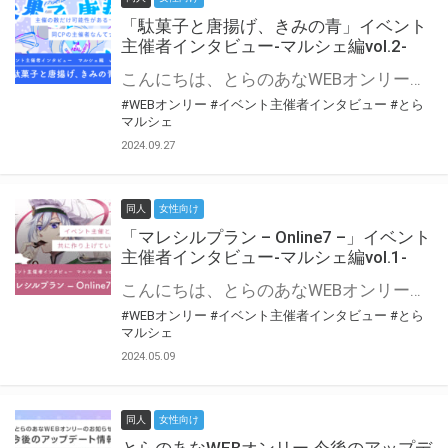
「駄菓子と唐揚げ、きみの青」イベント
主催者インタビュー-マルシェ編vol.2-
こんにちは、とらのあなWEBオンリー運営スタッフです。 新たにお届けする、イベント主催者インタビュー-マルシェ編-は、 とらのあなWEBオンリー「マルシェ」をご利用の主催様に 「マルシェ」を使ってイベントを開催した感想や心がけをお聞きする企画です。 今回は、WEBオンリー初開催「駄菓子と唐揚げ、きみの青」より、 主催のぎこ六屋様にお話を伺いました。 協力：ぎこ六屋様／イベント公式Twitter（@krkgwks） とらのあなWEBオンリー「マルシェ」とは？ WEBオンリーでリアルタイムでコミュニケーションがとれるオンライン会場です。
#WEBオンリー
#イベント主催者インタビュー
#とら
マルシェ
2024.09.27
同人
女性向け
「マレシルプラン – Online7 –」イベント
主催者インタビュー-マルシェ編vol.1-
こんにちは、とらのあなWEBオンリー運営スタッフです。 新たにお届けする、イベント主催者インタビュー-マルシェ編-は、 とらのあなWEBオンリー「マルシェ」をご利用した主催様に 「マルシェ」を使って開催した感想や心がけをお聞きする企画です。 今回は、WEBオンリー開催7回目迎えた「マレシルプラン – Online7 –」より、 主催の玉川うた様にお話を伺いました。 ▼マレシルプランのインタビュー前回記事 「イベント主催者インタビュー vol.6」はこちら 協力：玉川うた様（マレシルプラン実行委員会 代表）／イベント公式Twitter（@mallesil_plan） とらのあなWEBオンリー「マルシェ」とは？ WEBオンリーでリアルタイムでコミュニケーションがとれるオンライン会場です。
#WEBオンリー
#イベント主催者インタビュー
#とら
マルシェ
2024.05.09
同人
女性向け