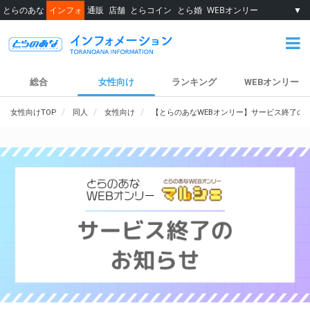
とらのあな
インフォ
通販
店舗
とらコイン
とら婚
WEBオンリー
▼
総合
女性向け
ランキング
WEBオンリー
女性向けTOP
同人
女性向け
【とらのあなWEBオンリー】サービス終了の