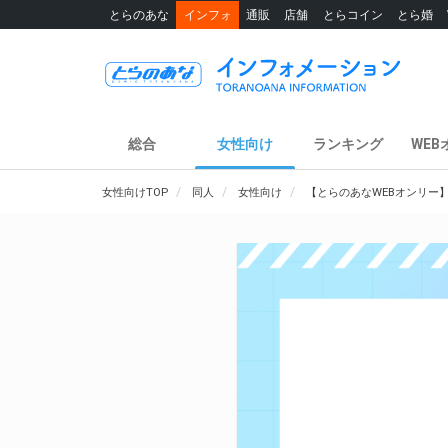
とらのあな
インフォ
通販
店舗
とらコイン
とら婚
総合
女性向け
ランキング
WEB
女性向けTOP
同人
女性向け
【とらのあなWEBオンリー