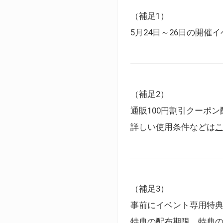
（補足1）
5月24日～26日の開
（補足2）
通販100円割引クーポン
詳しい使用条件などは
（補足3）
事前にイベント専用特
特典の配布期限、特典