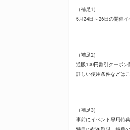
（補足1）
5月24日～26日の開
（補足2）
通販100円割引クーポン
詳しい使用条件などは
（補足3）
事前にイベント専用特
特典の配布期限、特典