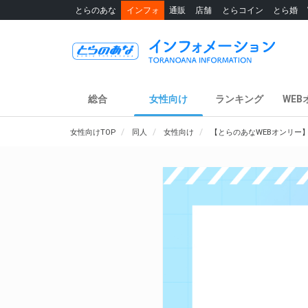
とらのあな
インフォ
通販
店舗
とらコイン
とら婚
総合
女性向け
ランキング
WEB
女性向けTOP
同人
女性向け
【とらのあなWEBオンリー