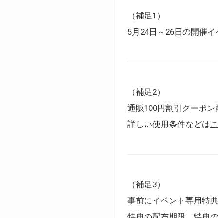
（補足1）
5月24日～26日の開
（補足2）
通販100円割引クーポン
詳しい使用条件などは
（補足3）
事前にイベント専用特
特典の配布期限、特典