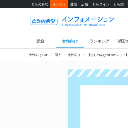
とらのあな
インフォ
通販
店舗
とらコイン
とら婚
総合
女性向け
ランキング
WEB
女性向けTOP
同人
女性向け
【とらのあなWEBオンリー