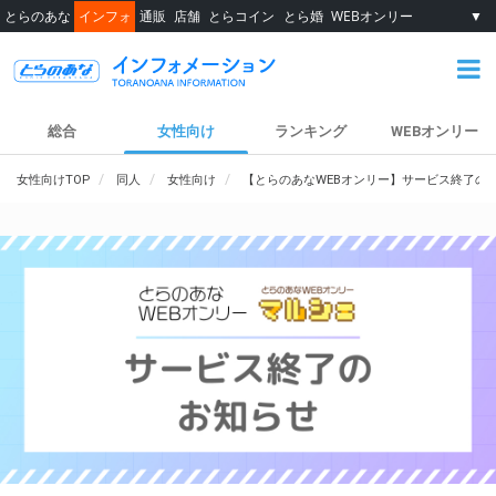
とらのあな
インフォ
通販
店舗
とらコイン
とら婚
WEBオンリー
▼
総合
女性向け
ランキング
WEBオンリー
女性向けTOP
同人
女性向け
【とらのあなWEBオンリー】サービス終了の