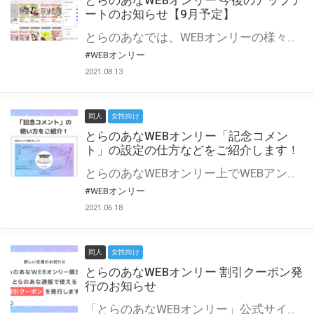
とらのあなWEBオンリー 今後のアップデ
ートのお知らせ【9月予定】
とらのあなでは、WEBオンリーの様々な支援を実施しています。 今回は2021年9月に実装を予定しているアップデート情報についてご紹介いたします。 とらのあなWEBオンリーサイトはこちら
#WEBオンリー
2021.08.13
同人
女性向け
とらのあなWEBオンリー「記念コメン
ト」の設定の仕方などをご紹介します！
とらのあなWEBオンリー上でWEBアンソロジーが作成できる「記念コメント」について、その使い方や作成手順を解説します！ 支援タイプを「サークル参加型」「サークル参加型・マルシェ(イベント会場)機能付き」でお申し込みいただいている主催者様はぜひご活用ください♪ とらのあなWEBオンリーサイトはこちら
#WEBオンリー
2021.06.18
同人
女性向け
とらのあなWEBオンリー 割引クーポン発
行のお知らせ
「とらのあなWEBオンリー」公式サイトでとらのあな通販の「割引クーポン」を配布中！ イベントごとに開催当日限定で使える割引クーポンのシリアルコードを発行します。 とらのあなWEBオンリーのページをチェックして、イベント当日にお得にお買い物を楽しみましょう♪ ※本キャンペーンは予告なく終了する場合がございます。 とらのあなWEBオンリーサイトはこちら