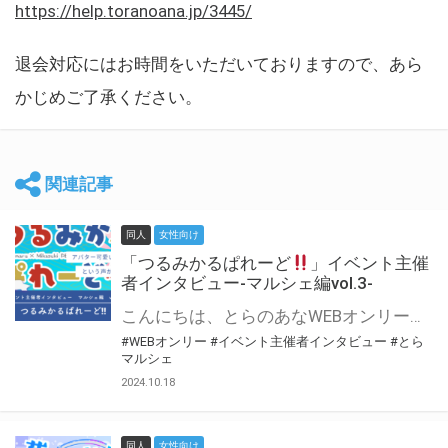
https://help.toranoana.jp/3445/
退会対応にはお時間をいただいておりますので、あら
かじめご了承ください。
関連記事
同人
女性向け
「つるみかるぱれーど
」イベント主催
者インタビュー-マルシェ編vol.3-
こんにちは、とらのあなWEBオンリー運営スタッフです。 新たにお届けする、イベント主催者インタビュー-マルシェ編-は、 とらのあなWEBオンリー「マルシェ」をご利用した主催様に 「マルシェ」を使って開催した感想や心がけをお聞きする企画です。 今回は、WEBオンリー初開催「つるみかるぱれーど
#WEBオンリー
#イベント主催者インタビュー
#とら
マルシェ
2024.10.18
同人
女性向け