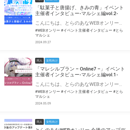
「駄菓子と唐揚げ、きみの青」イベント
主催者インタビュー-マルシェ編vol.2-
こんにちは、とらのあなWEBオンリー運営スタッフです。 新たにお届けする、イベント主催者インタビュー-マルシェ編-は、 とらのあなWEBオンリー「マルシェ」をご利用の主催様に 「マルシェ」を使ってイベントを開催した感想や心がけをお聞きする企画です。 今回は、WEBオンリー初開催「駄菓子と唐揚げ、きみの青」より、 主催のぎこ六屋様にお話を伺いました。 協力：ぎこ六屋様／イベント公式Twitter（@krkgwks） とらのあなWEBオンリー「マルシェ」とは？ WEBオンリーでリアルタイムでコミュニケーションがとれるオンライン会場です。
#WEBオンリー
#イベント主催者インタビュー
#とら
マルシェ
2024.09.27
同人
女性向け
「マレシルプラン – Online7 –」イベント
主催者インタビュー-マルシェ編vol.1-
こんにちは、とらのあなWEBオンリー運営スタッフです。 新たにお届けする、イベント主催者インタビュー-マルシェ編-は、 とらのあなWEBオンリー「マルシェ」をご利用した主催様に 「マルシェ」を使って開催した感想や心がけをお聞きする企画です。 今回は、WEBオンリー開催7回目迎えた「マレシルプラン – Online7 –」より、 主催の玉川うた様にお話を伺いました。 ▼マレシルプランのインタビュー前回記事 「イベント主催者インタビュー vol.6」はこちら 協力：玉川うた様（マレシルプラン実行委員会 代表）／イベント公式Twitter（@mallesil_plan） とらのあなWEBオンリー「マルシェ」とは？ WEBオンリーでリアルタイムでコミュニケーションがとれるオンライン会場です。
#WEBオンリー
#イベント主催者インタビュー
#とら
マルシェ
2024.05.09
同人
女性向け