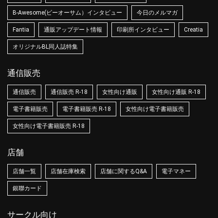
B-Awesome(ビーオーサム）インタビュー
今日のメルマガ
Fantia
通販アップデート情報
印刷所インタビュー
Creatia
オリジナルBL同人誌特集
通信販売
通信販売
通信販売 R-18
女性向け通販
女性向け通販 R-18
電子書籍販売
電子書籍販売 R-18
女性向け電子書籍販売
女性向け電子書籍販売 R-18
店舗
店舗一覧
店舗在庫検索
店舗に関するQ&A
電子マネー
銀聯カード
サークル向け