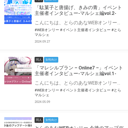
「駄菓子と唐揚げ、きみの青」イベント
主催者インタビュー-マルシェ編vol.2-
こんにちは、とらのあなWEBオンリー運営スタッフです。 新たにお届けする、イベント主催者インタビュー-マルシェ編-は、 とらのあなWEBオンリー「マルシェ」をご利用の主催様に 「マルシェ」を使ってイベントを開催した感想や心がけをお聞きする企画です。 今回は、WEBオンリー初開催「駄菓子と唐揚げ、きみの青」より、 主催のぎこ六屋様にお話を伺いました。 協力：ぎこ六屋様／イベント公式Twitter（@krkgwks） とらのあなWEBオンリー「マルシェ」とは？ WEBオンリーでリアルタイムでコミュニケーションがとれるオンライン会場です。
#WEBオンリー
#イベント主催者インタビュー
#とら
マルシェ
2024.09.27
同人
女性向け
「マレシルプラン – Online7 –」イベント
主催者インタビュー-マルシェ編vol.1-
こんにちは、とらのあなWEBオンリー運営スタッフです。 新たにお届けする、イベント主催者インタビュー-マルシェ編-は、 とらのあなWEBオンリー「マルシェ」をご利用した主催様に 「マルシェ」を使って開催した感想や心がけをお聞きする企画です。 今回は、WEBオンリー開催7回目迎えた「マレシルプラン – Online7 –」より、 主催の玉川うた様にお話を伺いました。 ▼マレシルプランのインタビュー前回記事 「イベント主催者インタビュー vol.6」はこちら 協力：玉川うた様（マレシルプラン実行委員会 代表）／イベント公式Twitter（@mallesil_plan） とらのあなWEBオンリー「マルシェ」とは？ WEBオンリーでリアルタイムでコミュニケーションがとれるオンライン会場です。
#WEBオンリー
#イベント主催者インタビュー
#とら
マルシェ
2024.05.09
同人
女性向け