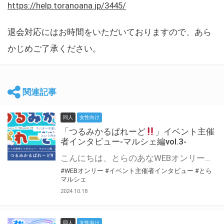
https://help.toranoana.jp/3445/
退会対応にはお時間をいただいておりますので、あら
かじめご了承ください。
関連記事
同人
女性向け
「つるみかるぱれーど
」イベント主催
者インタビュー-マルシェ編vol.3-
こんにちは、とらのあなWEBオンリー運営スタッフです。 新たにお届けする、イベント主催者インタビュー-マルシェ編-は、 とらのあなWEBオンリー「マルシェ」をご利用した主催様に 「マルシェ」を使って開催した感想や心がけをお聞きする企画です。 今回は、WEBオンリー初開催「つるみかるぱれーど
#WEBオンリー
#イベント主催者インタビュー
#とら
マルシェ
2024.10.18
同人
女性向け