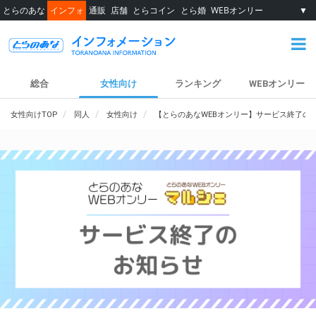
とらのあな
インフォ
通販
店舗
とらコイン
とら婚
WEBオンリー
▼
総合
女性向け
ランキング
WEBオンリー
女性向けTOP
同人
女性向け
【とらのあなWEBオンリー】サービス終了の