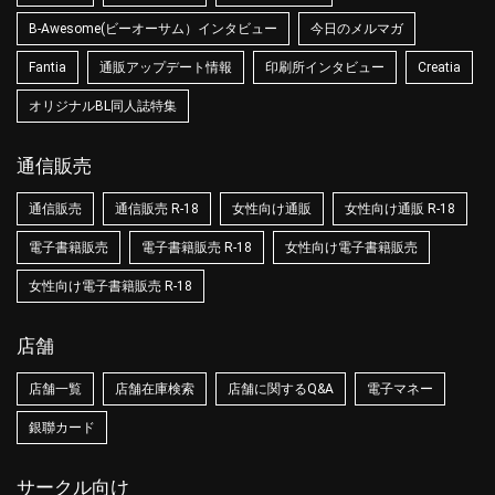
B-Awesome(ビーオーサム）インタビュー
今日のメルマガ
Fantia
通販アップデート情報
印刷所インタビュー
Creatia
オリジナルBL同人誌特集
通信販売
通信販売
通信販売 R-18
女性向け通販
女性向け通販 R-18
電子書籍販売
電子書籍販売 R-18
女性向け電子書籍販売
女性向け電子書籍販売 R-18
店舗
店舗一覧
店舗在庫検索
店舗に関するQ&A
電子マネー
銀聯カード
サークル向け