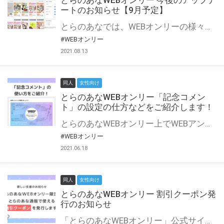
とらのあなWEBオンリー 今後のアップデ
ートのお知らせ【9月予定】
とらのあなでは、WEBオンリーの様々な支援を実施しています。 今回は2021年9月に実装を予定しているアップデート情報についてご紹介いたします。 とらのあなWEBオンリーサイトはこちら
#WEBオンリー
2021.08.13
同人
女性向け
とらのあなWEBオンリー「記念コメン
ト」の設定の仕方などをご紹介します！
とらのあなWEBオンリー上でWEBアンソロジーが作成できる「記念コメント」について、その使い方や作成手順を解説します！ 支援タイプを「サークル参加型」「サークル参加型・マルシェ(イベント会場)機能付き」でお申し込みいただいている主催者様はぜひご活用ください♪ とらのあなWEBオンリーサイトはこちら
#WEBオンリー
2021.06.18
同人
女性向け
とらのあなWEBオンリー 割引クーポン発
行のお知らせ
「とらのあなWEBオンリー」公式サイトでとらのあな通販の「割引クーポン」を配布中！ イベントごとに開催当日限定で使える割引クーポンのシリアルコードを発行します。 とらのあなWEBオンリーのページをチェックして、イベント当日にお得にお買い物を楽しみましょう♪ ※本キャンペーンは予告なく終了する場合がございます。 とらのあなWEBオンリーサイトはこちら