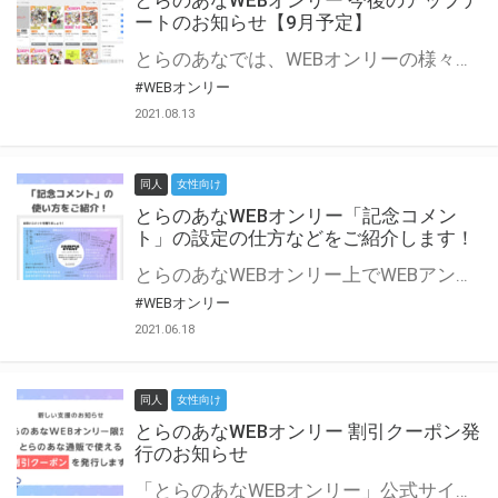
とらのあなWEBオンリー 今後のアップデ
ートのお知らせ【9月予定】
とらのあなでは、WEBオンリーの様々な支援を実施しています。 今回は2021年9月に実装を予定しているアップデート情報についてご紹介いたします。 とらのあなWEBオンリーサイトはこちら
#WEBオンリー
2021.08.13
同人
女性向け
とらのあなWEBオンリー「記念コメン
ト」の設定の仕方などをご紹介します！
とらのあなWEBオンリー上でWEBアンソロジーが作成できる「記念コメント」について、その使い方や作成手順を解説します！ 支援タイプを「サークル参加型」「サークル参加型・マルシェ(イベント会場)機能付き」でお申し込みいただいている主催者様はぜひご活用ください♪ とらのあなWEBオンリーサイトはこちら
#WEBオンリー
2021.06.18
同人
女性向け
とらのあなWEBオンリー 割引クーポン発
行のお知らせ
「とらのあなWEBオンリー」公式サイトでとらのあな通販の「割引クーポン」を配布中！ イベントごとに開催当日限定で使える割引クーポンのシリアルコードを発行します。 とらのあなWEBオンリーのページをチェックして、イベント当日にお得にお買い物を楽しみましょう♪ ※本キャンペーンは予告なく終了する場合がございます。 とらのあなWEBオンリーサイトはこちら