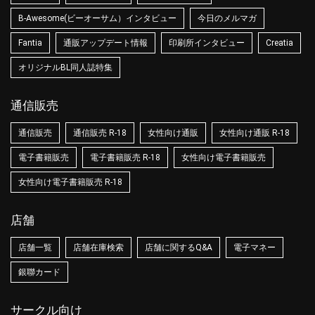
B-Awesome(ビーオーサム）インタビュー
今日のメルマガ
Fantia
通販アップデート情報
印刷所インタビュー
Creatia
オリジナルBL同人誌特集
通信販売
通信販売
通信販売 R-18
女性向け通販
女性向け通販 R-18
電子書籍販売
電子書籍販売 R-18
女性向け電子書籍販売
女性向け電子書籍販売 R-18
店舗
店舗一覧
店舗在庫検索
店舗に関するQ&A
電子マネー
銀聯カード
サークル向け