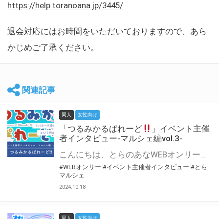
https://help.toranoana.jp/3445/
退会対応にはお時間をいただいておりますので、あら
かじめご了承ください。
関連記事
同人
女性向け
「つるみかるぱれーど
」イベント主催
者インタビュー-マルシェ編vol.3-
こんにちは、とらのあなWEBオンリー運営スタッフです。 新たにお届けする、イベント主催者インタビュー-マルシェ編-は、 とらのあなWEBオンリー「マルシェ」をご利用した主催様に 「マルシェ」を使って開催した感想や心がけをお聞きする企画です。 今回は、WEBオンリー初開催「つるみかるぱれーど
#WEBオンリー
#イベント主催者インタビュー
#とら
マルシェ
2024.10.18
同人
女性向け