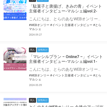
「駄菓子と唐揚げ、きみの青」イベント
主催者インタビュー-マルシェ編vol.2-
こんにちは、とらのあなWEBオンリー運営スタッフです。 新たにお届けする、イベント主催者インタビュー-マルシェ編-は、 とらのあなWEBオンリー「マルシェ」をご利用の主催様に 「マルシェ」を使ってイベントを開催した感想や心がけをお聞きする企画です。 今回は、WEBオンリー初開催「駄菓子と唐揚げ、きみの青」より、 主催のぎこ六屋様にお話を伺いました。 協力：ぎこ六屋様／イベント公式Twitter（@krkgwks） とらのあなWEBオンリー「マルシェ」とは？ WEBオンリーでリアルタイムでコミュニケーションがとれるオンライン会場です。
#WEBオンリー
#イベント主催者インタビュー
#とら
マルシェ
2024.09.27
同人
女性向け
「マレシルプラン – Online7 –」イベント
主催者インタビュー-マルシェ編vol.1-
こんにちは、とらのあなWEBオンリー運営スタッフです。 新たにお届けする、イベント主催者インタビュー-マルシェ編-は、 とらのあなWEBオンリー「マルシェ」をご利用した主催様に 「マルシェ」を使って開催した感想や心がけをお聞きする企画です。 今回は、WEBオンリー開催7回目迎えた「マレシルプラン – Online7 –」より、 主催の玉川うた様にお話を伺いました。 ▼マレシルプランのインタビュー前回記事 「イベント主催者インタビュー vol.6」はこちら 協力：玉川うた様（マレシルプラン実行委員会 代表）／イベント公式Twitter（@mallesil_plan） とらのあなWEBオンリー「マルシェ」とは？ WEBオンリーでリアルタイムでコミュニケーションがとれるオンライン会場です。
#WEBオンリー
#イベント主催者インタビュー
#とら
マルシェ
2024.05.09
同人
女性向け