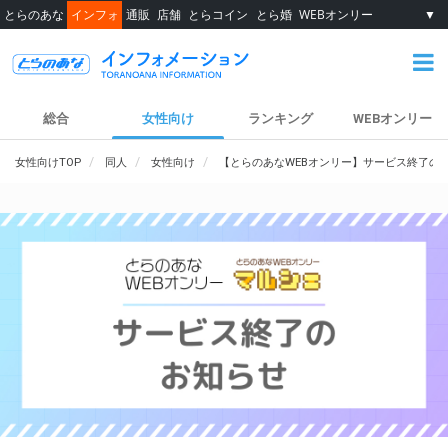
とらのあな
インフォ
通販
店舗
とらコイン
とら婚
WEBオンリー
▼
総合
女性向け
ランキング
WEBオンリー
女性向けTOP
同人
女性向け
【とらのあなWEBオンリー】サービス終了の