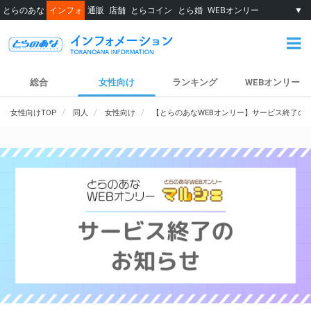
とらのあな
インフォ
通販
店舗
とらコイン
とら婚
WEBオンリー
▼
総合
女性向け
ランキング
WEBオンリー
女性向けTOP
同人
女性向け
【とらのあなWEBオンリー】サービス終了の