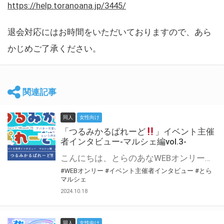
https://help.toranoana.jp/3445/
退会対応にはお時間をいただいておりますので、あら
かじめご了承ください。
関連記事
同人
女性向け
「つるみかるぱれーど
」イベント主催
者インタビュー-マルシェ編vol.3-
こんにちは、とらのあなWEBオンリー運営スタッフです。 新たにお届けする、イベント主催者インタビュー-マルシェ編-は、 とらのあなWEBオンリー「マルシェ」をご利用した主催様に 「マルシェ」を使って開催した感想や心がけをお聞きする企画です。 今回は、WEBオンリー初開催「つるみかるぱれーど
#WEBオンリー
#イベント主催者インタビュー
#とら
マルシェ
2024.10.18
同人
女性向け