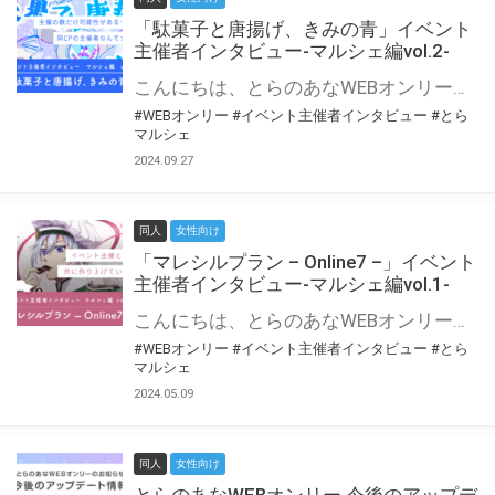
「駄菓子と唐揚げ、きみの青」イベント
主催者インタビュー-マルシェ編vol.2-
こんにちは、とらのあなWEBオンリー運営スタッフです。 新たにお届けする、イベント主催者インタビュー-マルシェ編-は、 とらのあなWEBオンリー「マルシェ」をご利用の主催様に 「マルシェ」を使ってイベントを開催した感想や心がけをお聞きする企画です。 今回は、WEBオンリー初開催「駄菓子と唐揚げ、きみの青」より、 主催のぎこ六屋様にお話を伺いました。 協力：ぎこ六屋様／イベント公式Twitter（@krkgwks） とらのあなWEBオンリー「マルシェ」とは？ WEBオンリーでリアルタイムでコミュニケーションがとれるオンライン会場です。
#WEBオンリー
#イベント主催者インタビュー
#とら
マルシェ
2024.09.27
同人
女性向け
「マレシルプラン – Online7 –」イベント
主催者インタビュー-マルシェ編vol.1-
こんにちは、とらのあなWEBオンリー運営スタッフです。 新たにお届けする、イベント主催者インタビュー-マルシェ編-は、 とらのあなWEBオンリー「マルシェ」をご利用した主催様に 「マルシェ」を使って開催した感想や心がけをお聞きする企画です。 今回は、WEBオンリー開催7回目迎えた「マレシルプラン – Online7 –」より、 主催の玉川うた様にお話を伺いました。 ▼マレシルプランのインタビュー前回記事 「イベント主催者インタビュー vol.6」はこちら 協力：玉川うた様（マレシルプラン実行委員会 代表）／イベント公式Twitter（@mallesil_plan） とらのあなWEBオンリー「マルシェ」とは？ WEBオンリーでリアルタイムでコミュニケーションがとれるオンライン会場です。
#WEBオンリー
#イベント主催者インタビュー
#とら
マルシェ
2024.05.09
同人
女性向け