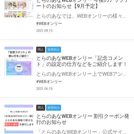
とらのあなWEBオンリー 今後のアップデ
ートのお知らせ【9月予定】
とらのあなでは、WEBオンリーの様々な支援を実施しています。 今回は2021年9月に実装を予定しているアップデート情報についてご紹介いたします。 とらのあなWEBオンリーサイトはこちら
#WEBオンリー
2021.08.13
同人
女性向け
とらのあなWEBオンリー「記念コメン
ト」の設定の仕方などをご紹介します！
とらのあなWEBオンリー上でWEBアンソロジーが作成できる「記念コメント」について、その使い方や作成手順を解説します！ 支援タイプを「サークル参加型」「サークル参加型・マルシェ(イベント会場)機能付き」でお申し込みいただいている主催者様はぜひご活用ください♪ とらのあなWEBオンリーサイトはこちら
#WEBオンリー
2021.06.18
同人
女性向け
とらのあなWEBオンリー 割引クーポン発
行のお知らせ
「とらのあなWEBオンリー」公式サイトでとらのあな通販の「割引クーポン」を配布中！ イベントごとに開催当日限定で使える割引クーポンのシリアルコードを発行します。 とらのあなWEBオンリーのページをチェックして、イベント当日にお得にお買い物を楽しみましょう♪ ※本キャンペーンは予告なく終了する場合がございます。 とらのあなWEBオンリーサイトはこちら