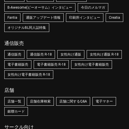
B-Awesome(ビーオーサム）インタビュー
今日のメルマガ
Fantia
通販アップデート情報
印刷所インタビュー
Creatia
オリジナルBL同人誌特集
通信販売
通信販売
通信販売 R-18
女性向け通販
女性向け通販 R-18
電子書籍販売
電子書籍販売 R-18
女性向け電子書籍販売
女性向け電子書籍販売 R-18
店舗
店舗一覧
店舗在庫検索
店舗に関するQ&A
電子マネー
銀聯カード
サークル向け