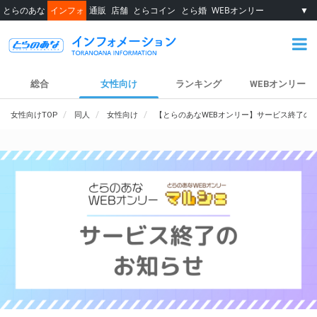
とらのあな
インフォ
通販
店舗
とらコイン
とら婚
WEBオンリー
▼
総合
女性向け
ランキング
WEBオンリー
女性向けTOP
同人
女性向け
【とらのあなWEBオンリー】サービス終了の