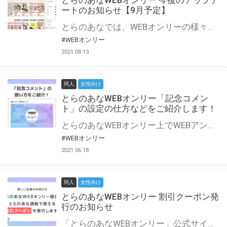
とらのあなWEBオンリー 今後のアップデ
ートのお知らせ【9月予定】
とらのあなでは、WEBオンリーの様々な支援を実施しています。 今回は2021年9月に実装を予定しているアップデート情報についてご紹介いたします。 とらのあなWEBオンリーサイトはこちら
#WEBオンリー
2021.08.13
同人
女性向け
とらのあなWEBオンリー「記念コメン
ト」の設定の仕方などをご紹介します！
とらのあなWEBオンリー上でWEBアンソロジーが作成できる「記念コメント」について、その使い方や作成手順を解説します！ 支援タイプを「サークル参加型」「サークル参加型・マルシェ(イベント会場)機能付き」でお申し込みいただいている主催者様はぜひご活用ください♪ とらのあなWEBオンリーサイトはこちら
#WEBオンリー
2021.06.18
同人
女性向け
とらのあなWEBオンリー 割引クーポン発
行のお知らせ
「とらのあなWEBオンリー」公式サイトでとらのあな通販の「割引クーポン」を配布中！ イベントごとに開催当日限定で使える割引クーポンのシリアルコードを発行します。 とらのあなWEBオンリーのページをチェックして、イベント当日にお得にお買い物を楽しみましょう♪ ※本キャンペーンは予告なく終了する場合がございます。 とらのあなWEBオンリーサイトはこちら