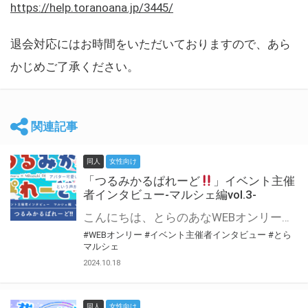
https://help.toranoana.jp/3445/
退会対応にはお時間をいただいておりますので、あら
かじめご了承ください。
関連記事
同人
女性向け
「つるみかるぱれーど
」イベント主催
者インタビュー-マルシェ編vol.3-
こんにちは、とらのあなWEBオンリー運営スタッフです。 新たにお届けする、イベント主催者インタビュー-マルシェ編-は、 とらのあなWEBオンリー「マルシェ」をご利用した主催様に 「マルシェ」を使って開催した感想や心がけをお聞きする企画です。 今回は、WEBオンリー初開催「つるみかるぱれーど
#WEBオンリー
#イベント主催者インタビュー
#とら
マルシェ
2024.10.18
同人
女性向け