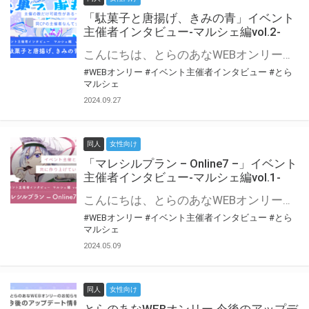
「駄菓子と唐揚げ、きみの青」イベント
主催者インタビュー-マルシェ編vol.2-
こんにちは、とらのあなWEBオンリー運営スタッフです。 新たにお届けする、イベント主催者インタビュー-マルシェ編-は、 とらのあなWEBオンリー「マルシェ」をご利用の主催様に 「マルシェ」を使ってイベントを開催した感想や心がけをお聞きする企画です。 今回は、WEBオンリー初開催「駄菓子と唐揚げ、きみの青」より、 主催のぎこ六屋様にお話を伺いました。 協力：ぎこ六屋様／イベント公式Twitter（@krkgwks） とらのあなWEBオンリー「マルシェ」とは？ WEBオンリーでリアルタイムでコミュニケーションがとれるオンライン会場です。
#WEBオンリー
#イベント主催者インタビュー
#とら
マルシェ
2024.09.27
同人
女性向け
「マレシルプラン – Online7 –」イベント
主催者インタビュー-マルシェ編vol.1-
こんにちは、とらのあなWEBオンリー運営スタッフです。 新たにお届けする、イベント主催者インタビュー-マルシェ編-は、 とらのあなWEBオンリー「マルシェ」をご利用した主催様に 「マルシェ」を使って開催した感想や心がけをお聞きする企画です。 今回は、WEBオンリー開催7回目迎えた「マレシルプラン – Online7 –」より、 主催の玉川うた様にお話を伺いました。 ▼マレシルプランのインタビュー前回記事 「イベント主催者インタビュー vol.6」はこちら 協力：玉川うた様（マレシルプラン実行委員会 代表）／イベント公式Twitter（@mallesil_plan） とらのあなWEBオンリー「マルシェ」とは？ WEBオンリーでリアルタイムでコミュニケーションがとれるオンライン会場です。
#WEBオンリー
#イベント主催者インタビュー
#とら
マルシェ
2024.05.09
同人
女性向け