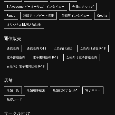
B-Awesome(ビーオーサム）インタビュー
今日のメルマガ
Fantia
通販アップデート情報
印刷所インタビュー
Creatia
オリジナルBL同人誌特集
通信販売
通信販売
通信販売 R-18
女性向け通販
女性向け通販 R-18
電子書籍販売
電子書籍販売 R-18
女性向け電子書籍販売
女性向け電子書籍販売 R-18
店舗
店舗一覧
店舗在庫検索
店舗に関するQ&A
電子マネー
銀聯カード
サークル向け