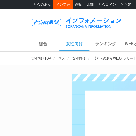
とらのあな
インフォ
通販
店舗
とらコイン
とら婚
総合
女性向け
ランキング
WEB
女性向けTOP
同人
女性向け
【とらのあなWEBオンリー