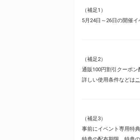
（補足1）
5月24日～26日の開
（補足2）
通販100円割引クーポン
詳しい使用条件などは
（補足3）
事前にイベント専用特
特典の配布期限、特典