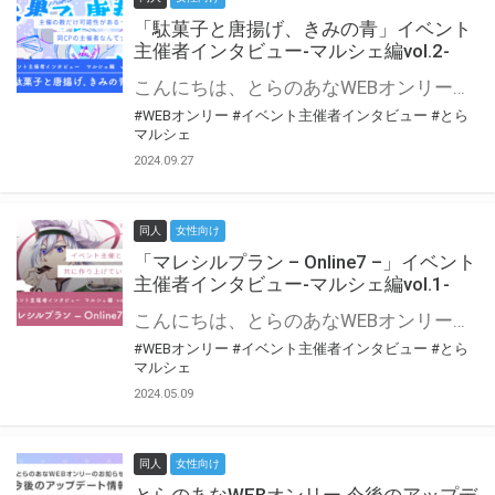
「駄菓子と唐揚げ、きみの青」イベント
主催者インタビュー-マルシェ編vol.2-
こんにちは、とらのあなWEBオンリー運営スタッフです。 新たにお届けする、イベント主催者インタビュー-マルシェ編-は、 とらのあなWEBオンリー「マルシェ」をご利用の主催様に 「マルシェ」を使ってイベントを開催した感想や心がけをお聞きする企画です。 今回は、WEBオンリー初開催「駄菓子と唐揚げ、きみの青」より、 主催のぎこ六屋様にお話を伺いました。 協力：ぎこ六屋様／イベント公式Twitter（@krkgwks） とらのあなWEBオンリー「マルシェ」とは？ WEBオンリーでリアルタイムでコミュニケーションがとれるオンライン会場です。
#WEBオンリー
#イベント主催者インタビュー
#とら
マルシェ
2024.09.27
同人
女性向け
「マレシルプラン – Online7 –」イベント
主催者インタビュー-マルシェ編vol.1-
こんにちは、とらのあなWEBオンリー運営スタッフです。 新たにお届けする、イベント主催者インタビュー-マルシェ編-は、 とらのあなWEBオンリー「マルシェ」をご利用した主催様に 「マルシェ」を使って開催した感想や心がけをお聞きする企画です。 今回は、WEBオンリー開催7回目迎えた「マレシルプラン – Online7 –」より、 主催の玉川うた様にお話を伺いました。 ▼マレシルプランのインタビュー前回記事 「イベント主催者インタビュー vol.6」はこちら 協力：玉川うた様（マレシルプラン実行委員会 代表）／イベント公式Twitter（@mallesil_plan） とらのあなWEBオンリー「マルシェ」とは？ WEBオンリーでリアルタイムでコミュニケーションがとれるオンライン会場です。
#WEBオンリー
#イベント主催者インタビュー
#とら
マルシェ
2024.05.09
同人
女性向け