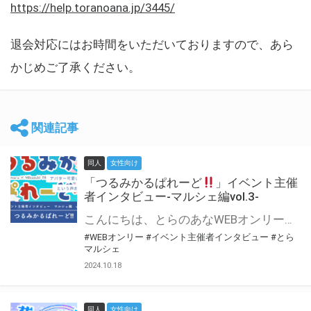
https://help.toranoana.jp/3445/
退会対応にはお時間をいただいておりますので、あら
かじめご了承ください。
関連記事
同人
女性向け
「つるみかるぱれーど
」イベント主催
者インタビュー-マルシェ編vol.3-
こんにちは、とらのあなWEBオンリー運営スタッフです。 新たにお届けする、イベント主催者インタビュー-マルシェ編-は、 とらのあなWEBオンリー「マルシェ」をご利用した主催様に 「マルシェ」を使って開催した感想や心がけをお聞きする企画です。 今回は、WEBオンリー初開催「つるみかるぱれーど
#WEBオンリー
#イベント主催者インタビュー
#とら
マルシェ
2024.10.18
同人
女性向け