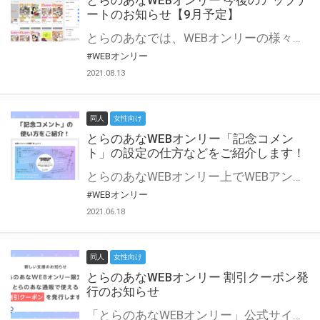
とらのあなWEBオンリー 今後のアップデ
ートのお知らせ【9月予定】
とらのあなでは、WEBオンリーの様々な支援を実施しています。 今回は2021年9月に実装を予定しているアップデート情報についてご紹介いたします。 とらのあなWEBオンリーサイトはこちら
#WEBオンリー
2021.08.13
同人
女性向け
とらのあなWEBオンリー「記念コメン
ト」の設定の仕方などをご紹介します！
とらのあなWEBオンリー上でWEBアンソロジーが作成できる「記念コメント」について、その使い方や作成手順を解説します！ 支援タイプを「サークル参加型」「サークル参加型・マルシェ(イベント会場)機能付き」でお申し込みいただいている主催者様はぜひご活用ください♪ とらのあなWEBオンリーサイトはこちら
#WEBオンリー
2021.06.18
同人
女性向け
とらのあなWEBオンリー 割引クーポン発
行のお知らせ
「とらのあなWEBオンリー」公式サイトでとらのあな通販の「割引クーポン」を配布中！ イベントごとに開催当日限定で使える割引クーポンのシリアルコードを発行します。 とらのあなWEBオンリーのページをチェックして、イベント当日にお得にお買い物を楽しみましょう♪ ※本キャンペーンは予告なく終了する場合がございます。 とらのあなWEBオンリーサイトはこちら