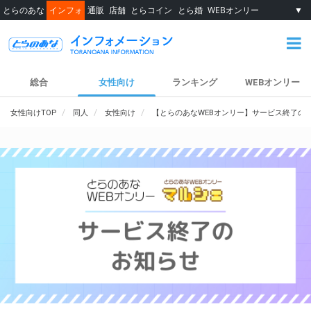
とらのあな
インフォ
通販
店舗
とらコイン
とら婚
WEBオンリー
▼
総合
女性向け
ランキング
WEBオンリー
女性向けTOP
同人
女性向け
【とらのあなWEBオンリー】サービス終了の