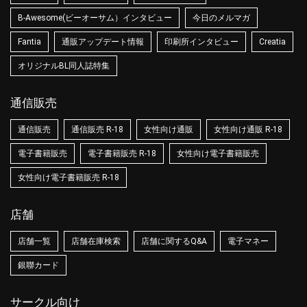
B-Awesome(ビーオーサム）インタビュー
今日のメルマガ
Fantia
通販アップデート情報
印刷所インタビュー
Creatia
オリジナルBL同人誌特集
通信販売
通信販売
通信販売 R-18
女性向け通販
女性向け通販 R-18
電子書籍販売
電子書籍販売 R-18
女性向け電子書籍販売
女性向け電子書籍販売 R-18
店舗
店舗一覧
店舗在庫検索
店舗に関するQ&A
電子マネー
銀聯カード
サークル向け