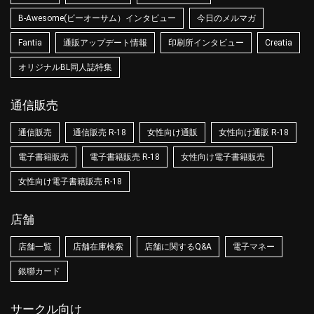
B-Awesome(ビーオーサム）インタビュー
今日のメルマガ
Fantia
通販アップデート情報
印刷所インタビュー
Creatia
オリジナルBL同人誌特集
通信販売
通信販売
通信販売 R-18
女性向け通販
女性向け通販 R-18
電子書籍販売
電子書籍販売 R-18
女性向け電子書籍販売
女性向け電子書籍販売 R-18
店舗
店舗一覧
店舗在庫検索
店舗に関するQ&A
電子マネー
銀聯カード
サークル向け