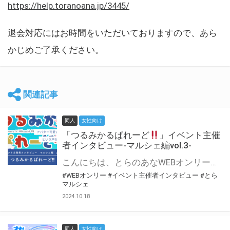
https://help.toranoana.jp/3445/
退会対応にはお時間をいただいておりますので、あら
かじめご了承ください。
関連記事
同人
女性向け
「つるみかるぱれーど
」イベント主催
者インタビュー-マルシェ編vol.3-
こんにちは、とらのあなWEBオンリー運営スタッフです。 新たにお届けする、イベント主催者インタビュー-マルシェ編-は、 とらのあなWEBオンリー「マルシェ」をご利用した主催様に 「マルシェ」を使って開催した感想や心がけをお聞きする企画です。 今回は、WEBオンリー初開催「つるみかるぱれーど
#WEBオンリー
#イベント主催者インタビュー
#とら
マルシェ
2024.10.18
同人
女性向け