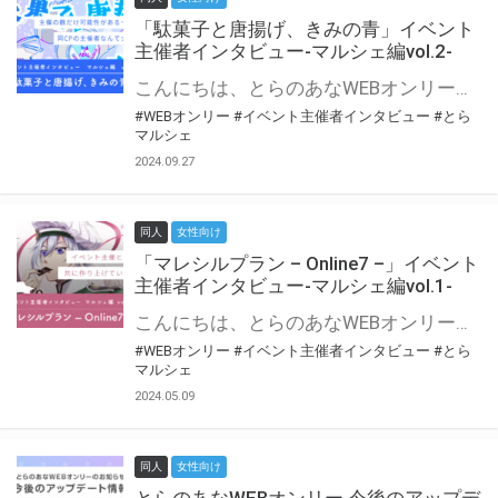
「駄菓子と唐揚げ、きみの青」イベント
主催者インタビュー-マルシェ編vol.2-
こんにちは、とらのあなWEBオンリー運営スタッフです。 新たにお届けする、イベント主催者インタビュー-マルシェ編-は、 とらのあなWEBオンリー「マルシェ」をご利用の主催様に 「マルシェ」を使ってイベントを開催した感想や心がけをお聞きする企画です。 今回は、WEBオンリー初開催「駄菓子と唐揚げ、きみの青」より、 主催のぎこ六屋様にお話を伺いました。 協力：ぎこ六屋様／イベント公式Twitter（@krkgwks） とらのあなWEBオンリー「マルシェ」とは？ WEBオンリーでリアルタイムでコミュニケーションがとれるオンライン会場です。
#WEBオンリー
#イベント主催者インタビュー
#とら
マルシェ
2024.09.27
同人
女性向け
「マレシルプラン – Online7 –」イベント
主催者インタビュー-マルシェ編vol.1-
こんにちは、とらのあなWEBオンリー運営スタッフです。 新たにお届けする、イベント主催者インタビュー-マルシェ編-は、 とらのあなWEBオンリー「マルシェ」をご利用した主催様に 「マルシェ」を使って開催した感想や心がけをお聞きする企画です。 今回は、WEBオンリー開催7回目迎えた「マレシルプラン – Online7 –」より、 主催の玉川うた様にお話を伺いました。 ▼マレシルプランのインタビュー前回記事 「イベント主催者インタビュー vol.6」はこちら 協力：玉川うた様（マレシルプラン実行委員会 代表）／イベント公式Twitter（@mallesil_plan） とらのあなWEBオンリー「マルシェ」とは？ WEBオンリーでリアルタイムでコミュニケーションがとれるオンライン会場です。
#WEBオンリー
#イベント主催者インタビュー
#とら
マルシェ
2024.05.09
同人
女性向け