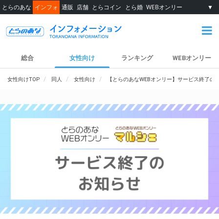
とらのあな
インフォ
通販
店舗
とらコイン
とら婚
WEBオンリー
▼
総合
女性向け
ランキング
WEBオンリー
女性向けTOP
同人
女性向け
【とらのあなWEBオンリー】サービス終了の