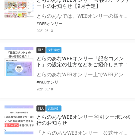
とらのあなWEBオンリー 今後のアップデ
ートのお知らせ【9月予定】
とらのあなでは、WEBオンリーの様々な支援を実施しています。 今回は2021年9月に実装を予定しているアップデート情報についてご紹介いたします。 とらのあなWEBオンリーサイトはこちら
#WEBオンリー
2021.08.13
同人
女性向け
とらのあなWEBオンリー「記念コメン
ト」の設定の仕方などをご紹介します！
とらのあなWEBオンリー上でWEBアンソロジーが作成できる「記念コメント」について、その使い方や作成手順を解説します！ 支援タイプを「サークル参加型」「サークル参加型・マルシェ(イベント会場)機能付き」でお申し込みいただいている主催者様はぜひご活用ください♪ とらのあなWEBオンリーサイトはこちら
#WEBオンリー
2021.06.18
同人
女性向け
とらのあなWEBオンリー 割引クーポン発
行のお知らせ
「とらのあなWEBオンリー」公式サイトでとらのあな通販の「割引クーポン」を配布中！ イベントごとに開催当日限定で使える割引クーポンのシリアルコードを発行します。 とらのあなWEBオンリーのページをチェックして、イベント当日にお得にお買い物を楽しみましょう♪ ※本キャンペーンは予告なく終了する場合がございます。 とらのあなWEBオンリーサイトはこちら