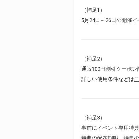
（補足1）
5月24日～26日の開
（補足2）
通販100円割引クーポン
詳しい使用条件などは
（補足3）
事前にイベント専用特
特典の配布期限、特典