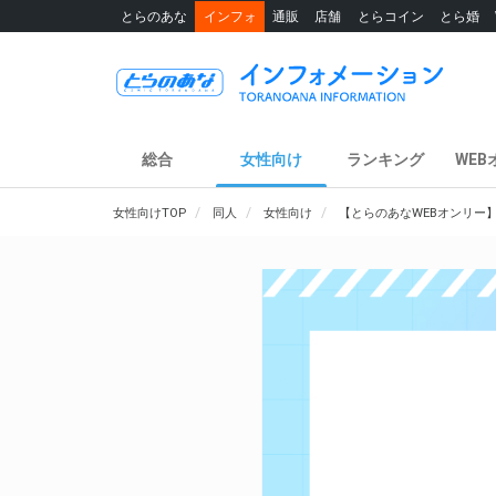
とらのあな
インフォ
通販
店舗
とらコイン
とら婚
総合
女性向け
ランキング
WEB
女性向けTOP
同人
女性向け
【とらのあなWEBオンリー