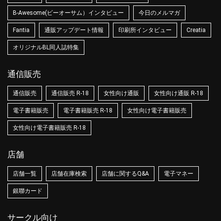
B-Awesome(ビーオーサム）インタビュー
今日のメルマガ
Fantia
通販アップデート情報
印刷所インタビュー
Creatia
オリジナルBL同人誌特集
通信販売
通信販売
通信販売 R-18
女性向け通販
女性向け通販 R-18
電子書籍販売
電子書籍販売 R-18
女性向け電子書籍販売
女性向け電子書籍販売 R-18
店舗
店舗一覧
店舗在庫検索
店舗に関するQ&A
電子マネー
銀聯カード
サークル向け