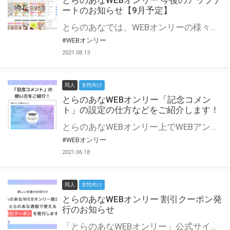
とらのあなWEBオンリー 今後のアップデ
ートのお知らせ【9月予定】
とらのあなでは、WEBオンリーの様々な支援を実施しています。 今回は2021年9月に実装を予定しているアップデート情報についてご紹介いたします。 とらのあなWEBオンリーサイトはこちら
#WEBオンリー
2021.08.13
同人
女性向け
とらのあなWEBオンリー「記念コメン
ト」の設定の仕方などをご紹介します！
とらのあなWEBオンリー上でWEBアンソロジーが作成できる「記念コメント」について、その使い方や作成手順を解説します！ 支援タイプを「サークル参加型」「サークル参加型・マルシェ(イベント会場)機能付き」でお申し込みいただいている主催者様はぜひご活用ください♪ とらのあなWEBオンリーサイトはこちら
#WEBオンリー
2021.06.18
同人
女性向け
とらのあなWEBオンリー 割引クーポン発
行のお知らせ
「とらのあなWEBオンリー」公式サイトでとらのあな通販の「割引クーポン」を配布中！ イベントごとに開催当日限定で使える割引クーポンのシリアルコードを発行します。 とらのあなWEBオンリーのページをチェックして、イベント当日にお得にお買い物を楽しみましょう♪ ※本キャンペーンは予告なく終了する場合がございます。 とらのあなWEBオンリーサイトはこちら