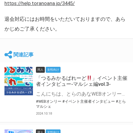
https://help.toranoana.jp/3445/
退会対応にはお時間をいただいておりますので、あら
かじめご了承ください。
関連記事
同人
女性向け
「つるみかるぱれーど
」イベント主催
者インタビュー-マルシェ編vol.3-
こんにちは、とらのあなWEBオンリー運営スタッフです。 新たにお届けする、イベント主催者インタビュー-マルシェ編-は、 とらのあなWEBオンリー「マルシェ」をご利用した主催様に 「マルシェ」を使って開催した感想や心がけをお聞きする企画です。 今回は、WEBオンリー初開催「つるみかるぱれーど
#WEBオンリー
#イベント主催者インタビュー
#とら
マルシェ
2024.10.18
同人
女性向け