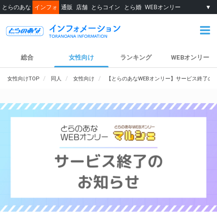
とらのあな
インフォ
通販
店舗
とらコイン
とら婚
WEBオンリー
▼
総合
女性向け
ランキング
WEBオンリー
女性向けTOP
同人
女性向け
【とらのあなWEBオンリー】サービス終了の