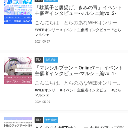
「駄菓子と唐揚げ、きみの青」イベント
主催者インタビュー-マルシェ編vol.2-
こんにちは、とらのあなWEBオンリー運営スタッフです。 新たにお届けする、イベント主催者インタビュー-マルシェ編-は、 とらのあなWEBオンリー「マルシェ」をご利用の主催様に 「マルシェ」を使ってイベントを開催した感想や心がけをお聞きする企画です。 今回は、WEBオンリー初開催「駄菓子と唐揚げ、きみの青」より、 主催のぎこ六屋様にお話を伺いました。 協力：ぎこ六屋様／イベント公式Twitter（@krkgwks） とらのあなWEBオンリー「マルシェ」とは？ WEBオンリーでリアルタイムでコミュニケーションがとれるオンライン会場です。
#WEBオンリー
#イベント主催者インタビュー
#とら
マルシェ
2024.09.27
同人
女性向け
「マレシルプラン – Online7 –」イベント
主催者インタビュー-マルシェ編vol.1-
こんにちは、とらのあなWEBオンリー運営スタッフです。 新たにお届けする、イベント主催者インタビュー-マルシェ編-は、 とらのあなWEBオンリー「マルシェ」をご利用した主催様に 「マルシェ」を使って開催した感想や心がけをお聞きする企画です。 今回は、WEBオンリー開催7回目迎えた「マレシルプラン – Online7 –」より、 主催の玉川うた様にお話を伺いました。 ▼マレシルプランのインタビュー前回記事 「イベント主催者インタビュー vol.6」はこちら 協力：玉川うた様（マレシルプラン実行委員会 代表）／イベント公式Twitter（@mallesil_plan） とらのあなWEBオンリー「マルシェ」とは？ WEBオンリーでリアルタイムでコミュニケーションがとれるオンライン会場です。
#WEBオンリー
#イベント主催者インタビュー
#とら
マルシェ
2024.05.09
同人
女性向け