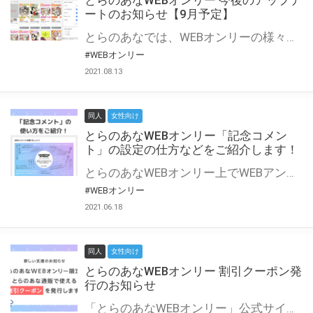
とらのあなWEBオンリー 今後のアップデ
ートのお知らせ【9月予定】
とらのあなでは、WEBオンリーの様々な支援を実施しています。 今回は2021年9月に実装を予定しているアップデート情報についてご紹介いたします。 とらのあなWEBオンリーサイトはこちら
#WEBオンリー
2021.08.13
同人
女性向け
とらのあなWEBオンリー「記念コメン
ト」の設定の仕方などをご紹介します！
とらのあなWEBオンリー上でWEBアンソロジーが作成できる「記念コメント」について、その使い方や作成手順を解説します！ 支援タイプを「サークル参加型」「サークル参加型・マルシェ(イベント会場)機能付き」でお申し込みいただいている主催者様はぜひご活用ください♪ とらのあなWEBオンリーサイトはこちら
#WEBオンリー
2021.06.18
同人
女性向け
とらのあなWEBオンリー 割引クーポン発
行のお知らせ
「とらのあなWEBオンリー」公式サイトでとらのあな通販の「割引クーポン」を配布中！ イベントごとに開催当日限定で使える割引クーポンのシリアルコードを発行します。 とらのあなWEBオンリーのページをチェックして、イベント当日にお得にお買い物を楽しみましょう♪ ※本キャンペーンは予告なく終了する場合がございます。 とらのあなWEBオンリーサイトはこちら