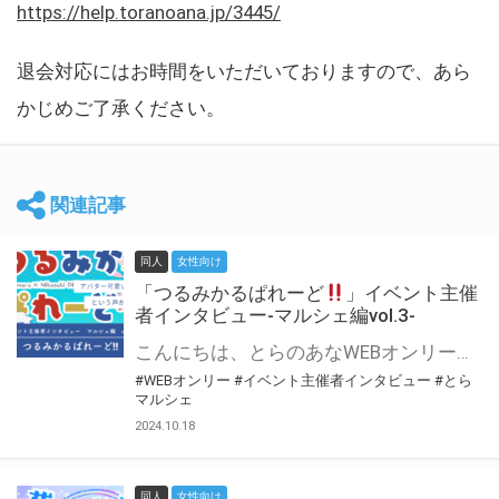
https://help.toranoana.jp/3445/
退会対応にはお時間をいただいておりますので、あら
かじめご了承ください。
関連記事
同人
女性向け
「つるみかるぱれーど
」イベント主催
者インタビュー-マルシェ編vol.3-
こんにちは、とらのあなWEBオンリー運営スタッフです。 新たにお届けする、イベント主催者インタビュー-マルシェ編-は、 とらのあなWEBオンリー「マルシェ」をご利用した主催様に 「マルシェ」を使って開催した感想や心がけをお聞きする企画です。 今回は、WEBオンリー初開催「つるみかるぱれーど
#WEBオンリー
#イベント主催者インタビュー
#とら
マルシェ
2024.10.18
同人
女性向け