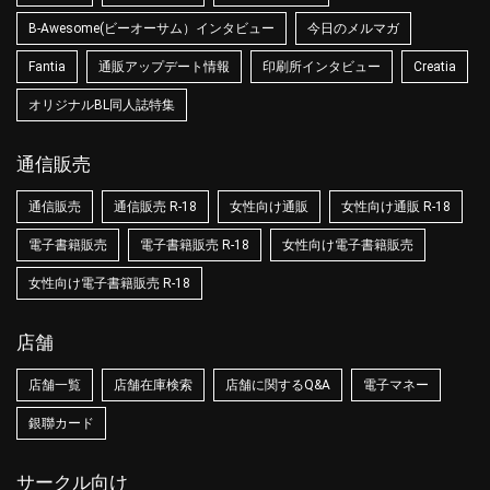
B-Awesome(ビーオーサム）インタビュー
今日のメルマガ
Fantia
通販アップデート情報
印刷所インタビュー
Creatia
オリジナルBL同人誌特集
通信販売
通信販売
通信販売 R-18
女性向け通販
女性向け通販 R-18
電子書籍販売
電子書籍販売 R-18
女性向け電子書籍販売
女性向け電子書籍販売 R-18
店舗
店舗一覧
店舗在庫検索
店舗に関するQ&A
電子マネー
銀聯カード
サークル向け