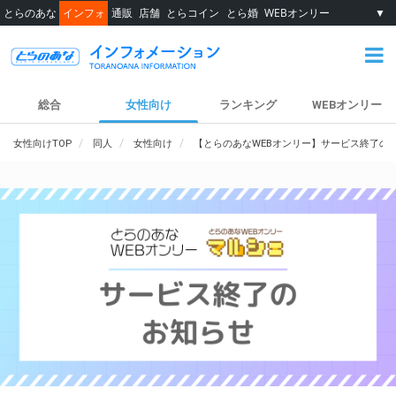
とらのあな
インフォ
通販
店舗
とらコイン
とら婚
WEBオンリー
▼
総合
女性向け
ランキング
WEBオンリー
女性向けTOP
同人
女性向け
【とらのあなWEBオンリー】サービス終了の