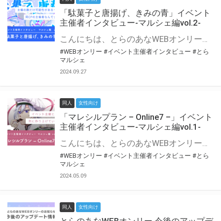
「駄菓子と唐揚げ、きみの青」イベント
主催者インタビュー-マルシェ編vol.2-
こんにちは、とらのあなWEBオンリー運営スタッフです。 新たにお届けする、イベント主催者インタビュー-マルシェ編-は、 とらのあなWEBオンリー「マルシェ」をご利用の主催様に 「マルシェ」を使ってイベントを開催した感想や心がけをお聞きする企画です。 今回は、WEBオンリー初開催「駄菓子と唐揚げ、きみの青」より、 主催のぎこ六屋様にお話を伺いました。 協力：ぎこ六屋様／イベント公式Twitter（@krkgwks） とらのあなWEBオンリー「マルシェ」とは？ WEBオンリーでリアルタイムでコミュニケーションがとれるオンライン会場です。
#WEBオンリー
#イベント主催者インタビュー
#とら
マルシェ
2024.09.27
同人
女性向け
「マレシルプラン – Online7 –」イベント
主催者インタビュー-マルシェ編vol.1-
こんにちは、とらのあなWEBオンリー運営スタッフです。 新たにお届けする、イベント主催者インタビュー-マルシェ編-は、 とらのあなWEBオンリー「マルシェ」をご利用した主催様に 「マルシェ」を使って開催した感想や心がけをお聞きする企画です。 今回は、WEBオンリー開催7回目迎えた「マレシルプラン – Online7 –」より、 主催の玉川うた様にお話を伺いました。 ▼マレシルプランのインタビュー前回記事 「イベント主催者インタビュー vol.6」はこちら 協力：玉川うた様（マレシルプラン実行委員会 代表）／イベント公式Twitter（@mallesil_plan） とらのあなWEBオンリー「マルシェ」とは？ WEBオンリーでリアルタイムでコミュニケーションがとれるオンライン会場です。
#WEBオンリー
#イベント主催者インタビュー
#とら
マルシェ
2024.05.09
同人
女性向け