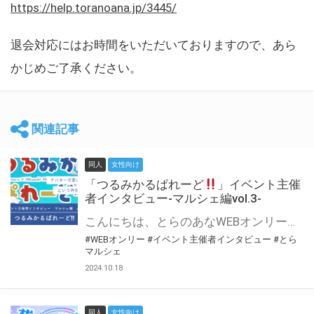
https://help.toranoana.jp/3445/
退会対応にはお時間をいただいておりますので、あら
かじめご了承ください。
関連記事
同人
女性向け
「つるみかるぱれーど
」イベント主催
者インタビュー-マルシェ編vol.3-
こんにちは、とらのあなWEBオンリー運営スタッフです。 新たにお届けする、イベント主催者インタビュー-マルシェ編-は、 とらのあなWEBオンリー「マルシェ」をご利用した主催様に 「マルシェ」を使って開催した感想や心がけをお聞きする企画です。 今回は、WEBオンリー初開催「つるみかるぱれーど
#WEBオンリー
#イベント主催者インタビュー
#とら
マルシェ
2024.10.18
同人
女性向け