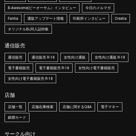
B-Awesome(ビーオーサム）インタビュー
今日のメルマガ
Fantia
通販アップデート情報
印刷所インタビュー
Creatia
オリジナルBL同人誌特集
通信販売
通信販売
通信販売 R-18
女性向け通販
女性向け通販 R-18
電子書籍販売
電子書籍販売 R-18
女性向け電子書籍販売
女性向け電子書籍販売 R-18
店舗
店舗一覧
店舗在庫検索
店舗に関するQ&A
電子マネー
銀聯カード
サークル向け