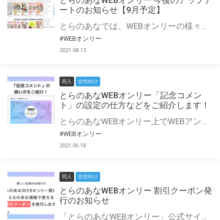
とらのあなWEBオンリー 今後のアップデ
ートのお知らせ【9月予定】
とらのあなでは、WEBオンリーの様々な支援を実施しています。 今回は2021年9月に実装を予定しているアップデート情報についてご紹介いたします。 とらのあなWEBオンリーサイトはこちら
#WEBオンリー
2021.08.13
同人
女性向け
とらのあなWEBオンリー「記念コメン
ト」の設定の仕方などをご紹介します！
とらのあなWEBオンリー上でWEBアンソロジーが作成できる「記念コメント」について、その使い方や作成手順を解説します！ 支援タイプを「サークル参加型」「サークル参加型・マルシェ(イベント会場)機能付き」でお申し込みいただいている主催者様はぜひご活用ください♪ とらのあなWEBオンリーサイトはこちら
#WEBオンリー
2021.06.18
同人
女性向け
とらのあなWEBオンリー 割引クーポン発
行のお知らせ
「とらのあなWEBオンリー」公式サイトでとらのあな通販の「割引クーポン」を配布中！ イベントごとに開催当日限定で使える割引クーポンのシリアルコードを発行します。 とらのあなWEBオンリーのページをチェックして、イベント当日にお得にお買い物を楽しみましょう♪ ※本キャンペーンは予告なく終了する場合がございます。 とらのあなWEBオンリーサイトはこちら