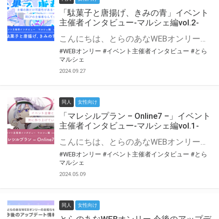
「駄菓子と唐揚げ、きみの青」イベント
主催者インタビュー-マルシェ編vol.2-
こんにちは、とらのあなWEBオンリー運営スタッフです。 新たにお届けする、イベント主催者インタビュー-マルシェ編-は、 とらのあなWEBオンリー「マルシェ」をご利用の主催様に 「マルシェ」を使ってイベントを開催した感想や心がけをお聞きする企画です。 今回は、WEBオンリー初開催「駄菓子と唐揚げ、きみの青」より、 主催のぎこ六屋様にお話を伺いました。 協力：ぎこ六屋様／イベント公式Twitter（@krkgwks） とらのあなWEBオンリー「マルシェ」とは？ WEBオンリーでリアルタイムでコミュニケーションがとれるオンライン会場です。
#WEBオンリー
#イベント主催者インタビュー
#とら
マルシェ
2024.09.27
同人
女性向け
「マレシルプラン – Online7 –」イベント
主催者インタビュー-マルシェ編vol.1-
こんにちは、とらのあなWEBオンリー運営スタッフです。 新たにお届けする、イベント主催者インタビュー-マルシェ編-は、 とらのあなWEBオンリー「マルシェ」をご利用した主催様に 「マルシェ」を使って開催した感想や心がけをお聞きする企画です。 今回は、WEBオンリー開催7回目迎えた「マレシルプラン – Online7 –」より、 主催の玉川うた様にお話を伺いました。 ▼マレシルプランのインタビュー前回記事 「イベント主催者インタビュー vol.6」はこちら 協力：玉川うた様（マレシルプラン実行委員会 代表）／イベント公式Twitter（@mallesil_plan） とらのあなWEBオンリー「マルシェ」とは？ WEBオンリーでリアルタイムでコミュニケーションがとれるオンライン会場です。
#WEBオンリー
#イベント主催者インタビュー
#とら
マルシェ
2024.05.09
同人
女性向け