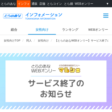
とらのあな
インフォ
通販
店舗
とらコイン
とら婚
WEBオンリー
▼
総合
女性向け
ランキング
WEBオンリー
女性向けTOP
同人
女性向け
【とらのあなWEBオンリー】サービス終了の