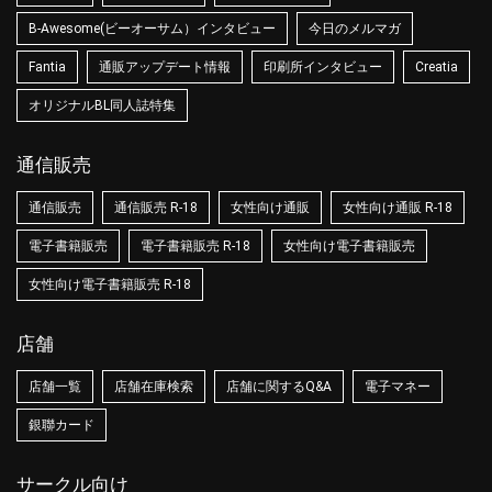
B-Awesome(ビーオーサム）インタビュー
今日のメルマガ
Fantia
通販アップデート情報
印刷所インタビュー
Creatia
オリジナルBL同人誌特集
通信販売
通信販売
通信販売 R-18
女性向け通販
女性向け通販 R-18
電子書籍販売
電子書籍販売 R-18
女性向け電子書籍販売
女性向け電子書籍販売 R-18
店舗
店舗一覧
店舗在庫検索
店舗に関するQ&A
電子マネー
銀聯カード
サークル向け