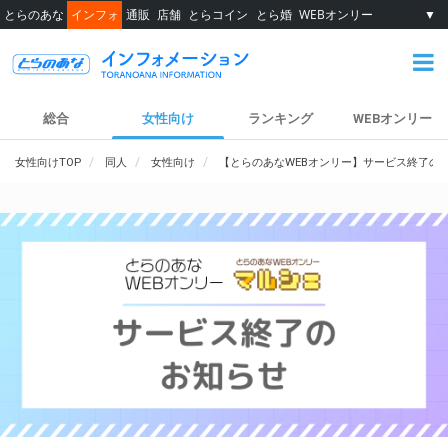
とらのあな
インフォ
通販
店舗
とらコイン
とら婚
WEBオンリー
▼
総合
女性向け
ランキング
WEBオンリー
女性向けTOP
同人
女性向け
【とらのあなWEBオンリー】サービス終了の