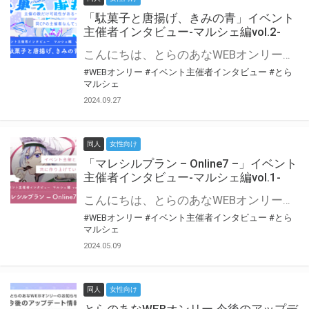
「駄菓子と唐揚げ、きみの青」イベント
主催者インタビュー-マルシェ編vol.2-
こんにちは、とらのあなWEBオンリー運営スタッフです。 新たにお届けする、イベント主催者インタビュー-マルシェ編-は、 とらのあなWEBオンリー「マルシェ」をご利用の主催様に 「マルシェ」を使ってイベントを開催した感想や心がけをお聞きする企画です。 今回は、WEBオンリー初開催「駄菓子と唐揚げ、きみの青」より、 主催のぎこ六屋様にお話を伺いました。 協力：ぎこ六屋様／イベント公式Twitter（@krkgwks） とらのあなWEBオンリー「マルシェ」とは？ WEBオンリーでリアルタイムでコミュニケーションがとれるオンライン会場です。
#WEBオンリー
#イベント主催者インタビュー
#とら
マルシェ
2024.09.27
同人
女性向け
「マレシルプラン – Online7 –」イベント
主催者インタビュー-マルシェ編vol.1-
こんにちは、とらのあなWEBオンリー運営スタッフです。 新たにお届けする、イベント主催者インタビュー-マルシェ編-は、 とらのあなWEBオンリー「マルシェ」をご利用した主催様に 「マルシェ」を使って開催した感想や心がけをお聞きする企画です。 今回は、WEBオンリー開催7回目迎えた「マレシルプラン – Online7 –」より、 主催の玉川うた様にお話を伺いました。 ▼マレシルプランのインタビュー前回記事 「イベント主催者インタビュー vol.6」はこちら 協力：玉川うた様（マレシルプラン実行委員会 代表）／イベント公式Twitter（@mallesil_plan） とらのあなWEBオンリー「マルシェ」とは？ WEBオンリーでリアルタイムでコミュニケーションがとれるオンライン会場です。
#WEBオンリー
#イベント主催者インタビュー
#とら
マルシェ
2024.05.09
同人
女性向け