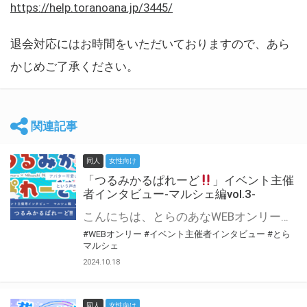
https://help.toranoana.jp/3445/
退会対応にはお時間をいただいておりますので、あら
かじめご了承ください。
関連記事
同人
女性向け
「つるみかるぱれーど
」イベント主催
者インタビュー-マルシェ編vol.3-
こんにちは、とらのあなWEBオンリー運営スタッフです。 新たにお届けする、イベント主催者インタビュー-マルシェ編-は、 とらのあなWEBオンリー「マルシェ」をご利用した主催様に 「マルシェ」を使って開催した感想や心がけをお聞きする企画です。 今回は、WEBオンリー初開催「つるみかるぱれーど
#WEBオンリー
#イベント主催者インタビュー
#とら
マルシェ
2024.10.18
同人
女性向け