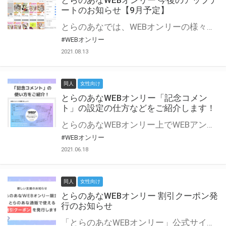
とらのあなWEBオンリー 今後のアップデ
ートのお知らせ【9月予定】
とらのあなでは、WEBオンリーの様々な支援を実施しています。 今回は2021年9月に実装を予定しているアップデート情報についてご紹介いたします。 とらのあなWEBオンリーサイトはこちら
#WEBオンリー
2021.08.13
同人
女性向け
とらのあなWEBオンリー「記念コメン
ト」の設定の仕方などをご紹介します！
とらのあなWEBオンリー上でWEBアンソロジーが作成できる「記念コメント」について、その使い方や作成手順を解説します！ 支援タイプを「サークル参加型」「サークル参加型・マルシェ(イベント会場)機能付き」でお申し込みいただいている主催者様はぜひご活用ください♪ とらのあなWEBオンリーサイトはこちら
#WEBオンリー
2021.06.18
同人
女性向け
とらのあなWEBオンリー 割引クーポン発
行のお知らせ
「とらのあなWEBオンリー」公式サイトでとらのあな通販の「割引クーポン」を配布中！ イベントごとに開催当日限定で使える割引クーポンのシリアルコードを発行します。 とらのあなWEBオンリーのページをチェックして、イベント当日にお得にお買い物を楽しみましょう♪ ※本キャンペーンは予告なく終了する場合がございます。 とらのあなWEBオンリーサイトはこちら