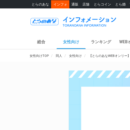
とらのあな
インフォ
通販
店舗
とらコイン
とら婚
総合
女性向け
ランキング
WEB
女性向けTOP
同人
女性向け
【とらのあなWEBオンリー