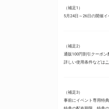
（補足1）
5月24日～26日の開
（補足2）
通販100円割引クーポン
詳しい使用条件などは
（補足3）
事前にイベント専用特
特典の配布期限、特典