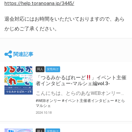
https://help.toranoana.jp/3445/
退会対応にはお時間をいただいておりますので、あら
かじめご了承ください。
関連記事
同人
女性向け
「つるみかるぱれーど
」イベント主催
者インタビュー-マルシェ編vol.3-
こんにちは、とらのあなWEBオンリー運営スタッフです。 新たにお届けする、イベント主催者インタビュー-マルシェ編-は、 とらのあなWEBオンリー「マルシェ」をご利用した主催様に 「マルシェ」を使って開催した感想や心がけをお聞きする企画です。 今回は、WEBオンリー初開催「つるみかるぱれーど
#WEBオンリー
#イベント主催者インタビュー
#とら
マルシェ
2024.10.18
同人
女性向け