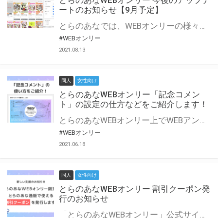
とらのあなWEBオンリー 今後のアップデ
ートのお知らせ【9月予定】
とらのあなでは、WEBオンリーの様々な支援を実施しています。 今回は2021年9月に実装を予定しているアップデート情報についてご紹介いたします。 とらのあなWEBオンリーサイトはこちら
#WEBオンリー
2021.08.13
同人
女性向け
とらのあなWEBオンリー「記念コメン
ト」の設定の仕方などをご紹介します！
とらのあなWEBオンリー上でWEBアンソロジーが作成できる「記念コメント」について、その使い方や作成手順を解説します！ 支援タイプを「サークル参加型」「サークル参加型・マルシェ(イベント会場)機能付き」でお申し込みいただいている主催者様はぜひご活用ください♪ とらのあなWEBオンリーサイトはこちら
#WEBオンリー
2021.06.18
同人
女性向け
とらのあなWEBオンリー 割引クーポン発
行のお知らせ
「とらのあなWEBオンリー」公式サイトでとらのあな通販の「割引クーポン」を配布中！ イベントごとに開催当日限定で使える割引クーポンのシリアルコードを発行します。 とらのあなWEBオンリーのページをチェックして、イベント当日にお得にお買い物を楽しみましょう♪ ※本キャンペーンは予告なく終了する場合がございます。 とらのあなWEBオンリーサイトはこちら