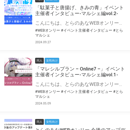
「駄菓子と唐揚げ、きみの青」イベント
主催者インタビュー-マルシェ編vol.2-
こんにちは、とらのあなWEBオンリー運営スタッフです。 新たにお届けする、イベント主催者インタビュー-マルシェ編-は、 とらのあなWEBオンリー「マルシェ」をご利用の主催様に 「マルシェ」を使ってイベントを開催した感想や心がけをお聞きする企画です。 今回は、WEBオンリー初開催「駄菓子と唐揚げ、きみの青」より、 主催のぎこ六屋様にお話を伺いました。 協力：ぎこ六屋様／イベント公式Twitter（@krkgwks） とらのあなWEBオンリー「マルシェ」とは？ WEBオンリーでリアルタイムでコミュニケーションがとれるオンライン会場です。
#WEBオンリー
#イベント主催者インタビュー
#とら
マルシェ
2024.09.27
同人
女性向け
「マレシルプラン – Online7 –」イベント
主催者インタビュー-マルシェ編vol.1-
こんにちは、とらのあなWEBオンリー運営スタッフです。 新たにお届けする、イベント主催者インタビュー-マルシェ編-は、 とらのあなWEBオンリー「マルシェ」をご利用した主催様に 「マルシェ」を使って開催した感想や心がけをお聞きする企画です。 今回は、WEBオンリー開催7回目迎えた「マレシルプラン – Online7 –」より、 主催の玉川うた様にお話を伺いました。 ▼マレシルプランのインタビュー前回記事 「イベント主催者インタビュー vol.6」はこちら 協力：玉川うた様（マレシルプラン実行委員会 代表）／イベント公式Twitter（@mallesil_plan） とらのあなWEBオンリー「マルシェ」とは？ WEBオンリーでリアルタイムでコミュニケーションがとれるオンライン会場です。
#WEBオンリー
#イベント主催者インタビュー
#とら
マルシェ
2024.05.09
同人
女性向け