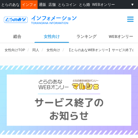
とらのあな
インフォ
通販
店舗
とらコイン
とら婚
WEBオンリー
▼
総合
女性向け
ランキング
WEBオンリー
女性向けTOP
同人
女性向け
【とらのあなWEBオンリー】サービス終了の