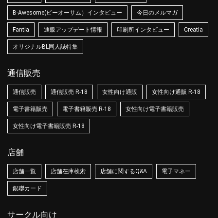
B-Awesome(ビーオーサム）インタビュー
今日のメルマガ
Fantia
通販アップデート情報
印刷所インタビュー
Creatia
オリジナルBL同人誌特集
通信販売
通信販売
通信販売 R-18
女性向け通販
女性向け通販 R-18
電子書籍販売
電子書籍販売 R-18
女性向け電子書籍販売
女性向け電子書籍販売 R-18
店舗
店舗一覧
店舗在庫検索
店舗に関するQ&A
電子マネー
銀聯カード
サークル向け