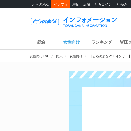
とらのあな
インフォ
通販
店舗
とらコイン
とら婚
総合
女性向け
ランキング
WEB
女性向けTOP
同人
女性向け
【とらのあなWEBオンリー