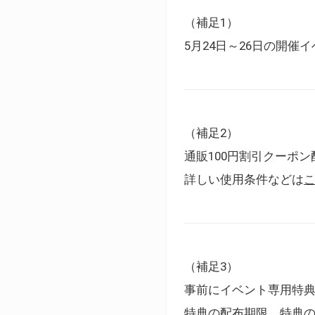
（補足1）
5月24日～26日の開
（補足2）
通販100円割引クーポン
詳しい使用条件などは
（補足3）
事前にイベント専用特
特典の配布期限、特典