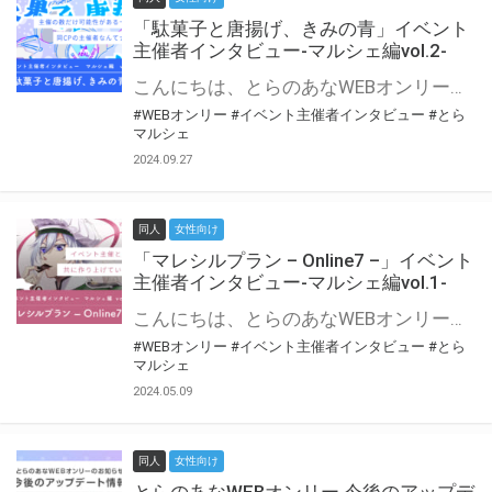
「駄菓子と唐揚げ、きみの青」イベント
主催者インタビュー-マルシェ編vol.2-
こんにちは、とらのあなWEBオンリー運営スタッフです。 新たにお届けする、イベント主催者インタビュー-マルシェ編-は、 とらのあなWEBオンリー「マルシェ」をご利用の主催様に 「マルシェ」を使ってイベントを開催した感想や心がけをお聞きする企画です。 今回は、WEBオンリー初開催「駄菓子と唐揚げ、きみの青」より、 主催のぎこ六屋様にお話を伺いました。 協力：ぎこ六屋様／イベント公式Twitter（@krkgwks） とらのあなWEBオンリー「マルシェ」とは？ WEBオンリーでリアルタイムでコミュニケーションがとれるオンライン会場です。
#WEBオンリー
#イベント主催者インタビュー
#とら
マルシェ
2024.09.27
同人
女性向け
「マレシルプラン – Online7 –」イベント
主催者インタビュー-マルシェ編vol.1-
こんにちは、とらのあなWEBオンリー運営スタッフです。 新たにお届けする、イベント主催者インタビュー-マルシェ編-は、 とらのあなWEBオンリー「マルシェ」をご利用した主催様に 「マルシェ」を使って開催した感想や心がけをお聞きする企画です。 今回は、WEBオンリー開催7回目迎えた「マレシルプラン – Online7 –」より、 主催の玉川うた様にお話を伺いました。 ▼マレシルプランのインタビュー前回記事 「イベント主催者インタビュー vol.6」はこちら 協力：玉川うた様（マレシルプラン実行委員会 代表）／イベント公式Twitter（@mallesil_plan） とらのあなWEBオンリー「マルシェ」とは？ WEBオンリーでリアルタイムでコミュニケーションがとれるオンライン会場です。
#WEBオンリー
#イベント主催者インタビュー
#とら
マルシェ
2024.05.09
同人
女性向け