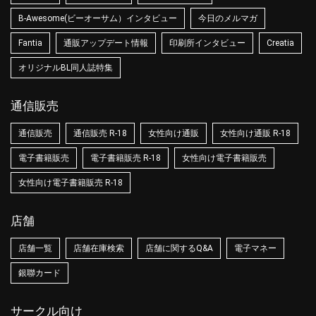
B-Awesome(ビーオーサム）インタビュー
今日のメルマガ
Fantia
通販アップデート情報
印刷所インタビュー
Creatia
オリジナルBL同人誌特集
通信販売
通信販売
通信販売 R-18
女性向け通販
女性向け通販 R-18
電子書籍販売
電子書籍販売 R-18
女性向け電子書籍販売
女性向け電子書籍販売 R-18
店舗
店舗一覧
店舗在庫検索
店舗に関するQ&A
電子マネー
銀聯カード
サークル向け