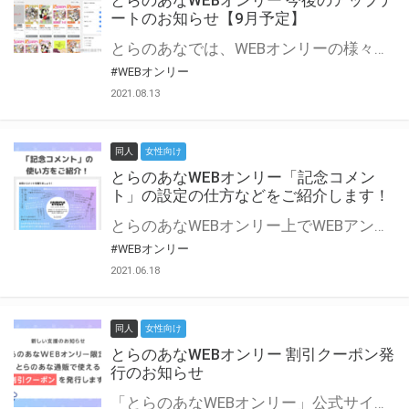
とらのあなWEBオンリー 今後のアップデ
ートのお知らせ【9月予定】
とらのあなでは、WEBオンリーの様々な支援を実施しています。 今回は2021年9月に実装を予定しているアップデート情報についてご紹介いたします。 とらのあなWEBオンリーサイトはこちら
#WEBオンリー
2021.08.13
同人
女性向け
とらのあなWEBオンリー「記念コメン
ト」の設定の仕方などをご紹介します！
とらのあなWEBオンリー上でWEBアンソロジーが作成できる「記念コメント」について、その使い方や作成手順を解説します！ 支援タイプを「サークル参加型」「サークル参加型・マルシェ(イベント会場)機能付き」でお申し込みいただいている主催者様はぜひご活用ください♪ とらのあなWEBオンリーサイトはこちら
#WEBオンリー
2021.06.18
同人
女性向け
とらのあなWEBオンリー 割引クーポン発
行のお知らせ
「とらのあなWEBオンリー」公式サイトでとらのあな通販の「割引クーポン」を配布中！ イベントごとに開催当日限定で使える割引クーポンのシリアルコードを発行します。 とらのあなWEBオンリーのページをチェックして、イベント当日にお得にお買い物を楽しみましょう♪ ※本キャンペーンは予告なく終了する場合がございます。 とらのあなWEBオンリーサイトはこちら