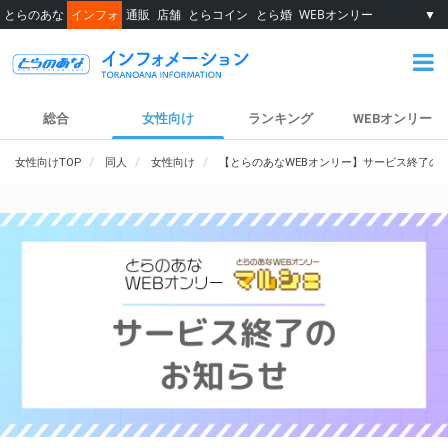
とらのあな
インフォ
通販
店舗
とらコイン
とら婚
WEBオンリー
▼
総合
女性向け
ランキング
WEBオンリー
女性向けTOP
同人
女性向け
【とらのあなWEBオンリー】サービス終了の