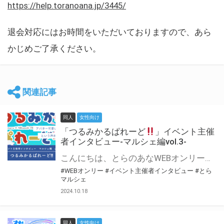
https://help.toranoana.jp/3445/
退会対応にはお時間をいただいておりますので、あら
かじめご了承ください。
関連記事
同人
女性向け
「つるみかるぱれーど
」イベント主催
者インタビュー-マルシェ編vol.3-
こんにちは、とらのあなWEBオンリー運営スタッフです。 新たにお届けする、イベント主催者インタビュー-マルシェ編-は、 とらのあなWEBオンリー「マルシェ」をご利用した主催様に 「マルシェ」を使って開催した感想や心がけをお聞きする企画です。 今回は、WEBオンリー初開催「つるみかるぱれーど
#WEBオンリー
#イベント主催者インタビュー
#とら
マルシェ
2024.10.18
同人
女性向け