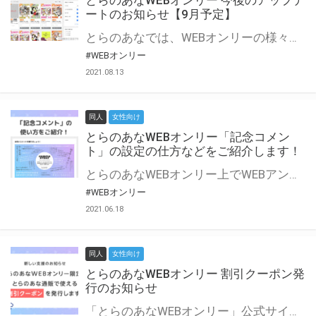
とらのあなWEBオンリー 今後のアップデ
ートのお知らせ【9月予定】
とらのあなでは、WEBオンリーの様々な支援を実施しています。 今回は2021年9月に実装を予定しているアップデート情報についてご紹介いたします。 とらのあなWEBオンリーサイトはこちら
#WEBオンリー
2021.08.13
同人
女性向け
とらのあなWEBオンリー「記念コメン
ト」の設定の仕方などをご紹介します！
とらのあなWEBオンリー上でWEBアンソロジーが作成できる「記念コメント」について、その使い方や作成手順を解説します！ 支援タイプを「サークル参加型」「サークル参加型・マルシェ(イベント会場)機能付き」でお申し込みいただいている主催者様はぜひご活用ください♪ とらのあなWEBオンリーサイトはこちら
#WEBオンリー
2021.06.18
同人
女性向け
とらのあなWEBオンリー 割引クーポン発
行のお知らせ
「とらのあなWEBオンリー」公式サイトでとらのあな通販の「割引クーポン」を配布中！ イベントごとに開催当日限定で使える割引クーポンのシリアルコードを発行します。 とらのあなWEBオンリーのページをチェックして、イベント当日にお得にお買い物を楽しみましょう♪ ※本キャンペーンは予告なく終了する場合がございます。 とらのあなWEBオンリーサイトはこちら