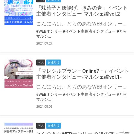
「駄菓子と唐揚げ、きみの青」イベント
主催者インタビュー-マルシェ編vol.2-
こんにちは、とらのあなWEBオンリー運営スタッフです。 新たにお届けする、イベント主催者インタビュー-マルシェ編-は、 とらのあなWEBオンリー「マルシェ」をご利用の主催様に 「マルシェ」を使ってイベントを開催した感想や心がけをお聞きする企画です。 今回は、WEBオンリー初開催「駄菓子と唐揚げ、きみの青」より、 主催のぎこ六屋様にお話を伺いました。 協力：ぎこ六屋様／イベント公式Twitter（@krkgwks） とらのあなWEBオンリー「マルシェ」とは？ WEBオンリーでリアルタイムでコミュニケーションがとれるオンライン会場です。
#WEBオンリー
#イベント主催者インタビュー
#とら
マルシェ
2024.09.27
同人
女性向け
「マレシルプラン – Online7 –」イベント
主催者インタビュー-マルシェ編vol.1-
こんにちは、とらのあなWEBオンリー運営スタッフです。 新たにお届けする、イベント主催者インタビュー-マルシェ編-は、 とらのあなWEBオンリー「マルシェ」をご利用した主催様に 「マルシェ」を使って開催した感想や心がけをお聞きする企画です。 今回は、WEBオンリー開催7回目迎えた「マレシルプラン – Online7 –」より、 主催の玉川うた様にお話を伺いました。 ▼マレシルプランのインタビュー前回記事 「イベント主催者インタビュー vol.6」はこちら 協力：玉川うた様（マレシルプラン実行委員会 代表）／イベント公式Twitter（@mallesil_plan） とらのあなWEBオンリー「マルシェ」とは？ WEBオンリーでリアルタイムでコミュニケーションがとれるオンライン会場です。
#WEBオンリー
#イベント主催者インタビュー
#とら
マルシェ
2024.05.09
同人
女性向け