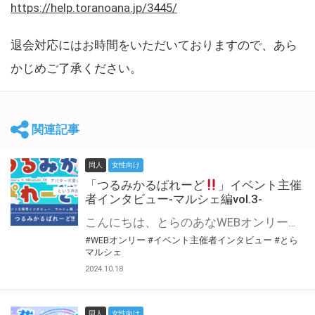
https://help.toranoana.jp/3445/
退会対応にはお時間をいただいておりますので、あら
かじめご了承ください。
関連記事
同人
女性向け
「つるみかるぱれーど
」イベント主催
者インタビュー-マルシェ編vol.3-
こんにちは、とらのあなWEBオンリー運営スタッフです。 新たにお届けする、イベント主催者インタビュー-マルシェ編-は、 とらのあなWEBオンリー「マルシェ」をご利用した主催様に 「マルシェ」を使って開催した感想や心がけをお聞きする企画です。 今回は、WEBオンリー初開催「つるみかるぱれーど
#WEBオンリー
#イベント主催者インタビュー
#とら
マルシェ
2024.10.18
同人
女性向け