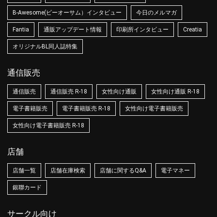
B-Awesome(ビーオーサム）インタビュー
今日のメルマガ
Fantia
通販アップデート情報
印刷所インタビュー
Creatia
オリジナルBL同人誌特集
通信販売
通信販売
通信販売 R-18
女性向け通販
女性向け通販 R-18
電子書籍販売
電子書籍販売 R-18
女性向け電子書籍販売
女性向け電子書籍販売 R-18
店舗
店舗一覧
店舗在庫検索
店舗に関するQ&A
電子マネー
銀聯カード
サークル向け