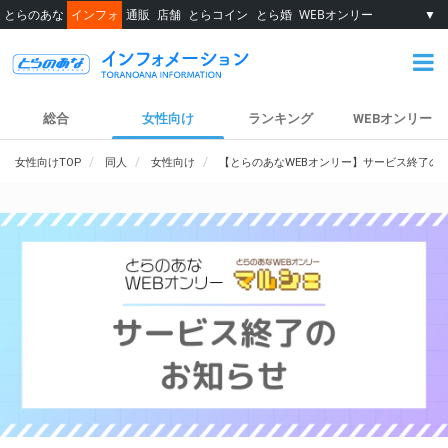
とらのあな
インフォ
通販
店舗
とらコイン
とら婚
WEBオンリー
▼
総合
女性向け
ランキング
WEBオンリー
女性向けTOP
同人
女性向け
【とらのあなWEBオンリー】サービス終了の