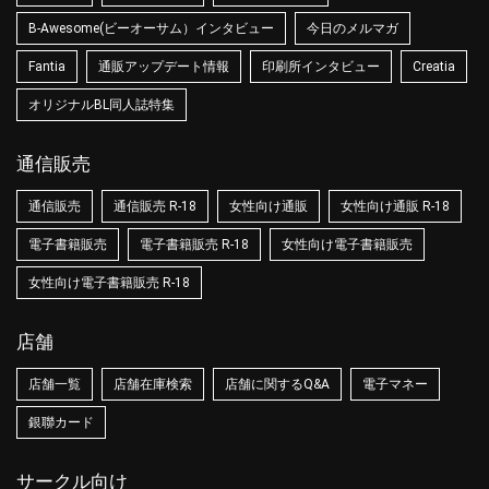
B-Awesome(ビーオーサム）インタビュー
今日のメルマガ
Fantia
通販アップデート情報
印刷所インタビュー
Creatia
オリジナルBL同人誌特集
通信販売
通信販売
通信販売 R-18
女性向け通販
女性向け通販 R-18
電子書籍販売
電子書籍販売 R-18
女性向け電子書籍販売
女性向け電子書籍販売 R-18
店舗
店舗一覧
店舗在庫検索
店舗に関するQ&A
電子マネー
銀聯カード
サークル向け