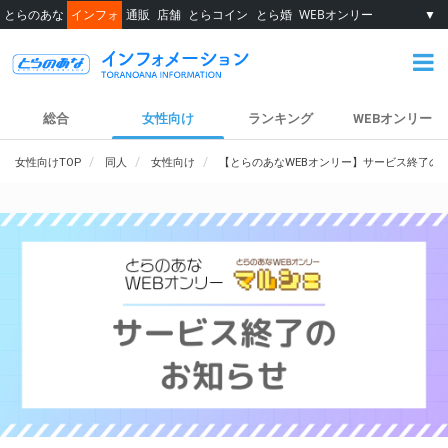
とらのあな
インフォ
通販
店舗
とらコイン
とら婚
WEBオンリー
▼
総合
女性向け
ランキング
WEBオンリー
女性向けTOP
同人
女性向け
【とらのあなWEBオンリー】サービス終了の