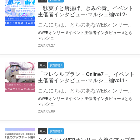
「駄菓子と唐揚げ、きみの青」イベント
主催者インタビュー-マルシェ編vol.2-
こんにちは、とらのあなWEBオンリー運営スタッフです。 新たにお届けする、イベント主催者インタビュー-マルシェ編-は、 とらのあなWEBオンリー「マルシェ」をご利用の主催様に 「マルシェ」を使ってイベントを開催した感想や心がけをお聞きする企画です。 今回は、WEBオンリー初開催「駄菓子と唐揚げ、きみの青」より、 主催のぎこ六屋様にお話を伺いました。 協力：ぎこ六屋様／イベント公式Twitter（@krkgwks） とらのあなWEBオンリー「マルシェ」とは？ WEBオンリーでリアルタイムでコミュニケーションがとれるオンライン会場です。
#WEBオンリー
#イベント主催者インタビュー
#とら
マルシェ
2024.09.27
同人
女性向け
「マレシルプラン – Online7 –」イベント
主催者インタビュー-マルシェ編vol.1-
こんにちは、とらのあなWEBオンリー運営スタッフです。 新たにお届けする、イベント主催者インタビュー-マルシェ編-は、 とらのあなWEBオンリー「マルシェ」をご利用した主催様に 「マルシェ」を使って開催した感想や心がけをお聞きする企画です。 今回は、WEBオンリー開催7回目迎えた「マレシルプラン – Online7 –」より、 主催の玉川うた様にお話を伺いました。 ▼マレシルプランのインタビュー前回記事 「イベント主催者インタビュー vol.6」はこちら 協力：玉川うた様（マレシルプラン実行委員会 代表）／イベント公式Twitter（@mallesil_plan） とらのあなWEBオンリー「マルシェ」とは？ WEBオンリーでリアルタイムでコミュニケーションがとれるオンライン会場です。
#WEBオンリー
#イベント主催者インタビュー
#とら
マルシェ
2024.05.09
同人
女性向け