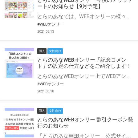
とらのあなWEBオンリー 今後のアップデ
ートのお知らせ【9月予定】
とらのあなでは、WEBオンリーの様々な支援を実施しています。 今回は2021年9月に実装を予定しているアップデート情報についてご紹介いたします。 とらのあなWEBオンリーサイトはこちら
#WEBオンリー
2021.08.13
同人
女性向け
とらのあなWEBオンリー「記念コメン
ト」の設定の仕方などをご紹介します！
とらのあなWEBオンリー上でWEBアンソロジーが作成できる「記念コメント」について、その使い方や作成手順を解説します！ 支援タイプを「サークル参加型」「サークル参加型・マルシェ(イベント会場)機能付き」でお申し込みいただいている主催者様はぜひご活用ください♪ とらのあなWEBオンリーサイトはこちら
#WEBオンリー
2021.06.18
同人
女性向け
とらのあなWEBオンリー 割引クーポン発
行のお知らせ
「とらのあなWEBオンリー」公式サイトでとらのあな通販の「割引クーポン」を配布中！ イベントごとに開催当日限定で使える割引クーポンのシリアルコードを発行します。 とらのあなWEBオンリーのページをチェックして、イベント当日にお得にお買い物を楽しみましょう♪ ※本キャンペーンは予告なく終了する場合がございます。 とらのあなWEBオンリーサイトはこちら