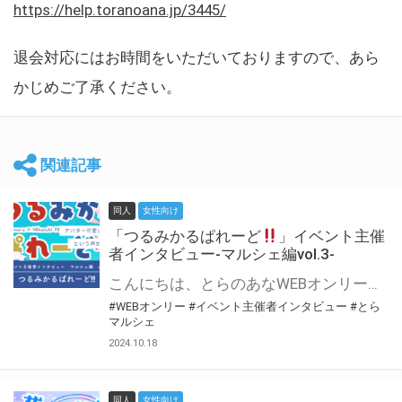
https://help.toranoana.jp/3445/
退会対応にはお時間をいただいておりますので、あら
かじめご了承ください。
関連記事
同人
女性向け
「つるみかるぱれーど
」イベント主催
者インタビュー-マルシェ編vol.3-
こんにちは、とらのあなWEBオンリー運営スタッフです。 新たにお届けする、イベント主催者インタビュー-マルシェ編-は、 とらのあなWEBオンリー「マルシェ」をご利用した主催様に 「マルシェ」を使って開催した感想や心がけをお聞きする企画です。 今回は、WEBオンリー初開催「つるみかるぱれーど
#WEBオンリー
#イベント主催者インタビュー
#とら
マルシェ
2024.10.18
同人
女性向け