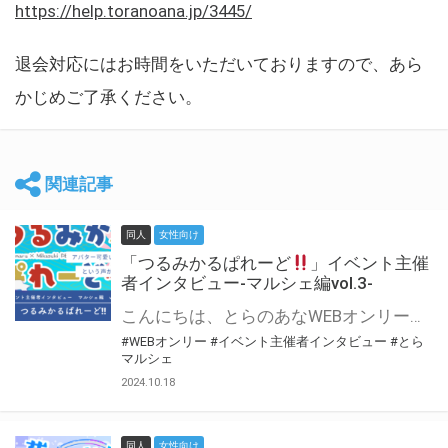
https://help.toranoana.jp/3445/
退会対応にはお時間をいただいておりますので、あら
かじめご了承ください。
関連記事
同人
女性向け
「つるみかるぱれーど
」イベント主催
者インタビュー-マルシェ編vol.3-
こんにちは、とらのあなWEBオンリー運営スタッフです。 新たにお届けする、イベント主催者インタビュー-マルシェ編-は、 とらのあなWEBオンリー「マルシェ」をご利用した主催様に 「マルシェ」を使って開催した感想や心がけをお聞きする企画です。 今回は、WEBオンリー初開催「つるみかるぱれーど
#WEBオンリー
#イベント主催者インタビュー
#とら
マルシェ
2024.10.18
同人
女性向け