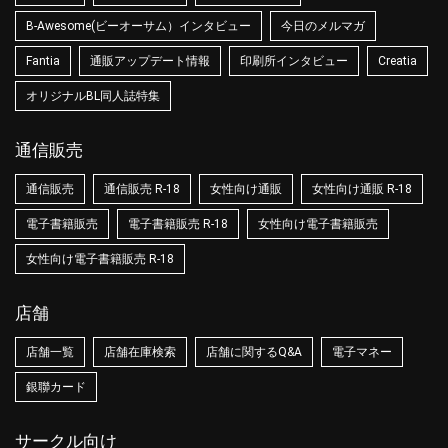
B-Awesome(ビーオーサム）インタビュー
今日のメルマガ
Fantia
通販アップデート情報
印刷所インタビュー
Creatia
オリジナルBL同人誌特集
通信販売
通信販売
通信販売 R-18
女性向け通販
女性向け通販 R-18
電子書籍販売
電子書籍販売 R-18
女性向け電子書籍販売
女性向け電子書籍販売 R-18
店舗
店舗一覧
店舗在庫検索
店舗に関するQ&A
電子マネー
銀聯カード
サークル向け