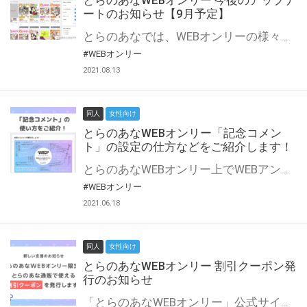
とらのあなWEBオンリー 今後のアップデ
ートのお知らせ【9月予定】
とらのあなでは、WEBオンリーの様々な支援を実施しています。 今回は2021年9月に実装を予定しているアップデート情報についてご紹介いたします。 とらのあなWEBオンリーサイトはこちら
#WEBオンリー
2021.08.13
同人
女性向け
とらのあなWEBオンリー「記念コメン
ト」の設定の仕方などをご紹介します！
とらのあなWEBオンリー上でWEBアンソロジーが作成できる「記念コメント」について、その使い方や作成手順を解説します！ 支援タイプを「サークル参加型」「サークル参加型・マルシェ(イベント会場)機能付き」でお申し込みいただいている主催者様はぜひご活用ください♪ とらのあなWEBオンリーサイトはこちら
#WEBオンリー
2021.06.18
同人
女性向け
とらのあなWEBオンリー 割引クーポン発
行のお知らせ
「とらのあなWEBオンリー」公式サイトでとらのあな通販の「割引クーポン」を配布中！ イベントごとに開催当日限定で使える割引クーポンのシリアルコードを発行します。 とらのあなWEBオンリーのページをチェックして、イベント当日にお得にお買い物を楽しみましょう♪ ※本キャンペーンは予告なく終了する場合がございます。 とらのあなWEBオンリーサイトはこちら