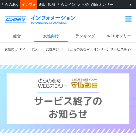
とらのあな
インフォ
通販
店舗
とらコイン
とら婚
WEBオンリー
▼
総合
女性向け
ランキング
WEBオンリー
女性向けTOP
同人
女性向け
【とらのあなWEBオンリー】サービス終了の