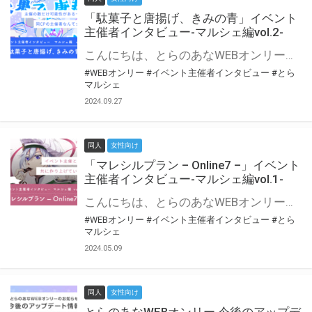
「駄菓子と唐揚げ、きみの青」イベント
主催者インタビュー-マルシェ編vol.2-
こんにちは、とらのあなWEBオンリー運営スタッフです。 新たにお届けする、イベント主催者インタビュー-マルシェ編-は、 とらのあなWEBオンリー「マルシェ」をご利用の主催様に 「マルシェ」を使ってイベントを開催した感想や心がけをお聞きする企画です。 今回は、WEBオンリー初開催「駄菓子と唐揚げ、きみの青」より、 主催のぎこ六屋様にお話を伺いました。 協力：ぎこ六屋様／イベント公式Twitter（@krkgwks） とらのあなWEBオンリー「マルシェ」とは？ WEBオンリーでリアルタイムでコミュニケーションがとれるオンライン会場です。
#WEBオンリー
#イベント主催者インタビュー
#とら
マルシェ
2024.09.27
同人
女性向け
「マレシルプラン – Online7 –」イベント
主催者インタビュー-マルシェ編vol.1-
こんにちは、とらのあなWEBオンリー運営スタッフです。 新たにお届けする、イベント主催者インタビュー-マルシェ編-は、 とらのあなWEBオンリー「マルシェ」をご利用した主催様に 「マルシェ」を使って開催した感想や心がけをお聞きする企画です。 今回は、WEBオンリー開催7回目迎えた「マレシルプラン – Online7 –」より、 主催の玉川うた様にお話を伺いました。 ▼マレシルプランのインタビュー前回記事 「イベント主催者インタビュー vol.6」はこちら 協力：玉川うた様（マレシルプラン実行委員会 代表）／イベント公式Twitter（@mallesil_plan） とらのあなWEBオンリー「マルシェ」とは？ WEBオンリーでリアルタイムでコミュニケーションがとれるオンライン会場です。
#WEBオンリー
#イベント主催者インタビュー
#とら
マルシェ
2024.05.09
同人
女性向け