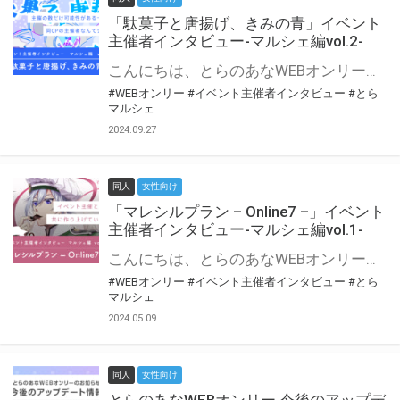
「駄菓子と唐揚げ、きみの青」イベント
主催者インタビュー-マルシェ編vol.2-
こんにちは、とらのあなWEBオンリー運営スタッフです。 新たにお届けする、イベント主催者インタビュー-マルシェ編-は、 とらのあなWEBオンリー「マルシェ」をご利用の主催様に 「マルシェ」を使ってイベントを開催した感想や心がけをお聞きする企画です。 今回は、WEBオンリー初開催「駄菓子と唐揚げ、きみの青」より、 主催のぎこ六屋様にお話を伺いました。 協力：ぎこ六屋様／イベント公式Twitter（@krkgwks） とらのあなWEBオンリー「マルシェ」とは？ WEBオンリーでリアルタイムでコミュニケーションがとれるオンライン会場です。
#WEBオンリー
#イベント主催者インタビュー
#とら
マルシェ
2024.09.27
同人
女性向け
「マレシルプラン – Online7 –」イベント
主催者インタビュー-マルシェ編vol.1-
こんにちは、とらのあなWEBオンリー運営スタッフです。 新たにお届けする、イベント主催者インタビュー-マルシェ編-は、 とらのあなWEBオンリー「マルシェ」をご利用した主催様に 「マルシェ」を使って開催した感想や心がけをお聞きする企画です。 今回は、WEBオンリー開催7回目迎えた「マレシルプラン – Online7 –」より、 主催の玉川うた様にお話を伺いました。 ▼マレシルプランのインタビュー前回記事 「イベント主催者インタビュー vol.6」はこちら 協力：玉川うた様（マレシルプラン実行委員会 代表）／イベント公式Twitter（@mallesil_plan） とらのあなWEBオンリー「マルシェ」とは？ WEBオンリーでリアルタイムでコミュニケーションがとれるオンライン会場です。
#WEBオンリー
#イベント主催者インタビュー
#とら
マルシェ
2024.05.09
同人
女性向け