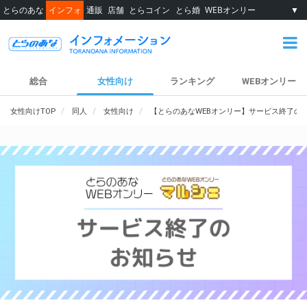
とらのあな
インフォ
通販
店舗
とらコイン
とら婚
WEBオンリー
▼
総合
女性向け
ランキング
WEBオンリー
女性向けTOP
同人
女性向け
【とらのあなWEBオンリー】サービス終了の