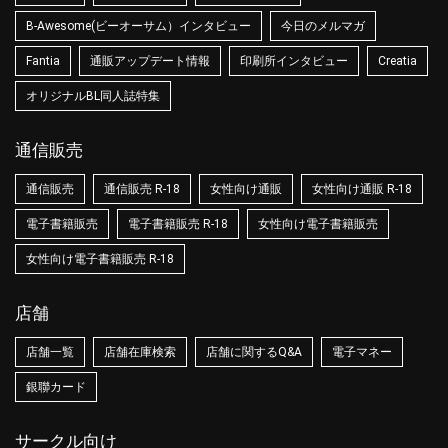
B-Awesome(ビーオーサム）インタビュー
今日のメルマガ
Fantia
通販アップデート情報
印刷所インタビュー
Creatia
オリジナルBL同人誌特集
通信販売
通信販売
通信販売 R-18
女性向け通販
女性向け通販 R-18
電子書籍販売
電子書籍販売 R-18
女性向け電子書籍販売
女性向け電子書籍販売 R-18
店舗
店舗一覧
店舗在庫検索
店舗に関するQ&A
電子マネー
銀聯カード
サークル向け