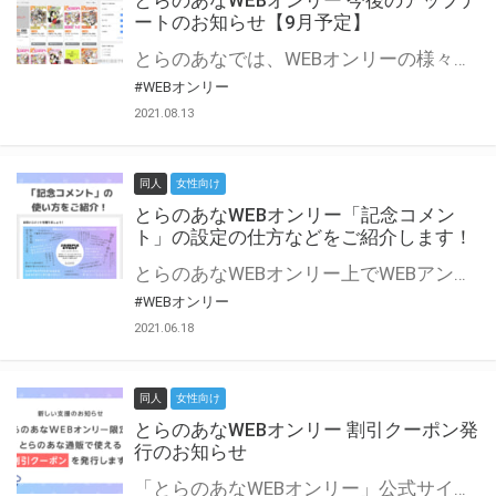
とらのあなWEBオンリー 今後のアップデ
ートのお知らせ【9月予定】
とらのあなでは、WEBオンリーの様々な支援を実施しています。 今回は2021年9月に実装を予定しているアップデート情報についてご紹介いたします。 とらのあなWEBオンリーサイトはこちら
#WEBオンリー
2021.08.13
同人
女性向け
とらのあなWEBオンリー「記念コメン
ト」の設定の仕方などをご紹介します！
とらのあなWEBオンリー上でWEBアンソロジーが作成できる「記念コメント」について、その使い方や作成手順を解説します！ 支援タイプを「サークル参加型」「サークル参加型・マルシェ(イベント会場)機能付き」でお申し込みいただいている主催者様はぜひご活用ください♪ とらのあなWEBオンリーサイトはこちら
#WEBオンリー
2021.06.18
同人
女性向け
とらのあなWEBオンリー 割引クーポン発
行のお知らせ
「とらのあなWEBオンリー」公式サイトでとらのあな通販の「割引クーポン」を配布中！ イベントごとに開催当日限定で使える割引クーポンのシリアルコードを発行します。 とらのあなWEBオンリーのページをチェックして、イベント当日にお得にお買い物を楽しみましょう♪ ※本キャンペーンは予告なく終了する場合がございます。 とらのあなWEBオンリーサイトはこちら