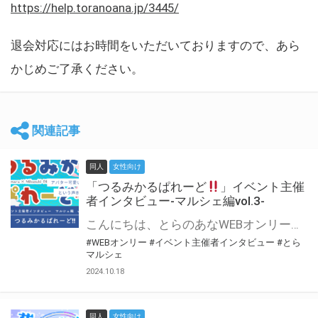
https://help.toranoana.jp/3445/
退会対応にはお時間をいただいておりますので、あら
かじめご了承ください。
関連記事
同人
女性向け
「つるみかるぱれーど
」イベント主催
者インタビュー-マルシェ編vol.3-
こんにちは、とらのあなWEBオンリー運営スタッフです。 新たにお届けする、イベント主催者インタビュー-マルシェ編-は、 とらのあなWEBオンリー「マルシェ」をご利用した主催様に 「マルシェ」を使って開催した感想や心がけをお聞きする企画です。 今回は、WEBオンリー初開催「つるみかるぱれーど
#WEBオンリー
#イベント主催者インタビュー
#とら
マルシェ
2024.10.18
同人
女性向け