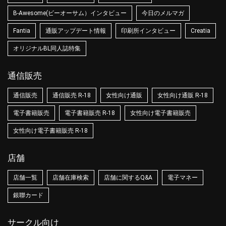
B-Awesome(ビーオーサム）インタビュー
今日のメルマガ
Fantia
通販アップデート情報
印刷所インタビュー
Creatia
オリジナルBL同人誌特集
通信販売
通信販売
通信販売 R-18
女性向け通販
女性向け通販 R-18
電子書籍販売
電子書籍販売 R-18
女性向け電子書籍販売
女性向け電子書籍販売 R-18
店舗
店舗一覧
店舗在庫検索
店舗に関するQ&A
電子マネー
銀聯カード
サークル向け