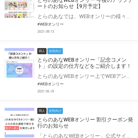
とらのあなWEBオンリー 今後のアップデ
ートのお知らせ【9月予定】
とらのあなでは、WEBオンリーの様々な支援を実施しています。 今回は2021年9月に実装を予定しているアップデート情報についてご紹介いたします。 とらのあなWEBオンリーサイトはこちら
#WEBオンリー
2021.08.13
同人
女性向け
とらのあなWEBオンリー「記念コメン
ト」の設定の仕方などをご紹介します！
とらのあなWEBオンリー上でWEBアンソロジーが作成できる「記念コメント」について、その使い方や作成手順を解説します！ 支援タイプを「サークル参加型」「サークル参加型・マルシェ(イベント会場)機能付き」でお申し込みいただいている主催者様はぜひご活用ください♪ とらのあなWEBオンリーサイトはこちら
#WEBオンリー
2021.06.18
同人
女性向け
とらのあなWEBオンリー 割引クーポン発
行のお知らせ
「とらのあなWEBオンリー」公式サイトでとらのあな通販の「割引クーポン」を配布中！ イベントごとに開催当日限定で使える割引クーポンのシリアルコードを発行します。 とらのあなWEBオンリーのページをチェックして、イベント当日にお得にお買い物を楽しみましょう♪ ※本キャンペーンは予告なく終了する場合がございます。 とらのあなWEBオンリーサイトはこちら