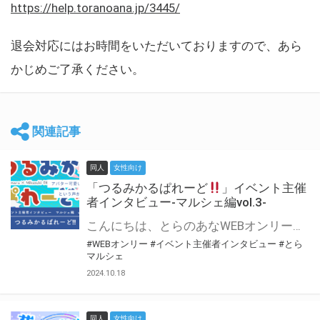
https://help.toranoana.jp/3445/
退会対応にはお時間をいただいておりますので、あら
かじめご了承ください。
関連記事
同人
女性向け
「つるみかるぱれーど
」イベント主催
者インタビュー-マルシェ編vol.3-
こんにちは、とらのあなWEBオンリー運営スタッフです。 新たにお届けする、イベント主催者インタビュー-マルシェ編-は、 とらのあなWEBオンリー「マルシェ」をご利用した主催様に 「マルシェ」を使って開催した感想や心がけをお聞きする企画です。 今回は、WEBオンリー初開催「つるみかるぱれーど
#WEBオンリー
#イベント主催者インタビュー
#とら
マルシェ
2024.10.18
同人
女性向け