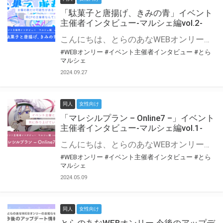
「駄菓子と唐揚げ、きみの青」イベント
主催者インタビュー-マルシェ編vol.2-
こんにちは、とらのあなWEBオンリー運営スタッフです。 新たにお届けする、イベント主催者インタビュー-マルシェ編-は、 とらのあなWEBオンリー「マルシェ」をご利用の主催様に 「マルシェ」を使ってイベントを開催した感想や心がけをお聞きする企画です。 今回は、WEBオンリー初開催「駄菓子と唐揚げ、きみの青」より、 主催のぎこ六屋様にお話を伺いました。 協力：ぎこ六屋様／イベント公式Twitter（@krkgwks） とらのあなWEBオンリー「マルシェ」とは？ WEBオンリーでリアルタイムでコミュニケーションがとれるオンライン会場です。
#WEBオンリー
#イベント主催者インタビュー
#とら
マルシェ
2024.09.27
同人
女性向け
「マレシルプラン – Online7 –」イベント
主催者インタビュー-マルシェ編vol.1-
こんにちは、とらのあなWEBオンリー運営スタッフです。 新たにお届けする、イベント主催者インタビュー-マルシェ編-は、 とらのあなWEBオンリー「マルシェ」をご利用した主催様に 「マルシェ」を使って開催した感想や心がけをお聞きする企画です。 今回は、WEBオンリー開催7回目迎えた「マレシルプラン – Online7 –」より、 主催の玉川うた様にお話を伺いました。 ▼マレシルプランのインタビュー前回記事 「イベント主催者インタビュー vol.6」はこちら 協力：玉川うた様（マレシルプラン実行委員会 代表）／イベント公式Twitter（@mallesil_plan） とらのあなWEBオンリー「マルシェ」とは？ WEBオンリーでリアルタイムでコミュニケーションがとれるオンライン会場です。
#WEBオンリー
#イベント主催者インタビュー
#とら
マルシェ
2024.05.09
同人
女性向け