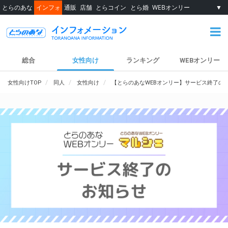
とらのあな
インフォ
通販
店舗
とらコイン
とら婚
WEBオンリー
▼
総合
女性向け
ランキング
WEBオンリー
女性向けTOP
同人
女性向け
【とらのあなWEBオンリー】サービス終了の