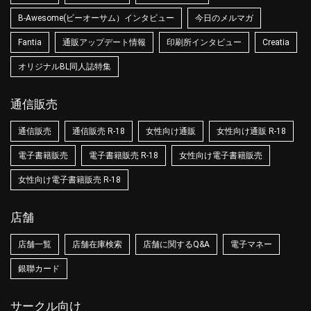
B-Awesome(ビーオーサム）インタビュー
今日のメルマガ
Fantia
通販アップデート情報
印刷所インタビュー
Creatia
オリジナルBL同人誌特集
通信販売
通信販売
通信販売 R-18
女性向け通販
女性向け通販 R-18
電子書籍販売
電子書籍販売 R-18
女性向け電子書籍販売
女性向け電子書籍販売 R-18
店舗
店舗一覧
店舗在庫検索
店舗に関するQ&A
電子マネー
銀聯カード
サークル向け