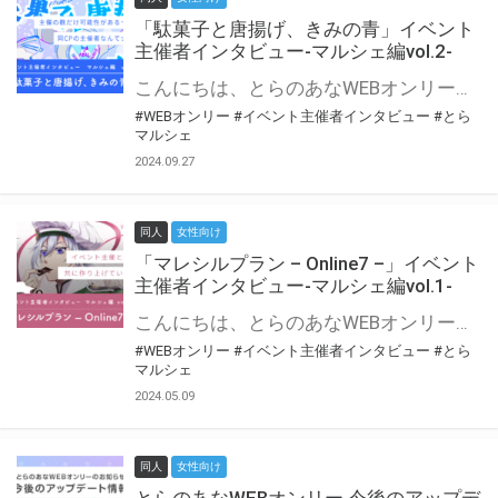
「駄菓子と唐揚げ、きみの青」イベント
主催者インタビュー-マルシェ編vol.2-
こんにちは、とらのあなWEBオンリー運営スタッフです。 新たにお届けする、イベント主催者インタビュー-マルシェ編-は、 とらのあなWEBオンリー「マルシェ」をご利用の主催様に 「マルシェ」を使ってイベントを開催した感想や心がけをお聞きする企画です。 今回は、WEBオンリー初開催「駄菓子と唐揚げ、きみの青」より、 主催のぎこ六屋様にお話を伺いました。 協力：ぎこ六屋様／イベント公式Twitter（@krkgwks） とらのあなWEBオンリー「マルシェ」とは？ WEBオンリーでリアルタイムでコミュニケーションがとれるオンライン会場です。
#WEBオンリー
#イベント主催者インタビュー
#とら
マルシェ
2024.09.27
同人
女性向け
「マレシルプラン – Online7 –」イベント
主催者インタビュー-マルシェ編vol.1-
こんにちは、とらのあなWEBオンリー運営スタッフです。 新たにお届けする、イベント主催者インタビュー-マルシェ編-は、 とらのあなWEBオンリー「マルシェ」をご利用した主催様に 「マルシェ」を使って開催した感想や心がけをお聞きする企画です。 今回は、WEBオンリー開催7回目迎えた「マレシルプラン – Online7 –」より、 主催の玉川うた様にお話を伺いました。 ▼マレシルプランのインタビュー前回記事 「イベント主催者インタビュー vol.6」はこちら 協力：玉川うた様（マレシルプラン実行委員会 代表）／イベント公式Twitter（@mallesil_plan） とらのあなWEBオンリー「マルシェ」とは？ WEBオンリーでリアルタイムでコミュニケーションがとれるオンライン会場です。
#WEBオンリー
#イベント主催者インタビュー
#とら
マルシェ
2024.05.09
同人
女性向け