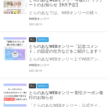
とらのあなWEBオンリー 今後のアップデ
ートのお知らせ【9月予定】
とらのあなでは、WEBオンリーの様々な支援を実施しています。 今回は2021年9月に実装を予定しているアップデート情報についてご紹介いたします。 とらのあなWEBオンリーサイトはこちら
#WEBオンリー
2021.08.13
同人
女性向け
とらのあなWEBオンリー「記念コメン
ト」の設定の仕方などをご紹介します！
とらのあなWEBオンリー上でWEBアンソロジーが作成できる「記念コメント」について、その使い方や作成手順を解説します！ 支援タイプを「サークル参加型」「サークル参加型・マルシェ(イベント会場)機能付き」でお申し込みいただいている主催者様はぜひご活用ください♪ とらのあなWEBオンリーサイトはこちら
#WEBオンリー
2021.06.18
同人
女性向け
とらのあなWEBオンリー 割引クーポン発
行のお知らせ
「とらのあなWEBオンリー」公式サイトでとらのあな通販の「割引クーポン」を配布中！ イベントごとに開催当日限定で使える割引クーポンのシリアルコードを発行します。 とらのあなWEBオンリーのページをチェックして、イベント当日にお得にお買い物を楽しみましょう♪ ※本キャンペーンは予告なく終了する場合がございます。 とらのあなWEBオンリーサイトはこちら