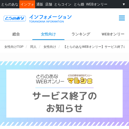
とらのあな
インフォ
通販
店舗
とらコイン
とら婚
WEBオンリー
▼
総合
女性向け
ランキング
WEBオンリー
女性向けTOP
同人
女性向け
【とらのあなWEBオンリー】サービス終了の