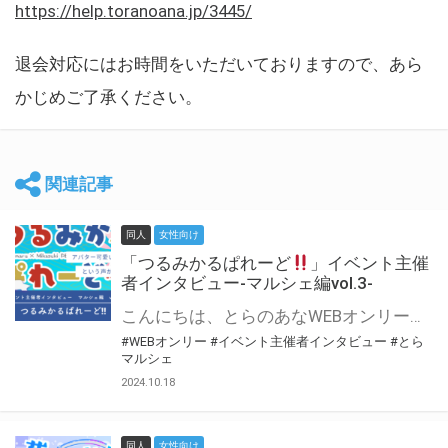
https://help.toranoana.jp/3445/
退会対応にはお時間をいただいておりますので、あら
かじめご了承ください。
関連記事
同人
女性向け
「つるみかるぱれーど
」イベント主催
者インタビュー-マルシェ編vol.3-
こんにちは、とらのあなWEBオンリー運営スタッフです。 新たにお届けする、イベント主催者インタビュー-マルシェ編-は、 とらのあなWEBオンリー「マルシェ」をご利用した主催様に 「マルシェ」を使って開催した感想や心がけをお聞きする企画です。 今回は、WEBオンリー初開催「つるみかるぱれーど
#WEBオンリー
#イベント主催者インタビュー
#とら
マルシェ
2024.10.18
同人
女性向け