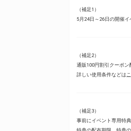
（補足1）
5月24日～26日の開
（補足2）
通販100円割引クーポン
詳しい使用条件などは
（補足3）
事前にイベント専用特
特典の配布期限、特典