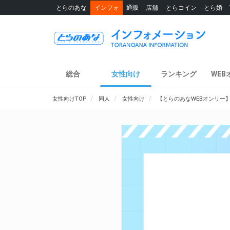
とらのあな
インフォ
通販
店舗
とらコイン
とら婚
総合
女性向け
ランキング
WEB
女性向けTOP
同人
女性向け
【とらのあなWEBオンリー