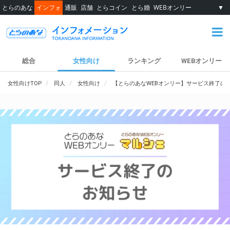
とらのあな
インフォ
通販
店舗
とらコイン
とら婚
WEBオンリー
▼
総合
女性向け
ランキング
WEBオンリー
女性向けTOP
同人
女性向け
【とらのあなWEBオンリー】サービス終了の