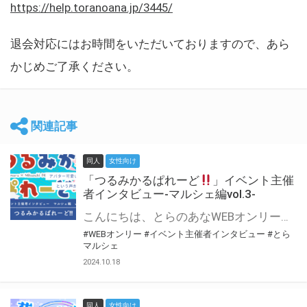
https://help.toranoana.jp/3445/
退会対応にはお時間をいただいておりますので、あら
かじめご了承ください。
関連記事
同人
女性向け
「つるみかるぱれーど
」イベント主催
者インタビュー-マルシェ編vol.3-
こんにちは、とらのあなWEBオンリー運営スタッフです。 新たにお届けする、イベント主催者インタビュー-マルシェ編-は、 とらのあなWEBオンリー「マルシェ」をご利用した主催様に 「マルシェ」を使って開催した感想や心がけをお聞きする企画です。 今回は、WEBオンリー初開催「つるみかるぱれーど
#WEBオンリー
#イベント主催者インタビュー
#とら
マルシェ
2024.10.18
同人
女性向け