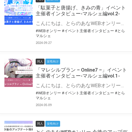
「駄菓子と唐揚げ、きみの青」イベント
主催者インタビュー-マルシェ編vol.2-
こんにちは、とらのあなWEBオンリー運営スタッフです。 新たにお届けする、イベント主催者インタビュー-マルシェ編-は、 とらのあなWEBオンリー「マルシェ」をご利用の主催様に 「マルシェ」を使ってイベントを開催した感想や心がけをお聞きする企画です。 今回は、WEBオンリー初開催「駄菓子と唐揚げ、きみの青」より、 主催のぎこ六屋様にお話を伺いました。 協力：ぎこ六屋様／イベント公式Twitter（@krkgwks） とらのあなWEBオンリー「マルシェ」とは？ WEBオンリーでリアルタイムでコミュニケーションがとれるオンライン会場です。
#WEBオンリー
#イベント主催者インタビュー
#とら
マルシェ
2024.09.27
同人
女性向け
「マレシルプラン – Online7 –」イベント
主催者インタビュー-マルシェ編vol.1-
こんにちは、とらのあなWEBオンリー運営スタッフです。 新たにお届けする、イベント主催者インタビュー-マルシェ編-は、 とらのあなWEBオンリー「マルシェ」をご利用した主催様に 「マルシェ」を使って開催した感想や心がけをお聞きする企画です。 今回は、WEBオンリー開催7回目迎えた「マレシルプラン – Online7 –」より、 主催の玉川うた様にお話を伺いました。 ▼マレシルプランのインタビュー前回記事 「イベント主催者インタビュー vol.6」はこちら 協力：玉川うた様（マレシルプラン実行委員会 代表）／イベント公式Twitter（@mallesil_plan） とらのあなWEBオンリー「マルシェ」とは？ WEBオンリーでリアルタイムでコミュニケーションがとれるオンライン会場です。
#WEBオンリー
#イベント主催者インタビュー
#とら
マルシェ
2024.05.09
同人
女性向け