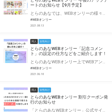
とらのあなWEBオンリー 今後のアップデ
ートのお知らせ【9月予定】
とらのあなでは、WEBオンリーの様々な支援を実施しています。 今回は2021年9月に実装を予定しているアップデート情報についてご紹介いたします。 とらのあなWEBオンリーサイトはこちら
#WEBオンリー
2021.08.13
同人
女性向け
とらのあなWEBオンリー「記念コメン
ト」の設定の仕方などをご紹介します！
とらのあなWEBオンリー上でWEBアンソロジーが作成できる「記念コメント」について、その使い方や作成手順を解説します！ 支援タイプを「サークル参加型」「サークル参加型・マルシェ(イベント会場)機能付き」でお申し込みいただいている主催者様はぜひご活用ください♪ とらのあなWEBオンリーサイトはこちら
#WEBオンリー
2021.06.18
同人
女性向け
とらのあなWEBオンリー 割引クーポン発
行のお知らせ
「とらのあなWEBオンリー」公式サイトでとらのあな通販の「割引クーポン」を配布中！ イベントごとに開催当日限定で使える割引クーポンのシリアルコードを発行します。 とらのあなWEBオンリーのページをチェックして、イベント当日にお得にお買い物を楽しみましょう♪ ※本キャンペーンは予告なく終了する場合がございます。 とらのあなWEBオンリーサイトはこちら