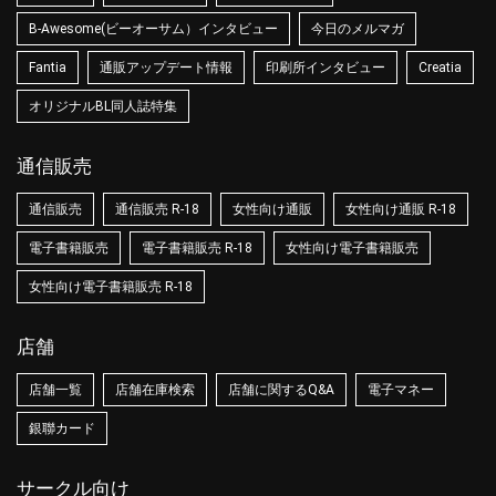
B-Awesome(ビーオーサム）インタビュー
今日のメルマガ
Fantia
通販アップデート情報
印刷所インタビュー
Creatia
オリジナルBL同人誌特集
通信販売
通信販売
通信販売 R-18
女性向け通販
女性向け通販 R-18
電子書籍販売
電子書籍販売 R-18
女性向け電子書籍販売
女性向け電子書籍販売 R-18
店舗
店舗一覧
店舗在庫検索
店舗に関するQ&A
電子マネー
銀聯カード
サークル向け