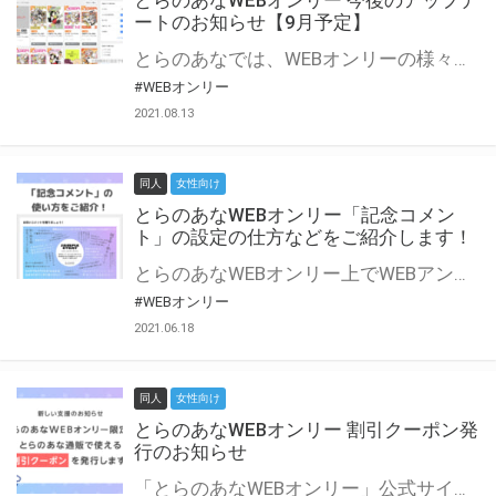
とらのあなWEBオンリー 今後のアップデ
ートのお知らせ【9月予定】
とらのあなでは、WEBオンリーの様々な支援を実施しています。 今回は2021年9月に実装を予定しているアップデート情報についてご紹介いたします。 とらのあなWEBオンリーサイトはこちら
#WEBオンリー
2021.08.13
同人
女性向け
とらのあなWEBオンリー「記念コメン
ト」の設定の仕方などをご紹介します！
とらのあなWEBオンリー上でWEBアンソロジーが作成できる「記念コメント」について、その使い方や作成手順を解説します！ 支援タイプを「サークル参加型」「サークル参加型・マルシェ(イベント会場)機能付き」でお申し込みいただいている主催者様はぜひご活用ください♪ とらのあなWEBオンリーサイトはこちら
#WEBオンリー
2021.06.18
同人
女性向け
とらのあなWEBオンリー 割引クーポン発
行のお知らせ
「とらのあなWEBオンリー」公式サイトでとらのあな通販の「割引クーポン」を配布中！ イベントごとに開催当日限定で使える割引クーポンのシリアルコードを発行します。 とらのあなWEBオンリーのページをチェックして、イベント当日にお得にお買い物を楽しみましょう♪ ※本キャンペーンは予告なく終了する場合がございます。 とらのあなWEBオンリーサイトはこちら