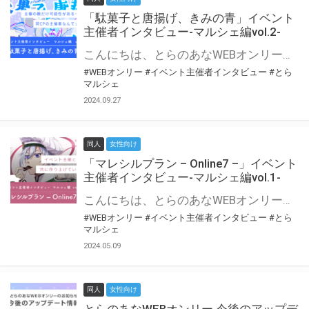
「駄菓子と唐揚げ、きみの青」イベント
主催者インタビュー-マルシェ編vol.2-
こんにちは、とらのあなWEBオンリー運営スタッフです。 新たにお届けする、イベント主催者インタビュー-マルシェ編-は、 とらのあなWEBオンリー「マルシェ」をご利用の主催様に 「マルシェ」を使ってイベントを開催した感想や心がけをお聞きする企画です。 今回は、WEBオンリー初開催「駄菓子と唐揚げ、きみの青」より、 主催のぎこ六屋様にお話を伺いました。 協力：ぎこ六屋様／イベント公式Twitter（@krkgwks） とらのあなWEBオンリー「マルシェ」とは？ WEBオンリーでリアルタイムでコミュニケーションがとれるオンライン会場です。
#WEBオンリー
#イベント主催者インタビュー
#とら
マルシェ
2024.09.27
同人
女性向け
「マレシルプラン – Online7 –」イベント
主催者インタビュー-マルシェ編vol.1-
こんにちは、とらのあなWEBオンリー運営スタッフです。 新たにお届けする、イベント主催者インタビュー-マルシェ編-は、 とらのあなWEBオンリー「マルシェ」をご利用した主催様に 「マルシェ」を使って開催した感想や心がけをお聞きする企画です。 今回は、WEBオンリー開催7回目迎えた「マレシルプラン – Online7 –」より、 主催の玉川うた様にお話を伺いました。 ▼マレシルプランのインタビュー前回記事 「イベント主催者インタビュー vol.6」はこちら 協力：玉川うた様（マレシルプラン実行委員会 代表）／イベント公式Twitter（@mallesil_plan） とらのあなWEBオンリー「マルシェ」とは？ WEBオンリーでリアルタイムでコミュニケーションがとれるオンライン会場です。
#WEBオンリー
#イベント主催者インタビュー
#とら
マルシェ
2024.05.09
同人
女性向け