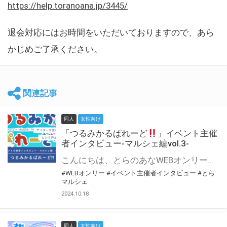
https://help.toranoana.jp/3445/
退会対応にはお時間をいただいておりますので、あら
かじめご了承ください。
関連記事
同人
女性向け
「つるみかるぱれーど
」イベント主催
者インタビュー-マルシェ編vol.3-
こんにちは、とらのあなWEBオンリー運営スタッフです。 新たにお届けする、イベント主催者インタビュー-マルシェ編-は、 とらのあなWEBオンリー「マルシェ」をご利用した主催様に 「マルシェ」を使って開催した感想や心がけをお聞きする企画です。 今回は、WEBオンリー初開催「つるみかるぱれーど
#WEBオンリー
#イベント主催者インタビュー
#とら
マルシェ
2024.10.18
同人
女性向け