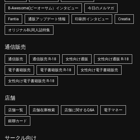
B-Awesome(ビーオーサム）インタビュー
今日のメルマガ
Fantia
通販アップデート情報
印刷所インタビュー
Creatia
オリジナルBL同人誌特集
通信販売
通信販売
通信販売 R-18
女性向け通販
女性向け通販 R-18
電子書籍販売
電子書籍販売 R-18
女性向け電子書籍販売
女性向け電子書籍販売 R-18
店舗
店舗一覧
店舗在庫検索
店舗に関するQ&A
電子マネー
銀聯カード
サークル向け