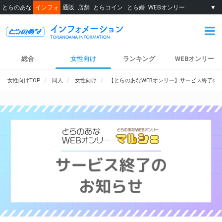
とらのあな
インフォ
通販
店舗
とらコイン
とら婚
WEBオンリー
▼
総合
女性向け
ランキング
WEBオンリー
女性向けTOP
同人
女性向け
【とらのあなWEBオンリー】サービス終了の