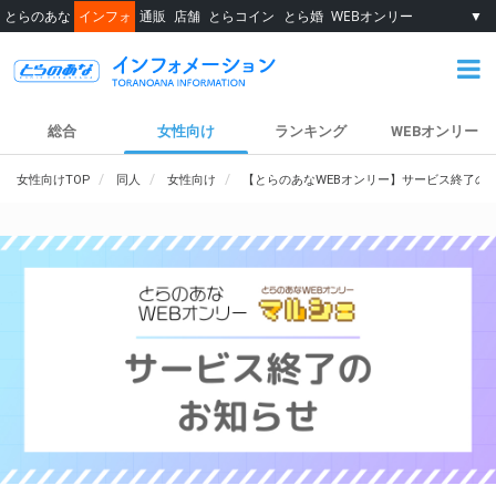
とらのあな
インフォ
通販
店舗
とらコイン
とら婚
WEBオンリー
▼
総合
女性向け
ランキング
WEBオンリー
女性向けTOP
同人
女性向け
【とらのあなWEBオンリー】サービス終了の