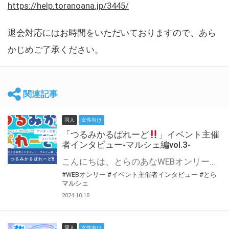
https://help.toranoana.jp/3445/
退会対応にはお時間をいただいておりますので、あら
かじめご了承ください。
関連記事
同人
女性向け
「つるみかるぱれーど
」イベント主催
者インタビュー-マルシェ編vol.3-
こんにちは、とらのあなWEBオンリー運営スタッフです。 新たにお届けする、イベント主催者インタビュー-マルシェ編-は、 とらのあなWEBオンリー「マルシェ」をご利用した主催様に 「マルシェ」を使って開催した感想や心がけをお聞きする企画です。 今回は、WEBオンリー初開催「つるみかるぱれーど
#WEBオンリー
#イベント主催者インタビュー
#とら
マルシェ
2024.10.18
同人
女性向け