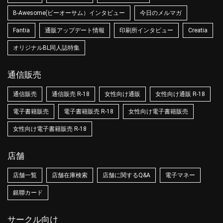
B-Awesome(ビーオーサム）インタビュー
今日のメルマガ
Fantia
通販アップデート情報
印刷所インタビュー
Creatia
オリジナルBL同人誌特集
通信販売
通信販売
通信販売 R-18
女性向け通販
女性向け通販 R-18
電子書籍販売
電子書籍販売 R-18
女性向け電子書籍販売
女性向け電子書籍販売 R-18
店舗
店舗一覧
店舗在庫検索
店舗に関するQ&A
電子マネー
銀聯カード
サークル向け