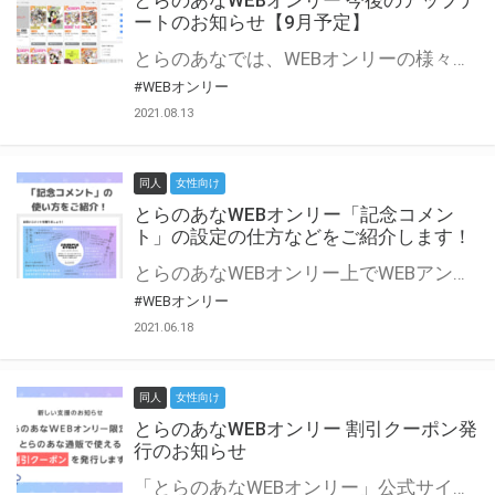
とらのあなWEBオンリー 今後のアップデ
ートのお知らせ【9月予定】
とらのあなでは、WEBオンリーの様々な支援を実施しています。 今回は2021年9月に実装を予定しているアップデート情報についてご紹介いたします。 とらのあなWEBオンリーサイトはこちら
#WEBオンリー
2021.08.13
同人
女性向け
とらのあなWEBオンリー「記念コメン
ト」の設定の仕方などをご紹介します！
とらのあなWEBオンリー上でWEBアンソロジーが作成できる「記念コメント」について、その使い方や作成手順を解説します！ 支援タイプを「サークル参加型」「サークル参加型・マルシェ(イベント会場)機能付き」でお申し込みいただいている主催者様はぜひご活用ください♪ とらのあなWEBオンリーサイトはこちら
#WEBオンリー
2021.06.18
同人
女性向け
とらのあなWEBオンリー 割引クーポン発
行のお知らせ
「とらのあなWEBオンリー」公式サイトでとらのあな通販の「割引クーポン」を配布中！ イベントごとに開催当日限定で使える割引クーポンのシリアルコードを発行します。 とらのあなWEBオンリーのページをチェックして、イベント当日にお得にお買い物を楽しみましょう♪ ※本キャンペーンは予告なく終了する場合がございます。 とらのあなWEBオンリーサイトはこちら