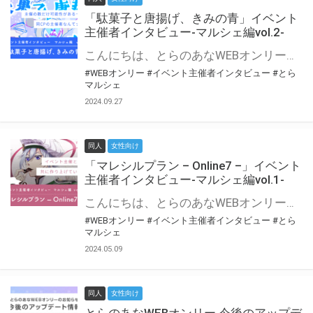
「駄菓子と唐揚げ、きみの青」イベント
主催者インタビュー-マルシェ編vol.2-
こんにちは、とらのあなWEBオンリー運営スタッフです。 新たにお届けする、イベント主催者インタビュー-マルシェ編-は、 とらのあなWEBオンリー「マルシェ」をご利用の主催様に 「マルシェ」を使ってイベントを開催した感想や心がけをお聞きする企画です。 今回は、WEBオンリー初開催「駄菓子と唐揚げ、きみの青」より、 主催のぎこ六屋様にお話を伺いました。 協力：ぎこ六屋様／イベント公式Twitter（@krkgwks） とらのあなWEBオンリー「マルシェ」とは？ WEBオンリーでリアルタイムでコミュニケーションがとれるオンライン会場です。
#WEBオンリー
#イベント主催者インタビュー
#とら
マルシェ
2024.09.27
同人
女性向け
「マレシルプラン – Online7 –」イベント
主催者インタビュー-マルシェ編vol.1-
こんにちは、とらのあなWEBオンリー運営スタッフです。 新たにお届けする、イベント主催者インタビュー-マルシェ編-は、 とらのあなWEBオンリー「マルシェ」をご利用した主催様に 「マルシェ」を使って開催した感想や心がけをお聞きする企画です。 今回は、WEBオンリー開催7回目迎えた「マレシルプラン – Online7 –」より、 主催の玉川うた様にお話を伺いました。 ▼マレシルプランのインタビュー前回記事 「イベント主催者インタビュー vol.6」はこちら 協力：玉川うた様（マレシルプラン実行委員会 代表）／イベント公式Twitter（@mallesil_plan） とらのあなWEBオンリー「マルシェ」とは？ WEBオンリーでリアルタイムでコミュニケーションがとれるオンライン会場です。
#WEBオンリー
#イベント主催者インタビュー
#とら
マルシェ
2024.05.09
同人
女性向け