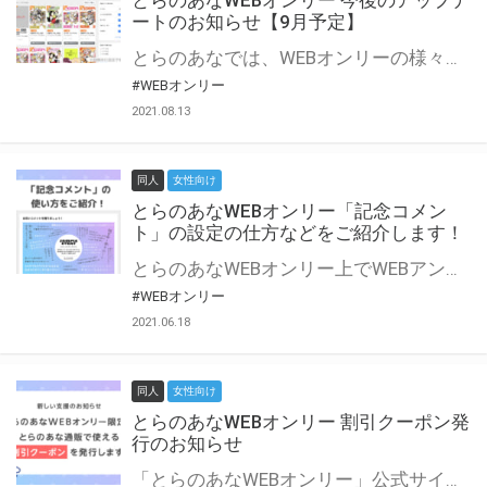
とらのあなWEBオンリー 今後のアップデ
ートのお知らせ【9月予定】
とらのあなでは、WEBオンリーの様々な支援を実施しています。 今回は2021年9月に実装を予定しているアップデート情報についてご紹介いたします。 とらのあなWEBオンリーサイトはこちら
#WEBオンリー
2021.08.13
同人
女性向け
とらのあなWEBオンリー「記念コメン
ト」の設定の仕方などをご紹介します！
とらのあなWEBオンリー上でWEBアンソロジーが作成できる「記念コメント」について、その使い方や作成手順を解説します！ 支援タイプを「サークル参加型」「サークル参加型・マルシェ(イベント会場)機能付き」でお申し込みいただいている主催者様はぜひご活用ください♪ とらのあなWEBオンリーサイトはこちら
#WEBオンリー
2021.06.18
同人
女性向け
とらのあなWEBオンリー 割引クーポン発
行のお知らせ
「とらのあなWEBオンリー」公式サイトでとらのあな通販の「割引クーポン」を配布中！ イベントごとに開催当日限定で使える割引クーポンのシリアルコードを発行します。 とらのあなWEBオンリーのページをチェックして、イベント当日にお得にお買い物を楽しみましょう♪ ※本キャンペーンは予告なく終了する場合がございます。 とらのあなWEBオンリーサイトはこちら