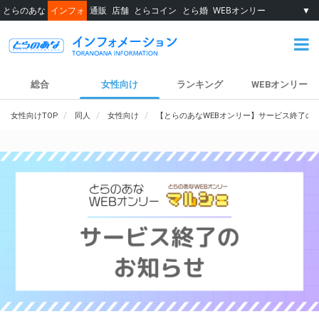
とらのあな
インフォ
通販
店舗
とらコイン
とら婚
WEBオンリー
▼
総合
女性向け
ランキング
WEBオンリー
女性向けTOP
同人
女性向け
【とらのあなWEBオンリー】サービス終了の