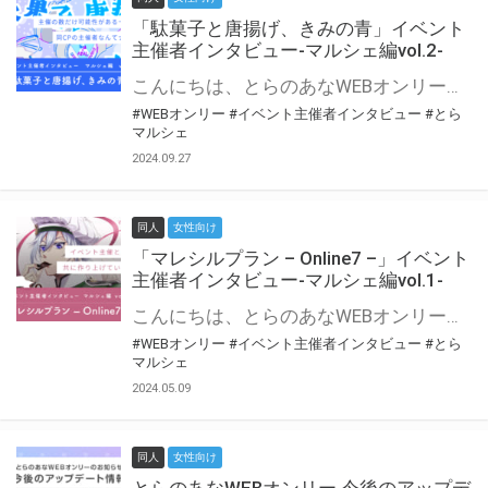
「駄菓子と唐揚げ、きみの青」イベント
主催者インタビュー-マルシェ編vol.2-
こんにちは、とらのあなWEBオンリー運営スタッフです。 新たにお届けする、イベント主催者インタビュー-マルシェ編-は、 とらのあなWEBオンリー「マルシェ」をご利用の主催様に 「マルシェ」を使ってイベントを開催した感想や心がけをお聞きする企画です。 今回は、WEBオンリー初開催「駄菓子と唐揚げ、きみの青」より、 主催のぎこ六屋様にお話を伺いました。 協力：ぎこ六屋様／イベント公式Twitter（@krkgwks） とらのあなWEBオンリー「マルシェ」とは？ WEBオンリーでリアルタイムでコミュニケーションがとれるオンライン会場です。
#WEBオンリー
#イベント主催者インタビュー
#とら
マルシェ
2024.09.27
同人
女性向け
「マレシルプラン – Online7 –」イベント
主催者インタビュー-マルシェ編vol.1-
こんにちは、とらのあなWEBオンリー運営スタッフです。 新たにお届けする、イベント主催者インタビュー-マルシェ編-は、 とらのあなWEBオンリー「マルシェ」をご利用した主催様に 「マルシェ」を使って開催した感想や心がけをお聞きする企画です。 今回は、WEBオンリー開催7回目迎えた「マレシルプラン – Online7 –」より、 主催の玉川うた様にお話を伺いました。 ▼マレシルプランのインタビュー前回記事 「イベント主催者インタビュー vol.6」はこちら 協力：玉川うた様（マレシルプラン実行委員会 代表）／イベント公式Twitter（@mallesil_plan） とらのあなWEBオンリー「マルシェ」とは？ WEBオンリーでリアルタイムでコミュニケーションがとれるオンライン会場です。
#WEBオンリー
#イベント主催者インタビュー
#とら
マルシェ
2024.05.09
同人
女性向け