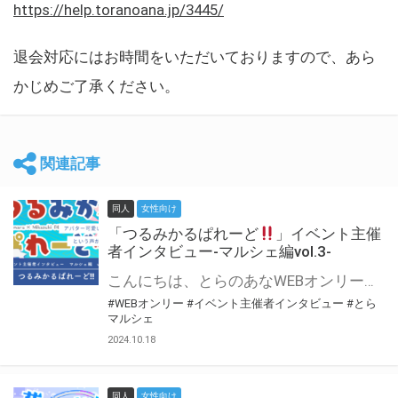
https://help.toranoana.jp/3445/
退会対応にはお時間をいただいておりますので、あら
かじめご了承ください。
関連記事
同人
女性向け
「つるみかるぱれーど
」イベント主催
者インタビュー-マルシェ編vol.3-
こんにちは、とらのあなWEBオンリー運営スタッフです。 新たにお届けする、イベント主催者インタビュー-マルシェ編-は、 とらのあなWEBオンリー「マルシェ」をご利用した主催様に 「マルシェ」を使って開催した感想や心がけをお聞きする企画です。 今回は、WEBオンリー初開催「つるみかるぱれーど
#WEBオンリー
#イベント主催者インタビュー
#とら
マルシェ
2024.10.18
同人
女性向け