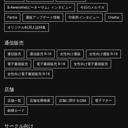
B-Awesome(ビーオーサム）インタビュー
今日のメルマガ
Fantia
通販アップデート情報
印刷所インタビュー
Creatia
オリジナルBL同人誌特集
通信販売
通信販売
通信販売 R-18
女性向け通販
女性向け通販 R-18
電子書籍販売
電子書籍販売 R-18
女性向け電子書籍販売
女性向け電子書籍販売 R-18
店舗
店舗一覧
店舗在庫検索
店舗に関するQ&A
電子マネー
銀聯カード
サークル向け