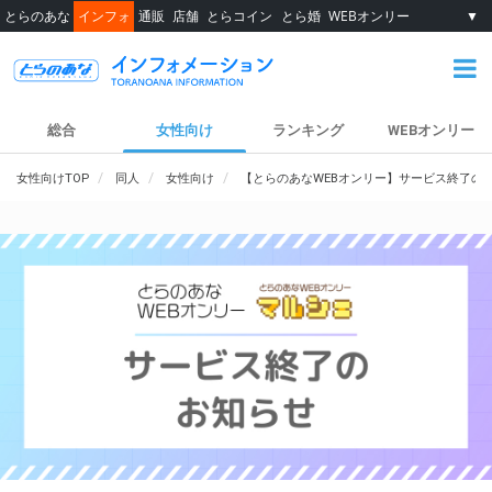
とらのあな
インフォ
通販
店舗
とらコイン
とら婚
WEBオンリー
▼
総合
女性向け
ランキング
WEBオンリー
女性向けTOP
同人
女性向け
【とらのあなWEBオンリー】サービス終了の