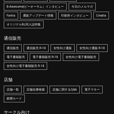
B-Awesome(ビーオーサム）インタビュー
今日のメルマガ
Fantia
通販アップデート情報
印刷所インタビュー
Creatia
オリジナルBL同人誌特集
通信販売
通信販売
通信販売 R-18
女性向け通販
女性向け通販 R-18
電子書籍販売
電子書籍販売 R-18
女性向け電子書籍販売
女性向け電子書籍販売 R-18
店舗
店舗一覧
店舗在庫検索
店舗に関するQ&A
電子マネー
銀聯カード
サークル向け