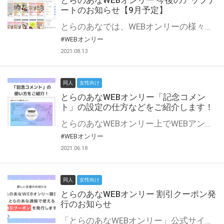
とらのあなWEBオンリー 今後のアップデ
ートのお知らせ【9月予定】
とらのあなでは、WEBオンリーの様々な支援を実施しています。 今回は2021年9月に実装を予定しているアップデート情報についてご紹介いたします。 とらのあなWEBオンリーサイトはこちら
#WEBオンリー
2021.08.13
同人
女性向け
とらのあなWEBオンリー「記念コメン
ト」の設定の仕方などをご紹介します！
とらのあなWEBオンリー上でWEBアンソロジーが作成できる「記念コメント」について、その使い方や作成手順を解説します！ 支援タイプを「サークル参加型」「サークル参加型・マルシェ(イベント会場)機能付き」でお申し込みいただいている主催者様はぜひご活用ください♪ とらのあなWEBオンリーサイトはこちら
#WEBオンリー
2021.06.18
同人
女性向け
とらのあなWEBオンリー 割引クーポン発
行のお知らせ
「とらのあなWEBオンリー」公式サイトでとらのあな通販の「割引クーポン」を配布中！ イベントごとに開催当日限定で使える割引クーポンのシリアルコードを発行します。 とらのあなWEBオンリーのページをチェックして、イベント当日にお得にお買い物を楽しみましょう♪ ※本キャンペーンは予告なく終了する場合がございます。 とらのあなWEBオンリーサイトはこちら