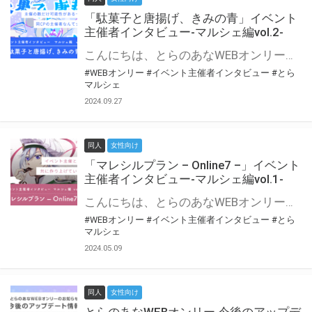
「駄菓子と唐揚げ、きみの青」イベント
主催者インタビュー-マルシェ編vol.2-
こんにちは、とらのあなWEBオンリー運営スタッフです。 新たにお届けする、イベント主催者インタビュー-マルシェ編-は、 とらのあなWEBオンリー「マルシェ」をご利用の主催様に 「マルシェ」を使ってイベントを開催した感想や心がけをお聞きする企画です。 今回は、WEBオンリー初開催「駄菓子と唐揚げ、きみの青」より、 主催のぎこ六屋様にお話を伺いました。 協力：ぎこ六屋様／イベント公式Twitter（@krkgwks） とらのあなWEBオンリー「マルシェ」とは？ WEBオンリーでリアルタイムでコミュニケーションがとれるオンライン会場です。
#WEBオンリー
#イベント主催者インタビュー
#とら
マルシェ
2024.09.27
同人
女性向け
「マレシルプラン – Online7 –」イベント
主催者インタビュー-マルシェ編vol.1-
こんにちは、とらのあなWEBオンリー運営スタッフです。 新たにお届けする、イベント主催者インタビュー-マルシェ編-は、 とらのあなWEBオンリー「マルシェ」をご利用した主催様に 「マルシェ」を使って開催した感想や心がけをお聞きする企画です。 今回は、WEBオンリー開催7回目迎えた「マレシルプラン – Online7 –」より、 主催の玉川うた様にお話を伺いました。 ▼マレシルプランのインタビュー前回記事 「イベント主催者インタビュー vol.6」はこちら 協力：玉川うた様（マレシルプラン実行委員会 代表）／イベント公式Twitter（@mallesil_plan） とらのあなWEBオンリー「マルシェ」とは？ WEBオンリーでリアルタイムでコミュニケーションがとれるオンライン会場です。
#WEBオンリー
#イベント主催者インタビュー
#とら
マルシェ
2024.05.09
同人
女性向け