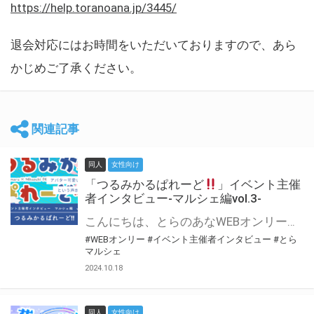
https://help.toranoana.jp/3445/
退会対応にはお時間をいただいておりますので、あら
かじめご了承ください。
関連記事
同人
女性向け
「つるみかるぱれーど
」イベント主催
者インタビュー-マルシェ編vol.3-
こんにちは、とらのあなWEBオンリー運営スタッフです。 新たにお届けする、イベント主催者インタビュー-マルシェ編-は、 とらのあなWEBオンリー「マルシェ」をご利用した主催様に 「マルシェ」を使って開催した感想や心がけをお聞きする企画です。 今回は、WEBオンリー初開催「つるみかるぱれーど
#WEBオンリー
#イベント主催者インタビュー
#とら
マルシェ
2024.10.18
同人
女性向け