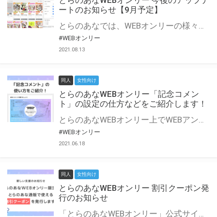
とらのあなWEBオンリー 今後のアップデ
ートのお知らせ【9月予定】
とらのあなでは、WEBオンリーの様々な支援を実施しています。 今回は2021年9月に実装を予定しているアップデート情報についてご紹介いたします。 とらのあなWEBオンリーサイトはこちら
#WEBオンリー
2021.08.13
同人
女性向け
とらのあなWEBオンリー「記念コメン
ト」の設定の仕方などをご紹介します！
とらのあなWEBオンリー上でWEBアンソロジーが作成できる「記念コメント」について、その使い方や作成手順を解説します！ 支援タイプを「サークル参加型」「サークル参加型・マルシェ(イベント会場)機能付き」でお申し込みいただいている主催者様はぜひご活用ください♪ とらのあなWEBオンリーサイトはこちら
#WEBオンリー
2021.06.18
同人
女性向け
とらのあなWEBオンリー 割引クーポン発
行のお知らせ
「とらのあなWEBオンリー」公式サイトでとらのあな通販の「割引クーポン」を配布中！ イベントごとに開催当日限定で使える割引クーポンのシリアルコードを発行します。 とらのあなWEBオンリーのページをチェックして、イベント当日にお得にお買い物を楽しみましょう♪ ※本キャンペーンは予告なく終了する場合がございます。 とらのあなWEBオンリーサイトはこちら