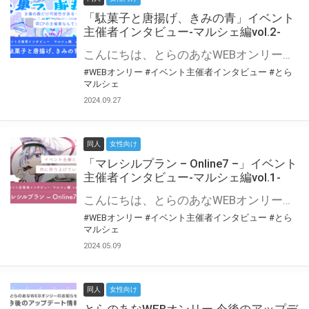
「駄菓子と唐揚げ、きみの青」イベント
主催者インタビュー-マルシェ編vol.2-
こんにちは、とらのあなWEBオンリー運営スタッフです。 新たにお届けする、イベント主催者インタビュー-マルシェ編-は、 とらのあなWEBオンリー「マルシェ」をご利用の主催様に 「マルシェ」を使ってイベントを開催した感想や心がけをお聞きする企画です。 今回は、WEBオンリー初開催「駄菓子と唐揚げ、きみの青」より、 主催のぎこ六屋様にお話を伺いました。 協力：ぎこ六屋様／イベント公式Twitter（@krkgwks） とらのあなWEBオンリー「マルシェ」とは？ WEBオンリーでリアルタイムでコミュニケーションがとれるオンライン会場です。
#WEBオンリー
#イベント主催者インタビュー
#とら
マルシェ
2024.09.27
同人
女性向け
「マレシルプラン – Online7 –」イベント
主催者インタビュー-マルシェ編vol.1-
こんにちは、とらのあなWEBオンリー運営スタッフです。 新たにお届けする、イベント主催者インタビュー-マルシェ編-は、 とらのあなWEBオンリー「マルシェ」をご利用した主催様に 「マルシェ」を使って開催した感想や心がけをお聞きする企画です。 今回は、WEBオンリー開催7回目迎えた「マレシルプラン – Online7 –」より、 主催の玉川うた様にお話を伺いました。 ▼マレシルプランのインタビュー前回記事 「イベント主催者インタビュー vol.6」はこちら 協力：玉川うた様（マレシルプラン実行委員会 代表）／イベント公式Twitter（@mallesil_plan） とらのあなWEBオンリー「マルシェ」とは？ WEBオンリーでリアルタイムでコミュニケーションがとれるオンライン会場です。
#WEBオンリー
#イベント主催者インタビュー
#とら
マルシェ
2024.05.09
同人
女性向け