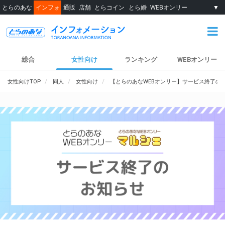
とらのあな
インフォ
通販
店舗
とらコイン
とら婚
WEBオンリー
▼
総合
女性向け
ランキング
WEBオンリー
女性向けTOP
同人
女性向け
【とらのあなWEBオンリー】サービス終了の