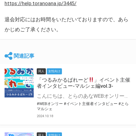
https://help.toranoana.jp/3445/
退会対応にはお時間をいただいておりますので、あら
かじめご了承ください。
関連記事
同人
女性向け
「つるみかるぱれーど
」イベント主催
者インタビュー-マルシェ編vol.3-
こんにちは、とらのあなWEBオンリー運営スタッフです。 新たにお届けする、イベント主催者インタビュー-マルシェ編-は、 とらのあなWEBオンリー「マルシェ」をご利用した主催様に 「マルシェ」を使って開催した感想や心がけをお聞きする企画です。 今回は、WEBオンリー初開催「つるみかるぱれーど
#WEBオンリー
#イベント主催者インタビュー
#とら
マルシェ
2024.10.18
同人
女性向け