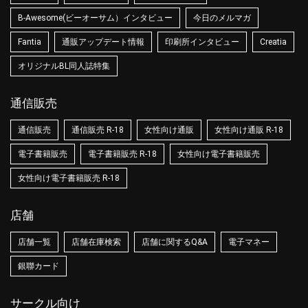
B-Awesome(ビーオーサム）インタビュー
今日のメルマガ
Fantia
通販アップデート情報
印刷所インタビュー
Creatia
オリジナルBL同人誌特集
通信販売
通信販売
通信販売 R-18
女性向け通販
女性向け通販 R-18
電子書籍販売
電子書籍販売 R-18
女性向け電子書籍販売
女性向け電子書籍販売 R-18
店舗
店舗一覧
店舗在庫検索
店舗に関するQ&A
電子マネー
銀聯カード
サークル向け