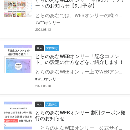
とらのあなWEBオンリー 今後のアップデ
ートのお知らせ【9月予定】
とらのあなでは、WEBオンリーの様々な支援を実施しています。 今回は2021年9月に実装を予定しているアップデート情報についてご紹介いたします。 とらのあなWEBオンリーサイトはこちら
#WEBオンリー
2021.08.13
同人
女性向け
とらのあなWEBオンリー「記念コメン
ト」の設定の仕方などをご紹介します！
とらのあなWEBオンリー上でWEBアンソロジーが作成できる「記念コメント」について、その使い方や作成手順を解説します！ 支援タイプを「サークル参加型」「サークル参加型・マルシェ(イベント会場)機能付き」でお申し込みいただいている主催者様はぜひご活用ください♪ とらのあなWEBオンリーサイトはこちら
#WEBオンリー
2021.06.18
同人
女性向け
とらのあなWEBオンリー 割引クーポン発
行のお知らせ
「とらのあなWEBオンリー」公式サイトでとらのあな通販の「割引クーポン」を配布中！ イベントごとに開催当日限定で使える割引クーポンのシリアルコードを発行します。 とらのあなWEBオンリーのページをチェックして、イベント当日にお得にお買い物を楽しみましょう♪ ※本キャンペーンは予告なく終了する場合がございます。 とらのあなWEBオンリーサイトはこちら