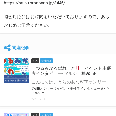
https://help.toranoana.jp/3445/
退会対応にはお時間をいただいておりますので、あら
かじめご了承ください。
関連記事
同人
女性向け
「つるみかるぱれーど
」イベント主催
者インタビュー-マルシェ編vol.3-
こんにちは、とらのあなWEBオンリー運営スタッフです。 新たにお届けする、イベント主催者インタビュー-マルシェ編-は、 とらのあなWEBオンリー「マルシェ」をご利用した主催様に 「マルシェ」を使って開催した感想や心がけをお聞きする企画です。 今回は、WEBオンリー初開催「つるみかるぱれーど
#WEBオンリー
#イベント主催者インタビュー
#とら
マルシェ
2024.10.18
同人
女性向け