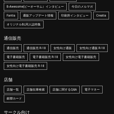
B-Awesome(ビーオーサム）インタビュー
今日のメルマガ
Fantia
通販アップデート情報
印刷所インタビュー
Creatia
オリジナルBL同人誌特集
通信販売
通信販売
通信販売 R-18
女性向け通販
女性向け通販 R-18
電子書籍販売
電子書籍販売 R-18
女性向け電子書籍販売
女性向け電子書籍販売 R-18
店舗
店舗一覧
店舗在庫検索
店舗に関するQ&A
電子マネー
銀聯カード
サークル向け