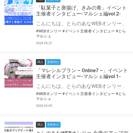
「駄菓子と唐揚げ、きみの青」イベント
主催者インタビュー-マルシェ編vol.2-
こんにちは、とらのあなWEBオンリー運営スタッフです。 新たにお届けする、イベント主催者インタビュー-マルシェ編-は、 とらのあなWEBオンリー「マルシェ」をご利用の主催様に 「マルシェ」を使ってイベントを開催した感想や心がけをお聞きする企画です。 今回は、WEBオンリー初開催「駄菓子と唐揚げ、きみの青」より、 主催のぎこ六屋様にお話を伺いました。 協力：ぎこ六屋様／イベント公式Twitter（@krkgwks） とらのあなWEBオンリー「マルシェ」とは？ WEBオンリーでリアルタイムでコミュニケーションがとれるオンライン会場です。
#WEBオンリー
#イベント主催者インタビュー
#とら
マルシェ
2024.09.27
同人
女性向け
「マレシルプラン – Online7 –」イベント
主催者インタビュー-マルシェ編vol.1-
こんにちは、とらのあなWEBオンリー運営スタッフです。 新たにお届けする、イベント主催者インタビュー-マルシェ編-は、 とらのあなWEBオンリー「マルシェ」をご利用した主催様に 「マルシェ」を使って開催した感想や心がけをお聞きする企画です。 今回は、WEBオンリー開催7回目迎えた「マレシルプラン – Online7 –」より、 主催の玉川うた様にお話を伺いました。 ▼マレシルプランのインタビュー前回記事 「イベント主催者インタビュー vol.6」はこちら 協力：玉川うた様（マレシルプラン実行委員会 代表）／イベント公式Twitter（@mallesil_plan） とらのあなWEBオンリー「マルシェ」とは？ WEBオンリーでリアルタイムでコミュニケーションがとれるオンライン会場です。
#WEBオンリー
#イベント主催者インタビュー
#とら
マルシェ
2024.05.09
同人
女性向け