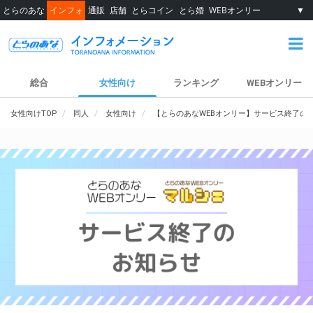
とらのあな
インフォ
通販
店舗
とらコイン
とら婚
WEBオンリー
▼
総合
女性向け
ランキング
WEBオンリー
女性向けTOP
同人
女性向け
【とらのあなWEBオンリー】サービス終了の