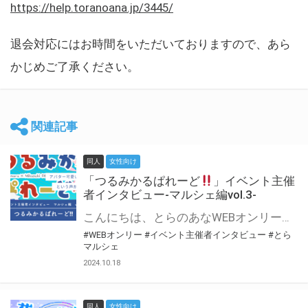
https://help.toranoana.jp/3445/
退会対応にはお時間をいただいておりますので、あら
かじめご了承ください。
関連記事
同人
女性向け
「つるみかるぱれーど
」イベント主催
者インタビュー-マルシェ編vol.3-
こんにちは、とらのあなWEBオンリー運営スタッフです。 新たにお届けする、イベント主催者インタビュー-マルシェ編-は、 とらのあなWEBオンリー「マルシェ」をご利用した主催様に 「マルシェ」を使って開催した感想や心がけをお聞きする企画です。 今回は、WEBオンリー初開催「つるみかるぱれーど
#WEBオンリー
#イベント主催者インタビュー
#とら
マルシェ
2024.10.18
同人
女性向け