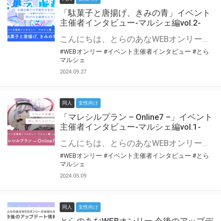
「駄菓子と唐揚げ、きみの青」イベント
主催者インタビュー-マルシェ編vol.2-
こんにちは、とらのあなWEBオンリー運営スタッフです。 新たにお届けする、イベント主催者インタビュー-マルシェ編-は、 とらのあなWEBオンリー「マルシェ」をご利用の主催様に 「マルシェ」を使ってイベントを開催した感想や心がけをお聞きする企画です。 今回は、WEBオンリー初開催「駄菓子と唐揚げ、きみの青」より、 主催のぎこ六屋様にお話を伺いました。 協力：ぎこ六屋様／イベント公式Twitter（@krkgwks） とらのあなWEBオンリー「マルシェ」とは？ WEBオンリーでリアルタイムでコミュニケーションがとれるオンライン会場です。
#WEBオンリー
#イベント主催者インタビュー
#とら
マルシェ
2024.09.27
同人
女性向け
「マレシルプラン – Online7 –」イベント
主催者インタビュー-マルシェ編vol.1-
こんにちは、とらのあなWEBオンリー運営スタッフです。 新たにお届けする、イベント主催者インタビュー-マルシェ編-は、 とらのあなWEBオンリー「マルシェ」をご利用した主催様に 「マルシェ」を使って開催した感想や心がけをお聞きする企画です。 今回は、WEBオンリー開催7回目迎えた「マレシルプラン – Online7 –」より、 主催の玉川うた様にお話を伺いました。 ▼マレシルプランのインタビュー前回記事 「イベント主催者インタビュー vol.6」はこちら 協力：玉川うた様（マレシルプラン実行委員会 代表）／イベント公式Twitter（@mallesil_plan） とらのあなWEBオンリー「マルシェ」とは？ WEBオンリーでリアルタイムでコミュニケーションがとれるオンライン会場です。
#WEBオンリー
#イベント主催者インタビュー
#とら
マルシェ
2024.05.09
同人
女性向け