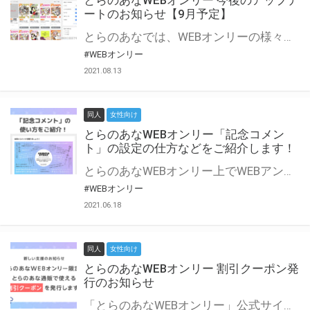
とらのあなWEBオンリー 今後のアップデ
ートのお知らせ【9月予定】
とらのあなでは、WEBオンリーの様々な支援を実施しています。 今回は2021年9月に実装を予定しているアップデート情報についてご紹介いたします。 とらのあなWEBオンリーサイトはこちら
#WEBオンリー
2021.08.13
同人
女性向け
とらのあなWEBオンリー「記念コメン
ト」の設定の仕方などをご紹介します！
とらのあなWEBオンリー上でWEBアンソロジーが作成できる「記念コメント」について、その使い方や作成手順を解説します！ 支援タイプを「サークル参加型」「サークル参加型・マルシェ(イベント会場)機能付き」でお申し込みいただいている主催者様はぜひご活用ください♪ とらのあなWEBオンリーサイトはこちら
#WEBオンリー
2021.06.18
同人
女性向け
とらのあなWEBオンリー 割引クーポン発
行のお知らせ
「とらのあなWEBオンリー」公式サイトでとらのあな通販の「割引クーポン」を配布中！ イベントごとに開催当日限定で使える割引クーポンのシリアルコードを発行します。 とらのあなWEBオンリーのページをチェックして、イベント当日にお得にお買い物を楽しみましょう♪ ※本キャンペーンは予告なく終了する場合がございます。 とらのあなWEBオンリーサイトはこちら