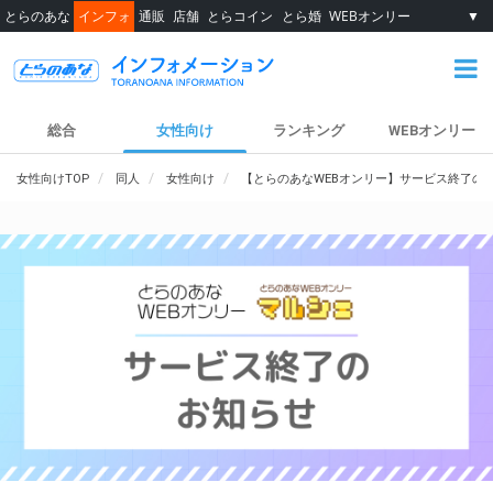
とらのあな
インフォ
通販
店舗
とらコイン
とら婚
WEBオンリー
▼
総合
女性向け
ランキング
WEBオンリー
女性向けTOP
同人
女性向け
【とらのあなWEBオンリー】サービス終了の