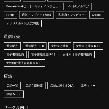
B-Awesome(ビーオーサム）インタビュー
今日のメルマガ
Fantia
通販アップデート情報
印刷所インタビュー
Creatia
オリジナルBL同人誌特集
通信販売
通信販売
通信販売 R-18
女性向け通販
女性向け通販 R-18
電子書籍販売
電子書籍販売 R-18
女性向け電子書籍販売
女性向け電子書籍販売 R-18
店舗
店舗一覧
店舗在庫検索
店舗に関するQ&A
電子マネー
銀聯カード
サークル向け