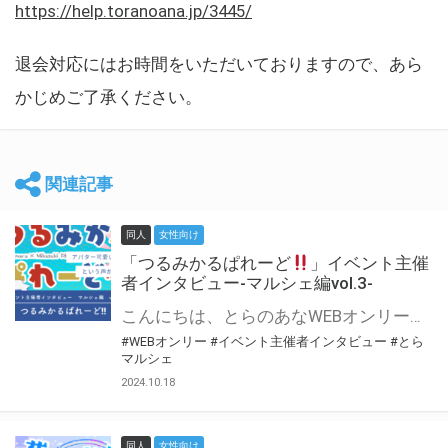
https://help.toranoana.jp/3445/
退会対応にはお時間をいただいておりますので、あら
かじめご了承ください。
関連記事
同人
女性向け
「つるみかるぱれーど
」イベント主催
者インタビュー-マルシェ編vol.3-
こんにちは、とらのあなWEBオンリー運営スタッフです。 新たにお届けする、イベント主催者インタビュー-マルシェ編-は、 とらのあなWEBオンリー「マルシェ」をご利用した主催様に 「マルシェ」を使って開催した感想や心がけをお聞きする企画です。 今回は、WEBオンリー初開催「つるみかるぱれーど
#WEBオンリー
#イベント主催者インタビュー
#とら
マルシェ
2024.10.18
同人
女性向け