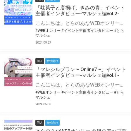
「駄菓子と唐揚げ、きみの青」イベント
主催者インタビュー-マルシェ編vol.2-
こんにちは、とらのあなWEBオンリー運営スタッフです。 新たにお届けする、イベント主催者インタビュー-マルシェ編-は、 とらのあなWEBオンリー「マルシェ」をご利用の主催様に 「マルシェ」を使ってイベントを開催した感想や心がけをお聞きする企画です。 今回は、WEBオンリー初開催「駄菓子と唐揚げ、きみの青」より、 主催のぎこ六屋様にお話を伺いました。 協力：ぎこ六屋様／イベント公式Twitter（@krkgwks） とらのあなWEBオンリー「マルシェ」とは？ WEBオンリーでリアルタイムでコミュニケーションがとれるオンライン会場です。
#WEBオンリー
#イベント主催者インタビュー
#とら
マルシェ
2024.09.27
同人
女性向け
「マレシルプラン – Online7 –」イベント
主催者インタビュー-マルシェ編vol.1-
こんにちは、とらのあなWEBオンリー運営スタッフです。 新たにお届けする、イベント主催者インタビュー-マルシェ編-は、 とらのあなWEBオンリー「マルシェ」をご利用した主催様に 「マルシェ」を使って開催した感想や心がけをお聞きする企画です。 今回は、WEBオンリー開催7回目迎えた「マレシルプラン – Online7 –」より、 主催の玉川うた様にお話を伺いました。 ▼マレシルプランのインタビュー前回記事 「イベント主催者インタビュー vol.6」はこちら 協力：玉川うた様（マレシルプラン実行委員会 代表）／イベント公式Twitter（@mallesil_plan） とらのあなWEBオンリー「マルシェ」とは？ WEBオンリーでリアルタイムでコミュニケーションがとれるオンライン会場です。
#WEBオンリー
#イベント主催者インタビュー
#とら
マルシェ
2024.05.09
同人
女性向け