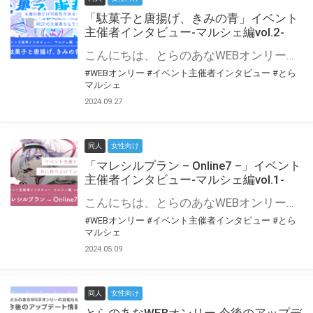
「駄菓子と唐揚げ、きみの青」イベント
主催者インタビュー-マルシェ編vol.2-
こんにちは、とらのあなWEBオンリー運営スタッフです。 新たにお届けする、イベント主催者インタビュー-マルシェ編-は、 とらのあなWEBオンリー「マルシェ」をご利用の主催様に 「マルシェ」を使ってイベントを開催した感想や心がけをお聞きする企画です。 今回は、WEBオンリー初開催「駄菓子と唐揚げ、きみの青」より、 主催のぎこ六屋様にお話を伺いました。 協力：ぎこ六屋様／イベント公式Twitter（@krkgwks） とらのあなWEBオンリー「マルシェ」とは？ WEBオンリーでリアルタイムでコミュニケーションがとれるオンライン会場です。
#WEBオンリー
#イベント主催者インタビュー
#とら
マルシェ
2024.09.27
同人
女性向け
「マレシルプラン – Online7 –」イベント
主催者インタビュー-マルシェ編vol.1-
こんにちは、とらのあなWEBオンリー運営スタッフです。 新たにお届けする、イベント主催者インタビュー-マルシェ編-は、 とらのあなWEBオンリー「マルシェ」をご利用した主催様に 「マルシェ」を使って開催した感想や心がけをお聞きする企画です。 今回は、WEBオンリー開催7回目迎えた「マレシルプラン – Online7 –」より、 主催の玉川うた様にお話を伺いました。 ▼マレシルプランのインタビュー前回記事 「イベント主催者インタビュー vol.6」はこちら 協力：玉川うた様（マレシルプラン実行委員会 代表）／イベント公式Twitter（@mallesil_plan） とらのあなWEBオンリー「マルシェ」とは？ WEBオンリーでリアルタイムでコミュニケーションがとれるオンライン会場です。
#WEBオンリー
#イベント主催者インタビュー
#とら
マルシェ
2024.05.09
同人
女性向け