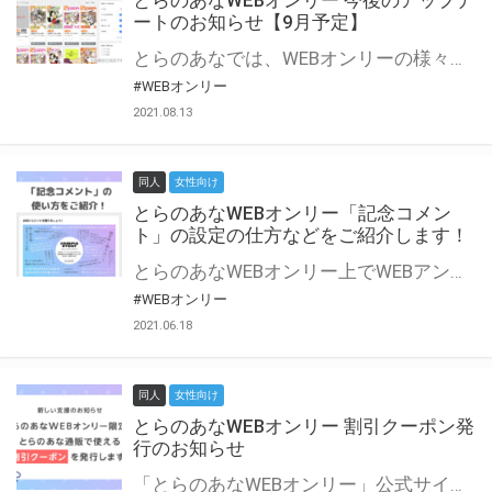
とらのあなWEBオンリー 今後のアップデ
ートのお知らせ【9月予定】
とらのあなでは、WEBオンリーの様々な支援を実施しています。 今回は2021年9月に実装を予定しているアップデート情報についてご紹介いたします。 とらのあなWEBオンリーサイトはこちら
#WEBオンリー
2021.08.13
同人
女性向け
とらのあなWEBオンリー「記念コメン
ト」の設定の仕方などをご紹介します！
とらのあなWEBオンリー上でWEBアンソロジーが作成できる「記念コメント」について、その使い方や作成手順を解説します！ 支援タイプを「サークル参加型」「サークル参加型・マルシェ(イベント会場)機能付き」でお申し込みいただいている主催者様はぜひご活用ください♪ とらのあなWEBオンリーサイトはこちら
#WEBオンリー
2021.06.18
同人
女性向け
とらのあなWEBオンリー 割引クーポン発
行のお知らせ
「とらのあなWEBオンリー」公式サイトでとらのあな通販の「割引クーポン」を配布中！ イベントごとに開催当日限定で使える割引クーポンのシリアルコードを発行します。 とらのあなWEBオンリーのページをチェックして、イベント当日にお得にお買い物を楽しみましょう♪ ※本キャンペーンは予告なく終了する場合がございます。 とらのあなWEBオンリーサイトはこちら