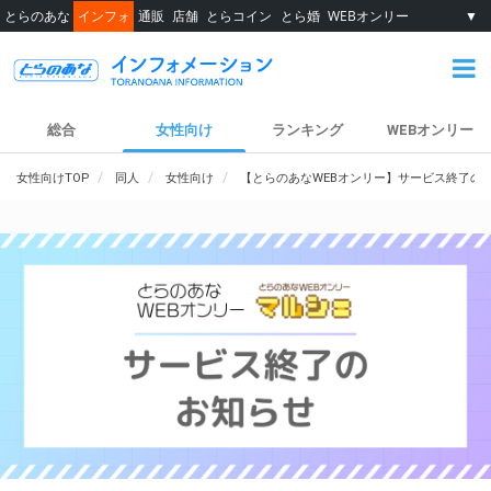
とらのあな
インフォ
通販
店舗
とらコイン
とら婚
WEBオンリー
▼
総合
女性向け
ランキング
WEBオンリー
女性向けTOP
同人
女性向け
【とらのあなWEBオンリー】サービス終了の