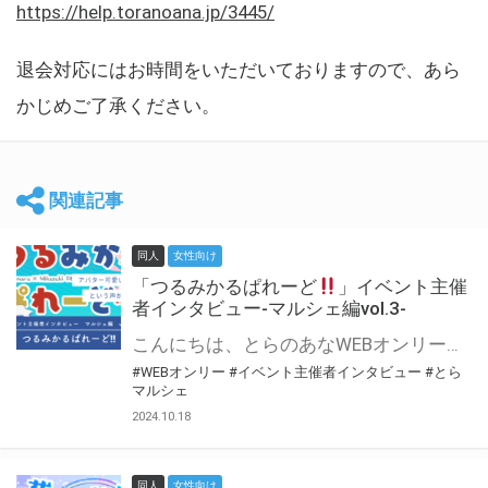
https://help.toranoana.jp/3445/
退会対応にはお時間をいただいておりますので、あら
かじめご了承ください。
関連記事
同人
女性向け
「つるみかるぱれーど
」イベント主催
者インタビュー-マルシェ編vol.3-
こんにちは、とらのあなWEBオンリー運営スタッフです。 新たにお届けする、イベント主催者インタビュー-マルシェ編-は、 とらのあなWEBオンリー「マルシェ」をご利用した主催様に 「マルシェ」を使って開催した感想や心がけをお聞きする企画です。 今回は、WEBオンリー初開催「つるみかるぱれーど
#WEBオンリー
#イベント主催者インタビュー
#とら
マルシェ
2024.10.18
同人
女性向け