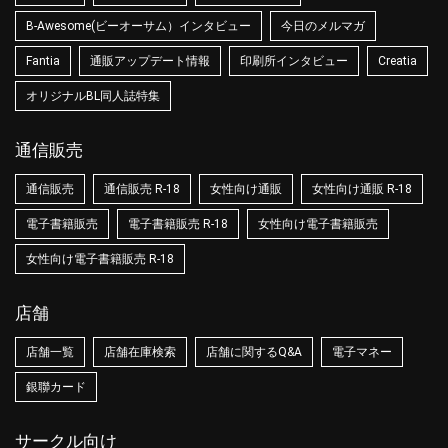
B-Awesome(ビーオーサム）インタビュー
今日のメルマガ
Fantia
通販アップデート情報
印刷所インタビュー
Creatia
オリジナルBL同人誌特集
通信販売
通信販売
通信販売 R-18
女性向け通販
女性向け通販 R-18
電子書籍販売
電子書籍販売 R-18
女性向け電子書籍販売
女性向け電子書籍販売 R-18
店舗
店舗一覧
店舗在庫検索
店舗に関するQ&A
電子マネー
銀聯カード
サークル向け