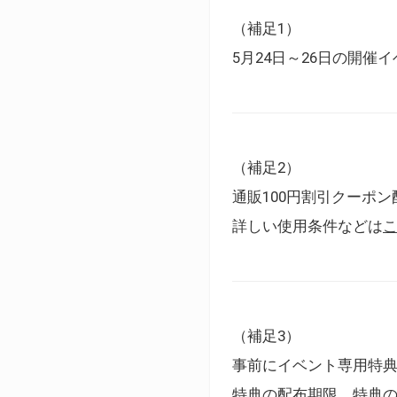
（補足1）
5月24日～26日の開
（補足2）
通販100円割引クーポン
詳しい使用条件などは
（補足3）
事前にイベント専用特
特典の配布期限、特典