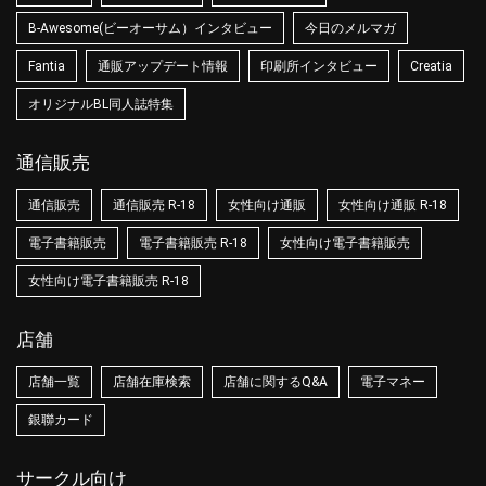
B-Awesome(ビーオーサム）インタビュー
今日のメルマガ
Fantia
通販アップデート情報
印刷所インタビュー
Creatia
オリジナルBL同人誌特集
通信販売
通信販売
通信販売 R-18
女性向け通販
女性向け通販 R-18
電子書籍販売
電子書籍販売 R-18
女性向け電子書籍販売
女性向け電子書籍販売 R-18
店舗
店舗一覧
店舗在庫検索
店舗に関するQ&A
電子マネー
銀聯カード
サークル向け