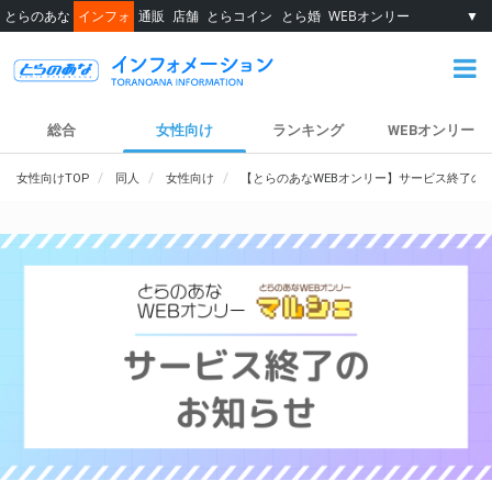
とらのあな
インフォ
通販
店舗
とらコイン
とら婚
WEBオンリー
▼
総合
女性向け
ランキング
WEBオンリー
女性向けTOP
同人
女性向け
【とらのあなWEBオンリー】サービス終了の