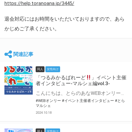
https://help.toranoana.jp/3445/
退会対応にはお時間をいただいておりますので、あら
かじめご了承ください。
関連記事
同人
女性向け
「つるみかるぱれーど
」イベント主催
者インタビュー-マルシェ編vol.3-
こんにちは、とらのあなWEBオンリー運営スタッフです。 新たにお届けする、イベント主催者インタビュー-マルシェ編-は、 とらのあなWEBオンリー「マルシェ」をご利用した主催様に 「マルシェ」を使って開催した感想や心がけをお聞きする企画です。 今回は、WEBオンリー初開催「つるみかるぱれーど
#WEBオンリー
#イベント主催者インタビュー
#とら
マルシェ
2024.10.18
同人
女性向け