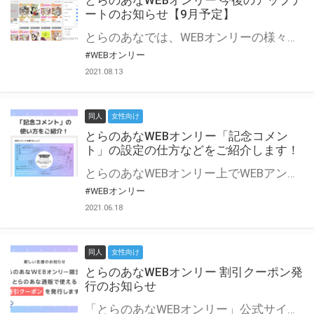
とらのあなWEBオンリー 今後のアップデ
ートのお知らせ【9月予定】
とらのあなでは、WEBオンリーの様々な支援を実施しています。 今回は2021年9月に実装を予定しているアップデート情報についてご紹介いたします。 とらのあなWEBオンリーサイトはこちら
#WEBオンリー
2021.08.13
同人
女性向け
とらのあなWEBオンリー「記念コメン
ト」の設定の仕方などをご紹介します！
とらのあなWEBオンリー上でWEBアンソロジーが作成できる「記念コメント」について、その使い方や作成手順を解説します！ 支援タイプを「サークル参加型」「サークル参加型・マルシェ(イベント会場)機能付き」でお申し込みいただいている主催者様はぜひご活用ください♪ とらのあなWEBオンリーサイトはこちら
#WEBオンリー
2021.06.18
同人
女性向け
とらのあなWEBオンリー 割引クーポン発
行のお知らせ
「とらのあなWEBオンリー」公式サイトでとらのあな通販の「割引クーポン」を配布中！ イベントごとに開催当日限定で使える割引クーポンのシリアルコードを発行します。 とらのあなWEBオンリーのページをチェックして、イベント当日にお得にお買い物を楽しみましょう♪ ※本キャンペーンは予告なく終了する場合がございます。 とらのあなWEBオンリーサイトはこちら