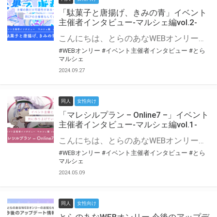
「駄菓子と唐揚げ、きみの青」イベント
主催者インタビュー-マルシェ編vol.2-
こんにちは、とらのあなWEBオンリー運営スタッフです。 新たにお届けする、イベント主催者インタビュー-マルシェ編-は、 とらのあなWEBオンリー「マルシェ」をご利用の主催様に 「マルシェ」を使ってイベントを開催した感想や心がけをお聞きする企画です。 今回は、WEBオンリー初開催「駄菓子と唐揚げ、きみの青」より、 主催のぎこ六屋様にお話を伺いました。 協力：ぎこ六屋様／イベント公式Twitter（@krkgwks） とらのあなWEBオンリー「マルシェ」とは？ WEBオンリーでリアルタイムでコミュニケーションがとれるオンライン会場です。
#WEBオンリー
#イベント主催者インタビュー
#とら
マルシェ
2024.09.27
同人
女性向け
「マレシルプラン – Online7 –」イベント
主催者インタビュー-マルシェ編vol.1-
こんにちは、とらのあなWEBオンリー運営スタッフです。 新たにお届けする、イベント主催者インタビュー-マルシェ編-は、 とらのあなWEBオンリー「マルシェ」をご利用した主催様に 「マルシェ」を使って開催した感想や心がけをお聞きする企画です。 今回は、WEBオンリー開催7回目迎えた「マレシルプラン – Online7 –」より、 主催の玉川うた様にお話を伺いました。 ▼マレシルプランのインタビュー前回記事 「イベント主催者インタビュー vol.6」はこちら 協力：玉川うた様（マレシルプラン実行委員会 代表）／イベント公式Twitter（@mallesil_plan） とらのあなWEBオンリー「マルシェ」とは？ WEBオンリーでリアルタイムでコミュニケーションがとれるオンライン会場です。
#WEBオンリー
#イベント主催者インタビュー
#とら
マルシェ
2024.05.09
同人
女性向け