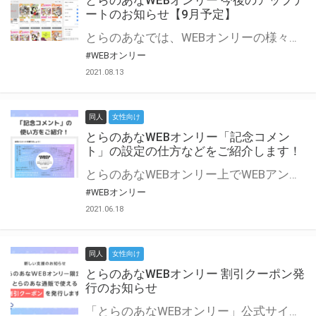
とらのあなWEBオンリー 今後のアップデ
ートのお知らせ【9月予定】
とらのあなでは、WEBオンリーの様々な支援を実施しています。 今回は2021年9月に実装を予定しているアップデート情報についてご紹介いたします。 とらのあなWEBオンリーサイトはこちら
#WEBオンリー
2021.08.13
同人
女性向け
とらのあなWEBオンリー「記念コメン
ト」の設定の仕方などをご紹介します！
とらのあなWEBオンリー上でWEBアンソロジーが作成できる「記念コメント」について、その使い方や作成手順を解説します！ 支援タイプを「サークル参加型」「サークル参加型・マルシェ(イベント会場)機能付き」でお申し込みいただいている主催者様はぜひご活用ください♪ とらのあなWEBオンリーサイトはこちら
#WEBオンリー
2021.06.18
同人
女性向け
とらのあなWEBオンリー 割引クーポン発
行のお知らせ
「とらのあなWEBオンリー」公式サイトでとらのあな通販の「割引クーポン」を配布中！ イベントごとに開催当日限定で使える割引クーポンのシリアルコードを発行します。 とらのあなWEBオンリーのページをチェックして、イベント当日にお得にお買い物を楽しみましょう♪ ※本キャンペーンは予告なく終了する場合がございます。 とらのあなWEBオンリーサイトはこちら