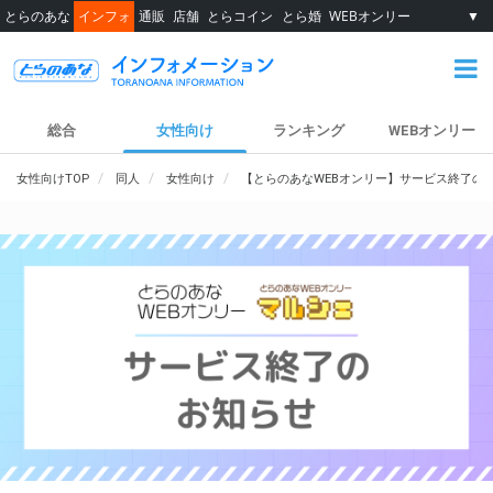
とらのあな
インフォ
通販
店舗
とらコイン
とら婚
WEBオンリー
▼
総合
女性向け
ランキング
WEBオンリー
女性向けTOP
同人
女性向け
【とらのあなWEBオンリー】サービス終了の