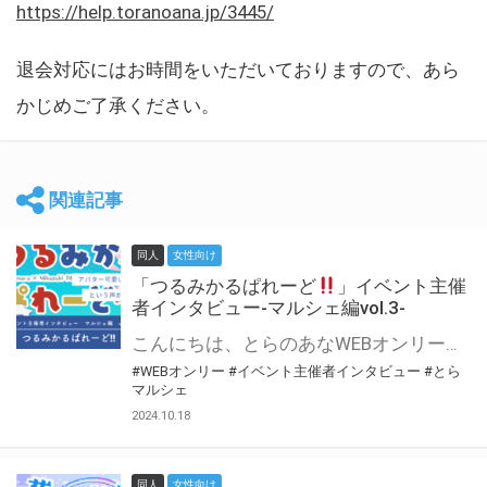
https://help.toranoana.jp/3445/
退会対応にはお時間をいただいておりますので、あら
かじめご了承ください。
関連記事
同人
女性向け
「つるみかるぱれーど
」イベント主催
者インタビュー-マルシェ編vol.3-
こんにちは、とらのあなWEBオンリー運営スタッフです。 新たにお届けする、イベント主催者インタビュー-マルシェ編-は、 とらのあなWEBオンリー「マルシェ」をご利用した主催様に 「マルシェ」を使って開催した感想や心がけをお聞きする企画です。 今回は、WEBオンリー初開催「つるみかるぱれーど
#WEBオンリー
#イベント主催者インタビュー
#とら
マルシェ
2024.10.18
同人
女性向け