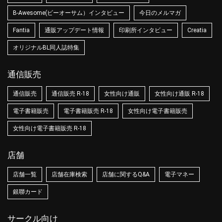
B-Awesome(ビーオーサム）インタビュー
今日のメルマガ
Fantia
通販アップデート情報
印刷所インタビュー
Creatia
オリジナルBL同人誌特集
通信販売
通信販売
通信販売 R-18
女性向け通販
女性向け通販 R-18
電子書籍販売
電子書籍販売 R-18
女性向け電子書籍販売
女性向け電子書籍販売 R-18
店舗
店舗一覧
店舗在庫検索
店舗に関するQ&A
電子マネー
銀聯カード
サークル向け