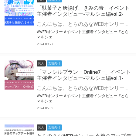
「駄菓子と唐揚げ、きみの青」イベント
主催者インタビュー-マルシェ編vol.2-
こんにちは、とらのあなWEBオンリー運営スタッフです。 新たにお届けする、イベント主催者インタビュー-マルシェ編-は、 とらのあなWEBオンリー「マルシェ」をご利用の主催様に 「マルシェ」を使ってイベントを開催した感想や心がけをお聞きする企画です。 今回は、WEBオンリー初開催「駄菓子と唐揚げ、きみの青」より、 主催のぎこ六屋様にお話を伺いました。 協力：ぎこ六屋様／イベント公式Twitter（@krkgwks） とらのあなWEBオンリー「マルシェ」とは？ WEBオンリーでリアルタイムでコミュニケーションがとれるオンライン会場です。
#WEBオンリー
#イベント主催者インタビュー
#とら
マルシェ
2024.09.27
同人
女性向け
「マレシルプラン – Online7 –」イベント
主催者インタビュー-マルシェ編vol.1-
こんにちは、とらのあなWEBオンリー運営スタッフです。 新たにお届けする、イベント主催者インタビュー-マルシェ編-は、 とらのあなWEBオンリー「マルシェ」をご利用した主催様に 「マルシェ」を使って開催した感想や心がけをお聞きする企画です。 今回は、WEBオンリー開催7回目迎えた「マレシルプラン – Online7 –」より、 主催の玉川うた様にお話を伺いました。 ▼マレシルプランのインタビュー前回記事 「イベント主催者インタビュー vol.6」はこちら 協力：玉川うた様（マレシルプラン実行委員会 代表）／イベント公式Twitter（@mallesil_plan） とらのあなWEBオンリー「マルシェ」とは？ WEBオンリーでリアルタイムでコミュニケーションがとれるオンライン会場です。
#WEBオンリー
#イベント主催者インタビュー
#とら
マルシェ
2024.05.09
同人
女性向け