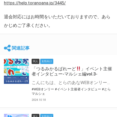
https://help.toranoana.jp/3445/
退会対応にはお時間をいただいておりますので、あら
かじめご了承ください。
関連記事
同人
女性向け
「つるみかるぱれーど
」イベント主催
者インタビュー-マルシェ編vol.3-
こんにちは、とらのあなWEBオンリー運営スタッフです。 新たにお届けする、イベント主催者インタビュー-マルシェ編-は、 とらのあなWEBオンリー「マルシェ」をご利用した主催様に 「マルシェ」を使って開催した感想や心がけをお聞きする企画です。 今回は、WEBオンリー初開催「つるみかるぱれーど
#WEBオンリー
#イベント主催者インタビュー
#とら
マルシェ
2024.10.18
同人
女性向け