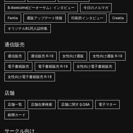
B-Awesome(ビーオーサム）インタビュー
今日のメルマガ
Fantia
通販アップデート情報
印刷所インタビュー
Creatia
オリジナルBL同人誌特集
通信販売
通信販売
通信販売 R-18
女性向け通販
女性向け通販 R-18
電子書籍販売
電子書籍販売 R-18
女性向け電子書籍販売
女性向け電子書籍販売 R-18
店舗
店舗一覧
店舗在庫検索
店舗に関するQ&A
電子マネー
銀聯カード
サークル向け