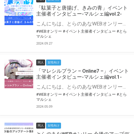
「駄菓子と唐揚げ、きみの青」イベント
主催者インタビュー-マルシェ編vol.2-
こんにちは、とらのあなWEBオンリー運営スタッフです。 新たにお届けする、イベント主催者インタビュー-マルシェ編-は、 とらのあなWEBオンリー「マルシェ」をご利用の主催様に 「マルシェ」を使ってイベントを開催した感想や心がけをお聞きする企画です。 今回は、WEBオンリー初開催「駄菓子と唐揚げ、きみの青」より、 主催のぎこ六屋様にお話を伺いました。 協力：ぎこ六屋様／イベント公式Twitter（@krkgwks） とらのあなWEBオンリー「マルシェ」とは？ WEBオンリーでリアルタイムでコミュニケーションがとれるオンライン会場です。
#WEBオンリー
#イベント主催者インタビュー
#とら
マルシェ
2024.09.27
同人
女性向け
「マレシルプラン – Online7 –」イベント
主催者インタビュー-マルシェ編vol.1-
こんにちは、とらのあなWEBオンリー運営スタッフです。 新たにお届けする、イベント主催者インタビュー-マルシェ編-は、 とらのあなWEBオンリー「マルシェ」をご利用した主催様に 「マルシェ」を使って開催した感想や心がけをお聞きする企画です。 今回は、WEBオンリー開催7回目迎えた「マレシルプラン – Online7 –」より、 主催の玉川うた様にお話を伺いました。 ▼マレシルプランのインタビュー前回記事 「イベント主催者インタビュー vol.6」はこちら 協力：玉川うた様（マレシルプラン実行委員会 代表）／イベント公式Twitter（@mallesil_plan） とらのあなWEBオンリー「マルシェ」とは？ WEBオンリーでリアルタイムでコミュニケーションがとれるオンライン会場です。
#WEBオンリー
#イベント主催者インタビュー
#とら
マルシェ
2024.05.09
同人
女性向け