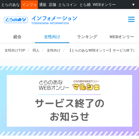
とらのあな
インフォ
通販
店舗
とらコイン
とら婚
WEBオンリー
▼
総合
女性向け
ランキング
WEBオンリー
女性向けTOP
同人
女性向け
【とらのあなWEBオンリー】サービス終了の