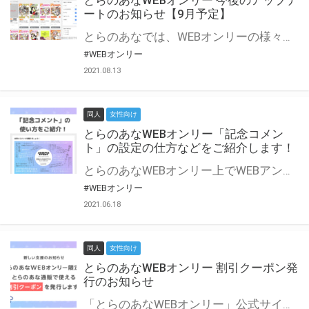
とらのあなWEBオンリー 今後のアップデ
ートのお知らせ【9月予定】
とらのあなでは、WEBオンリーの様々な支援を実施しています。 今回は2021年9月に実装を予定しているアップデート情報についてご紹介いたします。 とらのあなWEBオンリーサイトはこちら
#WEBオンリー
2021.08.13
同人
女性向け
とらのあなWEBオンリー「記念コメン
ト」の設定の仕方などをご紹介します！
とらのあなWEBオンリー上でWEBアンソロジーが作成できる「記念コメント」について、その使い方や作成手順を解説します！ 支援タイプを「サークル参加型」「サークル参加型・マルシェ(イベント会場)機能付き」でお申し込みいただいている主催者様はぜひご活用ください♪ とらのあなWEBオンリーサイトはこちら
#WEBオンリー
2021.06.18
同人
女性向け
とらのあなWEBオンリー 割引クーポン発
行のお知らせ
「とらのあなWEBオンリー」公式サイトでとらのあな通販の「割引クーポン」を配布中！ イベントごとに開催当日限定で使える割引クーポンのシリアルコードを発行します。 とらのあなWEBオンリーのページをチェックして、イベント当日にお得にお買い物を楽しみましょう♪ ※本キャンペーンは予告なく終了する場合がございます。 とらのあなWEBオンリーサイトはこちら