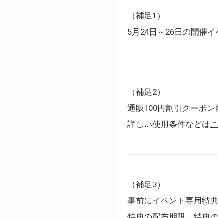
（補足1）
5月24日～26日の開
（補足2）
通販100円割引クーポン
詳しい使用条件などは
（補足3）
事前にイベント専用特
特典の配布期限、特典