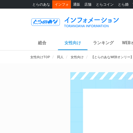
とらのあな
インフォ
通販
店舗
とらコイン
とら婚
総合
女性向け
ランキング
WEB
女性向けTOP
同人
女性向け
【とらのあなWEBオンリー