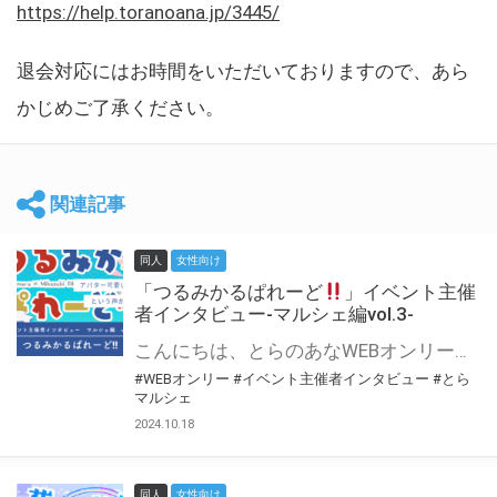
https://help.toranoana.jp/3445/
退会対応にはお時間をいただいておりますので、あら
かじめご了承ください。
関連記事
同人
女性向け
「つるみかるぱれーど
」イベント主催
者インタビュー-マルシェ編vol.3-
こんにちは、とらのあなWEBオンリー運営スタッフです。 新たにお届けする、イベント主催者インタビュー-マルシェ編-は、 とらのあなWEBオンリー「マルシェ」をご利用した主催様に 「マルシェ」を使って開催した感想や心がけをお聞きする企画です。 今回は、WEBオンリー初開催「つるみかるぱれーど
#WEBオンリー
#イベント主催者インタビュー
#とら
マルシェ
2024.10.18
同人
女性向け