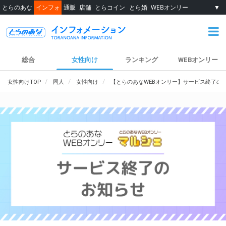
とらのあな
インフォ
通販
店舗
とらコイン
とら婚
WEBオンリー
▼
総合
女性向け
ランキング
WEBオンリー
女性向けTOP
同人
女性向け
【とらのあなWEBオンリー】サービス終了の