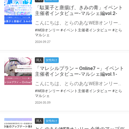
「駄菓子と唐揚げ、きみの青」イベント
主催者インタビュー-マルシェ編vol.2-
こんにちは、とらのあなWEBオンリー運営スタッフです。 新たにお届けする、イベント主催者インタビュー-マルシェ編-は、 とらのあなWEBオンリー「マルシェ」をご利用の主催様に 「マルシェ」を使ってイベントを開催した感想や心がけをお聞きする企画です。 今回は、WEBオンリー初開催「駄菓子と唐揚げ、きみの青」より、 主催のぎこ六屋様にお話を伺いました。 協力：ぎこ六屋様／イベント公式Twitter（@krkgwks） とらのあなWEBオンリー「マルシェ」とは？ WEBオンリーでリアルタイムでコミュニケーションがとれるオンライン会場です。
#WEBオンリー
#イベント主催者インタビュー
#とら
マルシェ
2024.09.27
同人
女性向け
「マレシルプラン – Online7 –」イベント
主催者インタビュー-マルシェ編vol.1-
こんにちは、とらのあなWEBオンリー運営スタッフです。 新たにお届けする、イベント主催者インタビュー-マルシェ編-は、 とらのあなWEBオンリー「マルシェ」をご利用した主催様に 「マルシェ」を使って開催した感想や心がけをお聞きする企画です。 今回は、WEBオンリー開催7回目迎えた「マレシルプラン – Online7 –」より、 主催の玉川うた様にお話を伺いました。 ▼マレシルプランのインタビュー前回記事 「イベント主催者インタビュー vol.6」はこちら 協力：玉川うた様（マレシルプラン実行委員会 代表）／イベント公式Twitter（@mallesil_plan） とらのあなWEBオンリー「マルシェ」とは？ WEBオンリーでリアルタイムでコミュニケーションがとれるオンライン会場です。
#WEBオンリー
#イベント主催者インタビュー
#とら
マルシェ
2024.05.09
同人
女性向け