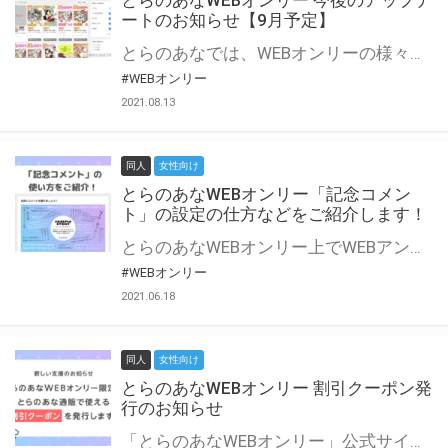
とらのあなWEBオンリー 今後のアップデ
ートのお知らせ【9月予定】
とらのあなでは、WEBオンリーの様々な支援を実施しています。 今回は2021年9月に実装を予定しているアップデート情報についてご紹介いたします。 とらのあなWEBオンリーサイトはこちら
#WEBオンリー
2021.08.13
同人
女性向け
とらのあなWEBオンリー「記念コメン
ト」の設定の仕方などをご紹介します！
とらのあなWEBオンリー上でWEBアンソロジーが作成できる「記念コメント」について、その使い方や作成手順を解説します！ 支援タイプを「サークル参加型」「サークル参加型・マルシェ(イベント会場)機能付き」でお申し込みいただいている主催者様はぜひご活用ください♪ とらのあなWEBオンリーサイトはこちら
#WEBオンリー
2021.06.18
同人
女性向け
とらのあなWEBオンリー 割引クーポン発
行のお知らせ
「とらのあなWEBオンリー」公式サイトでとらのあな通販の「割引クーポン」を配布中！ イベントごとに開催当日限定で使える割引クーポンのシリアルコードを発行します。 とらのあなWEBオンリーのページをチェックして、イベント当日にお得にお買い物を楽しみましょう♪ ※本キャンペーンは予告なく終了する場合がございます。 とらのあなWEBオンリーサイトはこちら