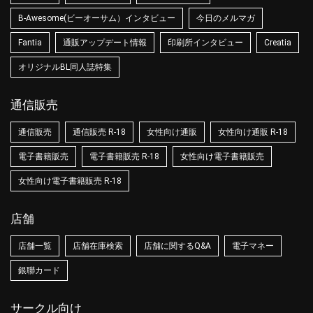
B-Awesome(ビーオーサム）インタビュー
今日のメルマガ
Fantia
通販アップデート情報
印刷所インタビュー
Creatia
オリジナルBL同人誌特集
通信販売
通信販売
通信販売 R-18
女性向け通販
女性向け通販 R-18
電子書籍販売
電子書籍販売 R-18
女性向け電子書籍販売
女性向け電子書籍販売 R-18
店舗
店舗一覧
店舗在庫検索
店舗に関するQ&A
電子マネー
銀聯カード
サークル向け