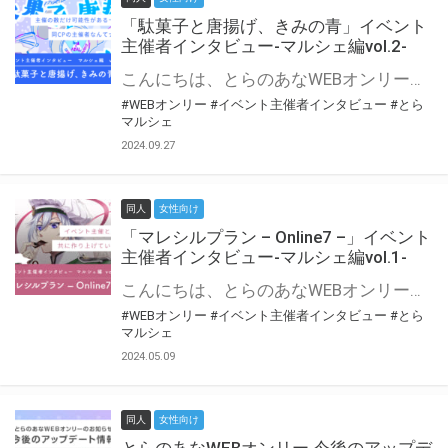
「駄菓子と唐揚げ、きみの青」イベント
主催者インタビュー-マルシェ編vol.2-
こんにちは、とらのあなWEBオンリー運営スタッフです。 新たにお届けする、イベント主催者インタビュー-マルシェ編-は、 とらのあなWEBオンリー「マルシェ」をご利用の主催様に 「マルシェ」を使ってイベントを開催した感想や心がけをお聞きする企画です。 今回は、WEBオンリー初開催「駄菓子と唐揚げ、きみの青」より、 主催のぎこ六屋様にお話を伺いました。 協力：ぎこ六屋様／イベント公式Twitter（@krkgwks） とらのあなWEBオンリー「マルシェ」とは？ WEBオンリーでリアルタイムでコミュニケーションがとれるオンライン会場です。
#WEBオンリー
#イベント主催者インタビュー
#とら
マルシェ
2024.09.27
同人
女性向け
「マレシルプラン – Online7 –」イベント
主催者インタビュー-マルシェ編vol.1-
こんにちは、とらのあなWEBオンリー運営スタッフです。 新たにお届けする、イベント主催者インタビュー-マルシェ編-は、 とらのあなWEBオンリー「マルシェ」をご利用した主催様に 「マルシェ」を使って開催した感想や心がけをお聞きする企画です。 今回は、WEBオンリー開催7回目迎えた「マレシルプラン – Online7 –」より、 主催の玉川うた様にお話を伺いました。 ▼マレシルプランのインタビュー前回記事 「イベント主催者インタビュー vol.6」はこちら 協力：玉川うた様（マレシルプラン実行委員会 代表）／イベント公式Twitter（@mallesil_plan） とらのあなWEBオンリー「マルシェ」とは？ WEBオンリーでリアルタイムでコミュニケーションがとれるオンライン会場です。
#WEBオンリー
#イベント主催者インタビュー
#とら
マルシェ
2024.05.09
同人
女性向け