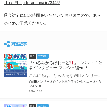
https://help.toranoana.jp/3445/
退会対応にはお時間をいただいておりますので、あら
かじめご了承ください。
関連記事
同人
女性向け
「つるみかるぱれーど
」イベント主催
者インタビュー-マルシェ編vol.3-
こんにちは、とらのあなWEBオンリー運営スタッフです。 新たにお届けする、イベント主催者インタビュー-マルシェ編-は、 とらのあなWEBオンリー「マルシェ」をご利用した主催様に 「マルシェ」を使って開催した感想や心がけをお聞きする企画です。 今回は、WEBオンリー初開催「つるみかるぱれーど
#WEBオンリー
#イベント主催者インタビュー
#とら
マルシェ
2024.10.18
同人
女性向け