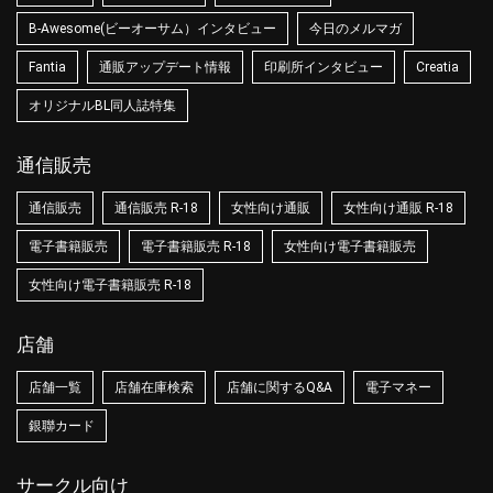
B-Awesome(ビーオーサム）インタビュー
今日のメルマガ
Fantia
通販アップデート情報
印刷所インタビュー
Creatia
オリジナルBL同人誌特集
通信販売
通信販売
通信販売 R-18
女性向け通販
女性向け通販 R-18
電子書籍販売
電子書籍販売 R-18
女性向け電子書籍販売
女性向け電子書籍販売 R-18
店舗
店舗一覧
店舗在庫検索
店舗に関するQ&A
電子マネー
銀聯カード
サークル向け