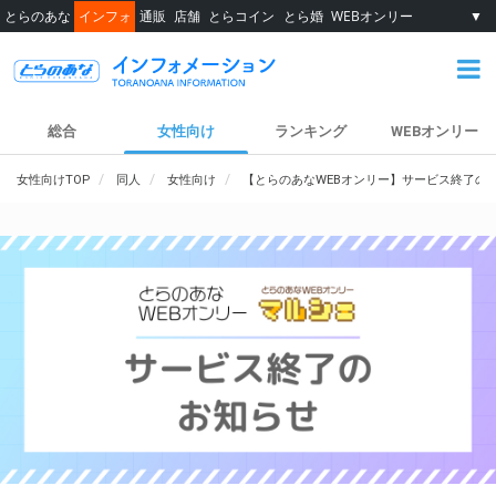
とらのあな
インフォ
通販
店舗
とらコイン
とら婚
WEBオンリー
▼
総合
女性向け
ランキング
WEBオンリー
女性向けTOP
同人
女性向け
【とらのあなWEBオンリー】サービス終了の