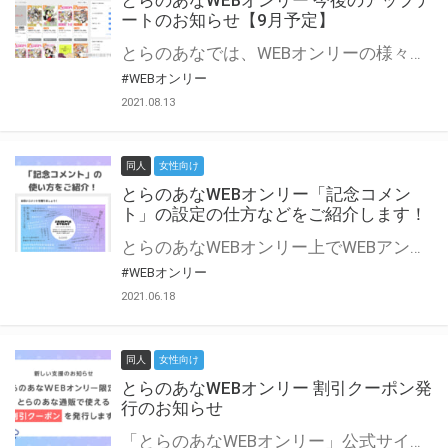
とらのあなWEBオンリー 今後のアップデ
ートのお知らせ【9月予定】
とらのあなでは、WEBオンリーの様々な支援を実施しています。 今回は2021年9月に実装を予定しているアップデート情報についてご紹介いたします。 とらのあなWEBオンリーサイトはこちら
#WEBオンリー
2021.08.13
同人
女性向け
とらのあなWEBオンリー「記念コメン
ト」の設定の仕方などをご紹介します！
とらのあなWEBオンリー上でWEBアンソロジーが作成できる「記念コメント」について、その使い方や作成手順を解説します！ 支援タイプを「サークル参加型」「サークル参加型・マルシェ(イベント会場)機能付き」でお申し込みいただいている主催者様はぜひご活用ください♪ とらのあなWEBオンリーサイトはこちら
#WEBオンリー
2021.06.18
同人
女性向け
とらのあなWEBオンリー 割引クーポン発
行のお知らせ
「とらのあなWEBオンリー」公式サイトでとらのあな通販の「割引クーポン」を配布中！ イベントごとに開催当日限定で使える割引クーポンのシリアルコードを発行します。 とらのあなWEBオンリーのページをチェックして、イベント当日にお得にお買い物を楽しみましょう♪ ※本キャンペーンは予告なく終了する場合がございます。 とらのあなWEBオンリーサイトはこちら