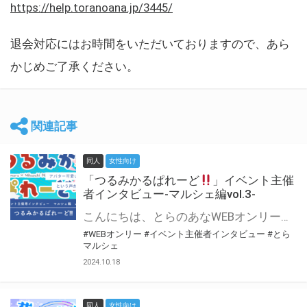
https://help.toranoana.jp/3445/
退会対応にはお時間をいただいておりますので、あら
かじめご了承ください。
関連記事
同人
女性向け
「つるみかるぱれーど
」イベント主催
者インタビュー-マルシェ編vol.3-
こんにちは、とらのあなWEBオンリー運営スタッフです。 新たにお届けする、イベント主催者インタビュー-マルシェ編-は、 とらのあなWEBオンリー「マルシェ」をご利用した主催様に 「マルシェ」を使って開催した感想や心がけをお聞きする企画です。 今回は、WEBオンリー初開催「つるみかるぱれーど
#WEBオンリー
#イベント主催者インタビュー
#とら
マルシェ
2024.10.18
同人
女性向け