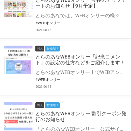
とらのあなWEBオンリー 今後のアップデ
ートのお知らせ【9月予定】
とらのあなでは、WEBオンリーの様々な支援を実施しています。 今回は2021年9月に実装を予定しているアップデート情報についてご紹介いたします。 とらのあなWEBオンリーサイトはこちら
#WEBオンリー
2021.08.13
同人
女性向け
とらのあなWEBオンリー「記念コメン
ト」の設定の仕方などをご紹介します！
とらのあなWEBオンリー上でWEBアンソロジーが作成できる「記念コメント」について、その使い方や作成手順を解説します！ 支援タイプを「サークル参加型」「サークル参加型・マルシェ(イベント会場)機能付き」でお申し込みいただいている主催者様はぜひご活用ください♪ とらのあなWEBオンリーサイトはこちら
#WEBオンリー
2021.06.18
同人
女性向け
とらのあなWEBオンリー 割引クーポン発
行のお知らせ
「とらのあなWEBオンリー」公式サイトでとらのあな通販の「割引クーポン」を配布中！ イベントごとに開催当日限定で使える割引クーポンのシリアルコードを発行します。 とらのあなWEBオンリーのページをチェックして、イベント当日にお得にお買い物を楽しみましょう♪ ※本キャンペーンは予告なく終了する場合がございます。 とらのあなWEBオンリーサイトはこちら