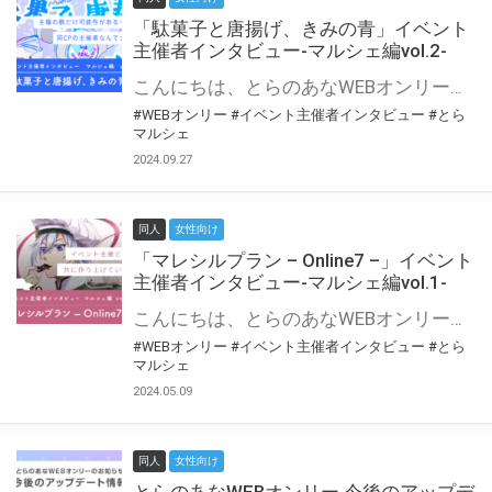
「駄菓子と唐揚げ、きみの青」イベント
主催者インタビュー-マルシェ編vol.2-
こんにちは、とらのあなWEBオンリー運営スタッフです。 新たにお届けする、イベント主催者インタビュー-マルシェ編-は、 とらのあなWEBオンリー「マルシェ」をご利用の主催様に 「マルシェ」を使ってイベントを開催した感想や心がけをお聞きする企画です。 今回は、WEBオンリー初開催「駄菓子と唐揚げ、きみの青」より、 主催のぎこ六屋様にお話を伺いました。 協力：ぎこ六屋様／イベント公式Twitter（@krkgwks） とらのあなWEBオンリー「マルシェ」とは？ WEBオンリーでリアルタイムでコミュニケーションがとれるオンライン会場です。
#WEBオンリー
#イベント主催者インタビュー
#とら
マルシェ
2024.09.27
同人
女性向け
「マレシルプラン – Online7 –」イベント
主催者インタビュー-マルシェ編vol.1-
こんにちは、とらのあなWEBオンリー運営スタッフです。 新たにお届けする、イベント主催者インタビュー-マルシェ編-は、 とらのあなWEBオンリー「マルシェ」をご利用した主催様に 「マルシェ」を使って開催した感想や心がけをお聞きする企画です。 今回は、WEBオンリー開催7回目迎えた「マレシルプラン – Online7 –」より、 主催の玉川うた様にお話を伺いました。 ▼マレシルプランのインタビュー前回記事 「イベント主催者インタビュー vol.6」はこちら 協力：玉川うた様（マレシルプラン実行委員会 代表）／イベント公式Twitter（@mallesil_plan） とらのあなWEBオンリー「マルシェ」とは？ WEBオンリーでリアルタイムでコミュニケーションがとれるオンライン会場です。
#WEBオンリー
#イベント主催者インタビュー
#とら
マルシェ
2024.05.09
同人
女性向け