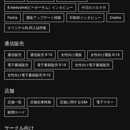
B-Awesome(ビーオーサム）インタビュー
今日のメルマガ
Fantia
通販アップデート情報
印刷所インタビュー
Creatia
オリジナルBL同人誌特集
通信販売
通信販売
通信販売 R-18
女性向け通販
女性向け通販 R-18
電子書籍販売
電子書籍販売 R-18
女性向け電子書籍販売
女性向け電子書籍販売 R-18
店舗
店舗一覧
店舗在庫検索
店舗に関するQ&A
電子マネー
銀聯カード
サークル向け