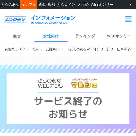
とらのあな
インフォ
通販
店舗
とらコイン
とら婚
WEBオンリー
▼
総合
女性向け
ランキング
WEBオンリー
女性向けTOP
同人
女性向け
【とらのあなWEBオンリー】サービス終了の