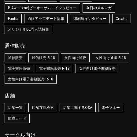
B-Awesome(ビーオーサム）インタビュー
今日のメルマガ
Fantia
通販アップデート情報
印刷所インタビュー
Creatia
オリジナルBL同人誌特集
通信販売
通信販売
通信販売 R-18
女性向け通販
女性向け通販 R-18
電子書籍販売
電子書籍販売 R-18
女性向け電子書籍販売
女性向け電子書籍販売 R-18
店舗
店舗一覧
店舗在庫検索
店舗に関するQ&A
電子マネー
銀聯カード
サークル向け