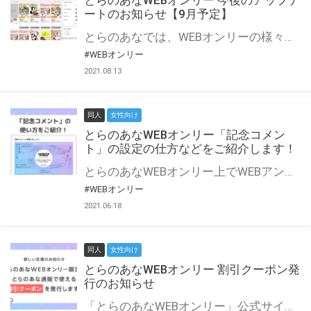
とらのあなWEBオンリー 今後のアップデ
ートのお知らせ【9月予定】
とらのあなでは、WEBオンリーの様々な支援を実施しています。 今回は2021年9月に実装を予定しているアップデート情報についてご紹介いたします。 とらのあなWEBオンリーサイトはこちら
#WEBオンリー
2021.08.13
同人
女性向け
とらのあなWEBオンリー「記念コメン
ト」の設定の仕方などをご紹介します！
とらのあなWEBオンリー上でWEBアンソロジーが作成できる「記念コメント」について、その使い方や作成手順を解説します！ 支援タイプを「サークル参加型」「サークル参加型・マルシェ(イベント会場)機能付き」でお申し込みいただいている主催者様はぜひご活用ください♪ とらのあなWEBオンリーサイトはこちら
#WEBオンリー
2021.06.18
同人
女性向け
とらのあなWEBオンリー 割引クーポン発
行のお知らせ
「とらのあなWEBオンリー」公式サイトでとらのあな通販の「割引クーポン」を配布中！ イベントごとに開催当日限定で使える割引クーポンのシリアルコードを発行します。 とらのあなWEBオンリーのページをチェックして、イベント当日にお得にお買い物を楽しみましょう♪ ※本キャンペーンは予告なく終了する場合がございます。 とらのあなWEBオンリーサイトはこちら