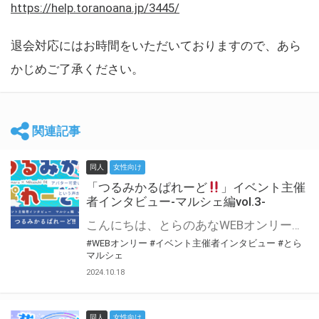
https://help.toranoana.jp/3445/
退会対応にはお時間をいただいておりますので、あら
かじめご了承ください。
関連記事
同人
女性向け
「つるみかるぱれーど
」イベント主催
者インタビュー-マルシェ編vol.3-
こんにちは、とらのあなWEBオンリー運営スタッフです。 新たにお届けする、イベント主催者インタビュー-マルシェ編-は、 とらのあなWEBオンリー「マルシェ」をご利用した主催様に 「マルシェ」を使って開催した感想や心がけをお聞きする企画です。 今回は、WEBオンリー初開催「つるみかるぱれーど
#WEBオンリー
#イベント主催者インタビュー
#とら
マルシェ
2024.10.18
同人
女性向け