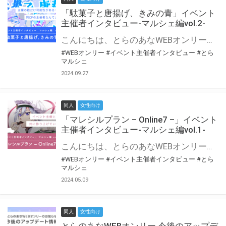
「駄菓子と唐揚げ、きみの青」イベント
主催者インタビュー-マルシェ編vol.2-
こんにちは、とらのあなWEBオンリー運営スタッフです。 新たにお届けする、イベント主催者インタビュー-マルシェ編-は、 とらのあなWEBオンリー「マルシェ」をご利用の主催様に 「マルシェ」を使ってイベントを開催した感想や心がけをお聞きする企画です。 今回は、WEBオンリー初開催「駄菓子と唐揚げ、きみの青」より、 主催のぎこ六屋様にお話を伺いました。 協力：ぎこ六屋様／イベント公式Twitter（@krkgwks） とらのあなWEBオンリー「マルシェ」とは？ WEBオンリーでリアルタイムでコミュニケーションがとれるオンライン会場です。
#WEBオンリー
#イベント主催者インタビュー
#とら
マルシェ
2024.09.27
同人
女性向け
「マレシルプラン – Online7 –」イベント
主催者インタビュー-マルシェ編vol.1-
こんにちは、とらのあなWEBオンリー運営スタッフです。 新たにお届けする、イベント主催者インタビュー-マルシェ編-は、 とらのあなWEBオンリー「マルシェ」をご利用した主催様に 「マルシェ」を使って開催した感想や心がけをお聞きする企画です。 今回は、WEBオンリー開催7回目迎えた「マレシルプラン – Online7 –」より、 主催の玉川うた様にお話を伺いました。 ▼マレシルプランのインタビュー前回記事 「イベント主催者インタビュー vol.6」はこちら 協力：玉川うた様（マレシルプラン実行委員会 代表）／イベント公式Twitter（@mallesil_plan） とらのあなWEBオンリー「マルシェ」とは？ WEBオンリーでリアルタイムでコミュニケーションがとれるオンライン会場です。
#WEBオンリー
#イベント主催者インタビュー
#とら
マルシェ
2024.05.09
同人
女性向け