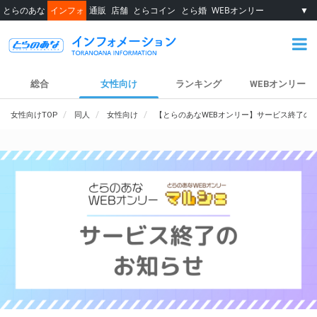
とらのあな
インフォ
通販
店舗
とらコイン
とら婚
WEBオンリー
▼
総合
女性向け
ランキング
WEBオンリー
女性向けTOP
同人
女性向け
【とらのあなWEBオンリー】サービス終了の