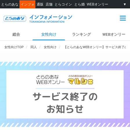
とらのあな
インフォ
通販
店舗
とらコイン
とら婚
WEBオンリー
▼
総合
女性向け
ランキング
WEBオンリー
女性向けTOP
同人
女性向け
【とらのあなWEBオンリー】サービス終了の