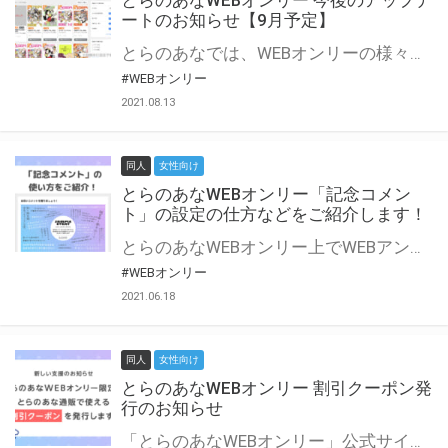
とらのあなWEBオンリー 今後のアップデ
ートのお知らせ【9月予定】
とらのあなでは、WEBオンリーの様々な支援を実施しています。 今回は2021年9月に実装を予定しているアップデート情報についてご紹介いたします。 とらのあなWEBオンリーサイトはこちら
#WEBオンリー
2021.08.13
同人
女性向け
とらのあなWEBオンリー「記念コメン
ト」の設定の仕方などをご紹介します！
とらのあなWEBオンリー上でWEBアンソロジーが作成できる「記念コメント」について、その使い方や作成手順を解説します！ 支援タイプを「サークル参加型」「サークル参加型・マルシェ(イベント会場)機能付き」でお申し込みいただいている主催者様はぜひご活用ください♪ とらのあなWEBオンリーサイトはこちら
#WEBオンリー
2021.06.18
同人
女性向け
とらのあなWEBオンリー 割引クーポン発
行のお知らせ
「とらのあなWEBオンリー」公式サイトでとらのあな通販の「割引クーポン」を配布中！ イベントごとに開催当日限定で使える割引クーポンのシリアルコードを発行します。 とらのあなWEBオンリーのページをチェックして、イベント当日にお得にお買い物を楽しみましょう♪ ※本キャンペーンは予告なく終了する場合がございます。 とらのあなWEBオンリーサイトはこちら