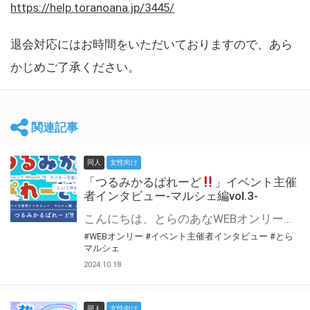
https://help.toranoana.jp/3445/
退会対応にはお時間をいただいておりますので、あら
かじめご了承ください。
関連記事
同人
女性向け
「つるみかるぱれーど
」イベント主催
者インタビュー-マルシェ編vol.3-
こんにちは、とらのあなWEBオンリー運営スタッフです。 新たにお届けする、イベント主催者インタビュー-マルシェ編-は、 とらのあなWEBオンリー「マルシェ」をご利用した主催様に 「マルシェ」を使って開催した感想や心がけをお聞きする企画です。 今回は、WEBオンリー初開催「つるみかるぱれーど
#WEBオンリー
#イベント主催者インタビュー
#とら
マルシェ
2024.10.18
同人
女性向け