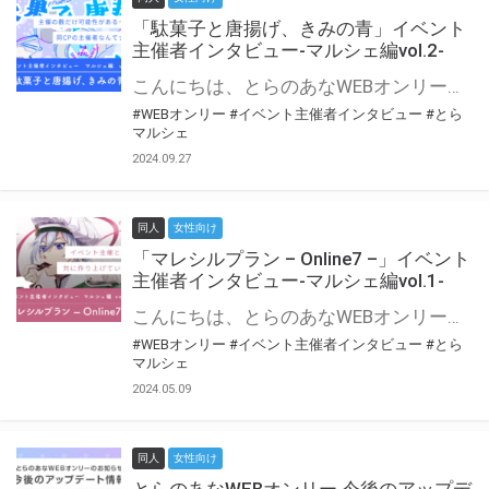
「駄菓子と唐揚げ、きみの青」イベント
主催者インタビュー-マルシェ編vol.2-
こんにちは、とらのあなWEBオンリー運営スタッフです。 新たにお届けする、イベント主催者インタビュー-マルシェ編-は、 とらのあなWEBオンリー「マルシェ」をご利用の主催様に 「マルシェ」を使ってイベントを開催した感想や心がけをお聞きする企画です。 今回は、WEBオンリー初開催「駄菓子と唐揚げ、きみの青」より、 主催のぎこ六屋様にお話を伺いました。 協力：ぎこ六屋様／イベント公式Twitter（@krkgwks） とらのあなWEBオンリー「マルシェ」とは？ WEBオンリーでリアルタイムでコミュニケーションがとれるオンライン会場です。
#WEBオンリー
#イベント主催者インタビュー
#とら
マルシェ
2024.09.27
同人
女性向け
「マレシルプラン – Online7 –」イベント
主催者インタビュー-マルシェ編vol.1-
こんにちは、とらのあなWEBオンリー運営スタッフです。 新たにお届けする、イベント主催者インタビュー-マルシェ編-は、 とらのあなWEBオンリー「マルシェ」をご利用した主催様に 「マルシェ」を使って開催した感想や心がけをお聞きする企画です。 今回は、WEBオンリー開催7回目迎えた「マレシルプラン – Online7 –」より、 主催の玉川うた様にお話を伺いました。 ▼マレシルプランのインタビュー前回記事 「イベント主催者インタビュー vol.6」はこちら 協力：玉川うた様（マレシルプラン実行委員会 代表）／イベント公式Twitter（@mallesil_plan） とらのあなWEBオンリー「マルシェ」とは？ WEBオンリーでリアルタイムでコミュニケーションがとれるオンライン会場です。
#WEBオンリー
#イベント主催者インタビュー
#とら
マルシェ
2024.05.09
同人
女性向け