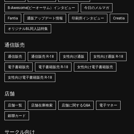
B-Awesome(ビーオーサム）インタビュー
今日のメルマガ
Fantia
通販アップデート情報
印刷所インタビュー
Creatia
オリジナルBL同人誌特集
通信販売
通信販売
通信販売 R-18
女性向け通販
女性向け通販 R-18
電子書籍販売
電子書籍販売 R-18
女性向け電子書籍販売
女性向け電子書籍販売 R-18
店舗
店舗一覧
店舗在庫検索
店舗に関するQ&A
電子マネー
銀聯カード
サークル向け