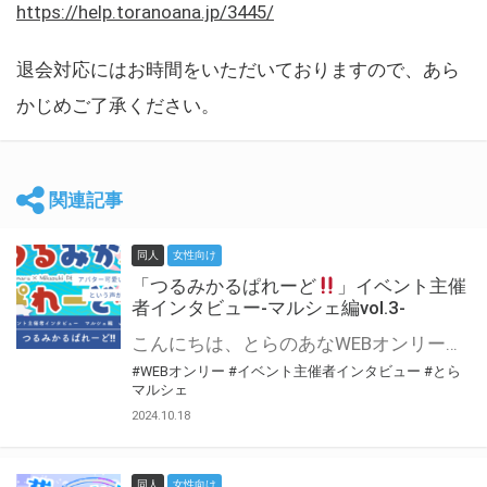
https://help.toranoana.jp/3445/
退会対応にはお時間をいただいておりますので、あら
かじめご了承ください。
関連記事
同人
女性向け
「つるみかるぱれーど
」イベント主催
者インタビュー-マルシェ編vol.3-
こんにちは、とらのあなWEBオンリー運営スタッフです。 新たにお届けする、イベント主催者インタビュー-マルシェ編-は、 とらのあなWEBオンリー「マルシェ」をご利用した主催様に 「マルシェ」を使って開催した感想や心がけをお聞きする企画です。 今回は、WEBオンリー初開催「つるみかるぱれーど
#WEBオンリー
#イベント主催者インタビュー
#とら
マルシェ
2024.10.18
同人
女性向け