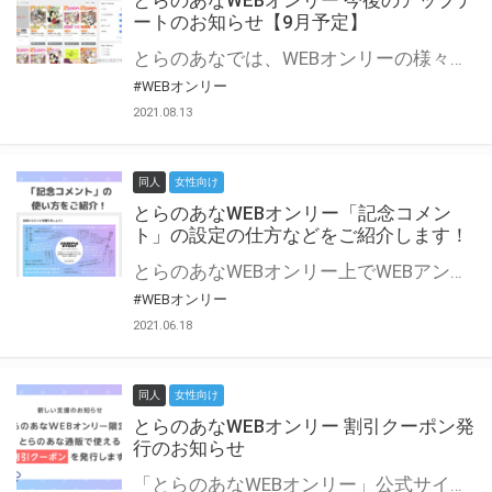
とらのあなWEBオンリー 今後のアップデ
ートのお知らせ【9月予定】
とらのあなでは、WEBオンリーの様々な支援を実施しています。 今回は2021年9月に実装を予定しているアップデート情報についてご紹介いたします。 とらのあなWEBオンリーサイトはこちら
#WEBオンリー
2021.08.13
同人
女性向け
とらのあなWEBオンリー「記念コメン
ト」の設定の仕方などをご紹介します！
とらのあなWEBオンリー上でWEBアンソロジーが作成できる「記念コメント」について、その使い方や作成手順を解説します！ 支援タイプを「サークル参加型」「サークル参加型・マルシェ(イベント会場)機能付き」でお申し込みいただいている主催者様はぜひご活用ください♪ とらのあなWEBオンリーサイトはこちら
#WEBオンリー
2021.06.18
同人
女性向け
とらのあなWEBオンリー 割引クーポン発
行のお知らせ
「とらのあなWEBオンリー」公式サイトでとらのあな通販の「割引クーポン」を配布中！ イベントごとに開催当日限定で使える割引クーポンのシリアルコードを発行します。 とらのあなWEBオンリーのページをチェックして、イベント当日にお得にお買い物を楽しみましょう♪ ※本キャンペーンは予告なく終了する場合がございます。 とらのあなWEBオンリーサイトはこちら