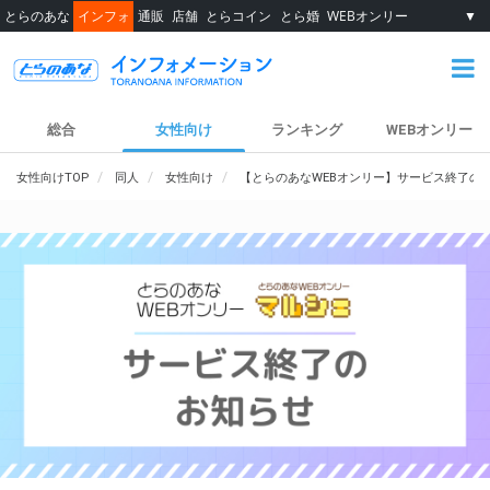
とらのあな
インフォ
通販
店舗
とらコイン
とら婚
WEBオンリー
▼
総合
女性向け
ランキング
WEBオンリー
女性向けTOP
同人
女性向け
【とらのあなWEBオンリー】サービス終了の