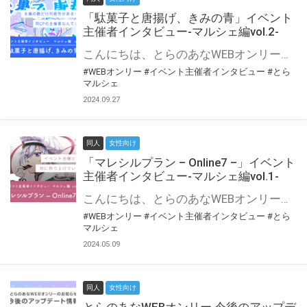
「駄菓子と唐揚げ、きみの青」イベント
主催者インタビュー-マルシェ編vol.2-
こんにちは、とらのあなWEBオンリー運営スタッフです。 新たにお届けする、イベント主催者インタビュー-マルシェ編-は、 とらのあなWEBオンリー「マルシェ」をご利用の主催様に 「マルシェ」を使ってイベントを開催した感想や心がけをお聞きする企画です。 今回は、WEBオンリー初開催「駄菓子と唐揚げ、きみの青」より、 主催のぎこ六屋様にお話を伺いました。 協力：ぎこ六屋様／イベント公式Twitter（@krkgwks） とらのあなWEBオンリー「マルシェ」とは？ WEBオンリーでリアルタイムでコミュニケーションがとれるオンライン会場です。
#WEBオンリー
#イベント主催者インタビュー
#とら
マルシェ
2024.09.27
同人
女性向け
「マレシルプラン – Online7 –」イベント
主催者インタビュー-マルシェ編vol.1-
こんにちは、とらのあなWEBオンリー運営スタッフです。 新たにお届けする、イベント主催者インタビュー-マルシェ編-は、 とらのあなWEBオンリー「マルシェ」をご利用した主催様に 「マルシェ」を使って開催した感想や心がけをお聞きする企画です。 今回は、WEBオンリー開催7回目迎えた「マレシルプラン – Online7 –」より、 主催の玉川うた様にお話を伺いました。 ▼マレシルプランのインタビュー前回記事 「イベント主催者インタビュー vol.6」はこちら 協力：玉川うた様（マレシルプラン実行委員会 代表）／イベント公式Twitter（@mallesil_plan） とらのあなWEBオンリー「マルシェ」とは？ WEBオンリーでリアルタイムでコミュニケーションがとれるオンライン会場です。
#WEBオンリー
#イベント主催者インタビュー
#とら
マルシェ
2024.05.09
同人
女性向け