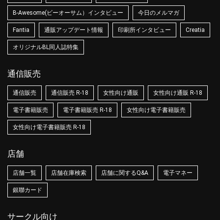
B-Awesome(ビーオーサム）インタビュー
今日のメルマガ
Fantia
通販アップデート情報
印刷所インタビュー
Creatia
オリジナルBL同人誌特集
通信販売
通信販売
通信販売 R-18
女性向け通販
女性向け通販 R-18
電子書籍販売
電子書籍販売 R-18
女性向け電子書籍販売
女性向け電子書籍販売 R-18
店舗
店舗一覧
店舗在庫検索
店舗に関するQ&A
電子マネー
銀聯カード
サークル向け